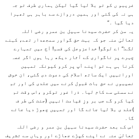
غریبو ں کو تو بلا لیا گیا لیکن ہماری طرف تو جہ
ہی نہ کی گئی اور ہمیں دروازے سے باہر ہی ٹھہرا
دیا گیا ۔”
یہ سن کر حضرت سیدنا سہیل بن عمرو رضی اللہ
تعالیٰ عنہ جو کہ بہت حق گواور سمجھدار تھے، کہنے
لگے:” اے لوگو! خداعزوجل کی قسم! آج میں تمہارے
چہرے پر ناگواری کے آثار دیکھ رہا ہوں اگر غصہ
کرنا ہی ہے تو اپنے آپ پر کرو کیونکہ تمہیں
اورانہیں ایک ساتھ اسلام کی دعوت دی گئی، ان خوش
نصیبوں نے حق بات قبول کرنے میں جلدی کی اور تم
نے سستی سے کام لیا۔ ذرا غور توکرو ،اس وقت تم
کیا کرو گے جب بر وزِ قیامت انہیں (جنت کی طر ف
)جلد ی بلا لیا جائے گا اور تمہیں چھوڑ دیا جائے
گا۔
اس کے بعد حضرت سیدنا سہیل بن عمر و رضی اللہ
تعالیٰ عنہ نے اپنے کپڑے جھاڑے اور وہاں سے تشریف