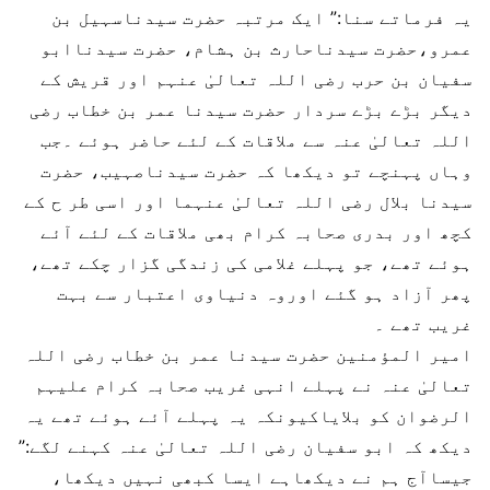
یہ فرماتے سنا:” ایک مرتبہ حضرت سیدناسہیل بن
عمرو،حضرت سیدناحارث بن ہشام، حضرت سیدناابو
سفیان بن حرب رضی اللہ تعالیٰ عنہم اور قریش کے
دیگر بڑے بڑے سردار حضرت سیدنا عمر بن خطاب رضی
اللہ تعالیٰ عنہ سے ملاقات کے لئے حاضر ہوئے ۔جب
وہاں پہنچے تو دیکھا کہ حضرت سیدناصہیب، حضرت
سیدنا بلال رضی اللہ تعالیٰ عنہما اور اسی طر ح کے
کچھ اور بدری صحابہ کرام بھی ملاقات کے لئے آئے
ہوئے تھے، جو پہلے غلامی کی زندگی گزار چکے تھے،
پھر آزاد ہو گئے اوروہ دنیاوی اعتبار سے بہت
غریب تھے ۔
امیر المؤمنین حضرت سیدنا عمر بن خطاب رضی اللہ
تعالیٰ عنہ نے پہلے انہی غریب صحابہ کرام علیہم
الرضوان کو بلایاکیونکہ یہ پہلے آئے ہوئے تھے یہ
دیکھ کہ ابو سفیان رضی اللہ تعالیٰ عنہ کہنے لگے:”
جیساآج ہم نے دیکھاہے ایسا کبھی نہیں دیکھا،