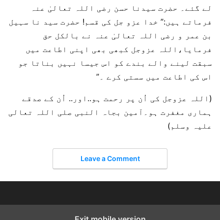
لے گئے۔ حضرت سیدنا حسن رضی اللہ تعالیٰ عنہ
فرماتے ہیں:” خدا عزو جل کی قسم! حضرت سید نا سہیل
بن عمر و رضی اللہ تعالیٰ عنہ نے بالکل حق
فرمایا،اللہ عزوجل کبھی بھی اپنی اطاعت میں
سبقت لینے والے بندے کو اس جیسا نہیں بناتا جو
اس کی اطاعت میں سستی کرے ۔”
(اللہ عزوجل کی اُن پر رحمت ہو..اور.. اُن کے صدقے
ہماری مغفرت ہو۔آمین بجاہ النبی صلی اللہ تعالی
عليہ وسلم)
Leave a Comment
Exit mobile version