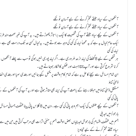
آنکھوں کے سیاہ حلقے ختم کرنے کے لیےآسان ٹوٹکے
آنکھوں کے سیاہ حلقے ختم کرنے کے لیےآسان ٹوٹکے
آنکھوں کے نیچے سیاہ حلقے آپ کی شخصیت کا ایک برا تاثر چھوڑتے ہیں۔ یہ آپ کی غیر صحت مند طرز 
ایک عام خیال یہ ہے کہ یہ عموماً نیند کی کمی کی وجہ سے ہوتے ہیں۔ یہ خیال کسی حد تک درست بھی ہے،
نیند کی کمی
ہر شخص کے لیے 8 گھنٹے کی نیند از حد ضروری ہے۔ اگر نیند پوری نہیں ہوگی تو سب سے پہلے
کرنا شروع کرتی ہے اور آپ چڑچڑاہٹ اور تھکن کا شکار ہوجاتے ہیں۔
ان تمام مسائل سے بچنے کا حل یہ ہے کہ تمام کام وقت پر مکمل کیے جائیں اور جلدی سویا اور جلدی اٹھا
ذہنی تناؤ
مستقل ذہنی تناؤ میں مبتلا رہنے کے باعث آپ کی نیند بھی متاثر ہوتی ہے اور یہ آپ کی آنکھوں کے ن
پانی کی کمی
آنکھوں کے نیچے حلقوں کی ایک اہم وجہ پانی کی کمی ہے۔ دن میں 8 گلاس پانی پینا مختلف جسمانی مسائل سے محفوظ رکھتا ہے۔
ہارمونز میں تبدیلی
جسم میں مختلف اقسام کی ہارمونل تبدیلیاں بعض اوقت جسم پر منفی اثرات بھی مرتب کرتی ہیں جن میں س
سیاہ حلقے ختم کرنے کے لیے تجاویز