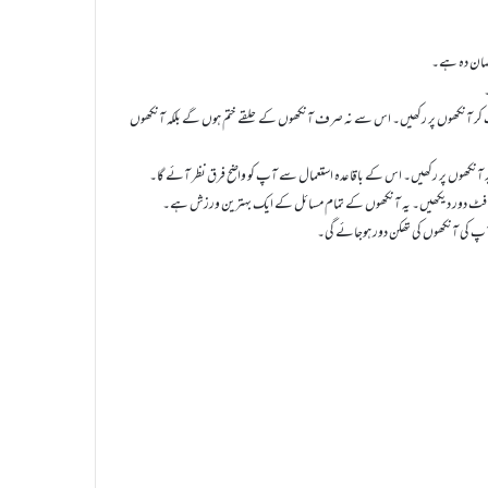
نقصان دہ ہے۔
 آنکھوں پر رکھیں۔ اس سے نہ صرف آنکھوں کے حلقے ختم ہوں گے بلکہ آنکھوں
ے پر آنکھوں پر رکھیں۔ اس کے باقاعدہ استعمال سے آپ کو واضح فرق نظر آئے گا۔
ٓپ کی آنکھوں کی تھکن دور ہوجائے گی۔