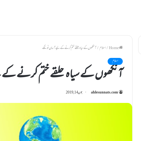
/
اسلام
/
آنکھوں کے سیاہ حلقے ختم کرنے کے لیےآسان ٹوٹکے
اسلام
آنکھوں کے سیاہ حلقے ختم کرنے کے
ahlesunnats.com
جون 14, 2019