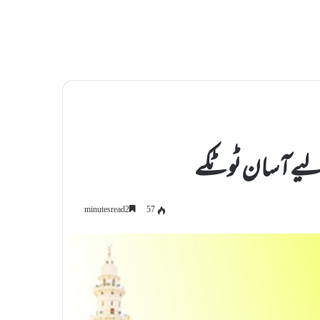
 لیےآسان ٹوٹکے
57