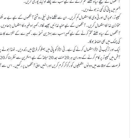
آنکھوں کے نیچے سیاہ حلقے ختم کرنے کے لیے سب سے پہلے تو نیند پوری کریں۔
جسم میں پانی کی کمی نہ ہونے دیں۔
کمپیوٹر، موبائل اور ٹی وی کا استعمال کم کریں۔ ان سے نکلنے والی نیلی روشنی آنکھوں کے لیے بے حد 
متوازن غذا کا استعمال کریں۔ آنکھوں کے لیے مفید غذائیں جیسے گاجر، کھیرا وغیرہ کا استعمال بڑھا دیں۔
آنکھوں کے سیاہ حلقے ختم کرنے کے لیے کھیرا سب سے بہترین نسخہ ہے۔ کھیرے کے ٹکڑے کاٹ کر
کی چمک میں بھی اضافہ ہوگا۔
ایک اور ترکیب ٹی بیگز استعمال کرنے کی ہے۔ ٹی بیگز کو پانی میں بھگو کر فریج میں رکھ دیں۔ ٹھنڈا ہون
آفس میں کمپیوٹر پر کام کرنے کے دوران ہر 20 منٹ بعد 20 سیکنڈ کے لیے اسکرین سے نظر ہٹا کر 20 فٹ دور دیکھیں۔ یہ آنکھوں کے تمام مسائل کے ایک بہترین ورزش ہے۔
فرصت کے اوقات میں دونوں ہتھیلیوں کو رگڑ کر گرم کریں اور انہیں اپنی آنکھوں پر رکھیں۔ اس سے ا