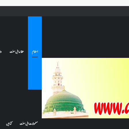
ے تو کیا اس کا اعتکاف ٹوٹ جائے گا؟فنائے مسجد کسے کہتے ہیں ، اور کیا معتکف فنائے مسجد میں جا سکتا ہے؟
اسلام
عقائد اہل سنت
وا
معمولات اہل سنت
کتابیں