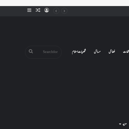
Sidebar
Random
Log
Article
In
Search
قعات
فضائل
مسائل
شخصیات اسلام
for
مزید