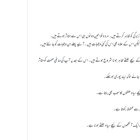
زندگی کو ظاہر کرتے ہیں۔ مرد و خواتین دونوں ہی اس سے متاثر ہوتے ہیں۔
 لیکن اس کے علاہ بھی اس کی کئی وجوہات ہیں۔ آئیے پہلے ان وجوہات کو جانتے ہیں۔
 آنکھوں کے نیچے حلقے ظاہر ہونا شروع ہوتے ہیں۔ اس کے بعد یہ آپ کی دماغی صحت کو متاثر
 جائے تاکہ نیند پوری ہوسکے۔
یچے سیاہ حلقوں کا سبب بھی بنتا ہے۔
ے ایک آنکھوں کے نیچے سیاہ حلقے ہونا ہے۔