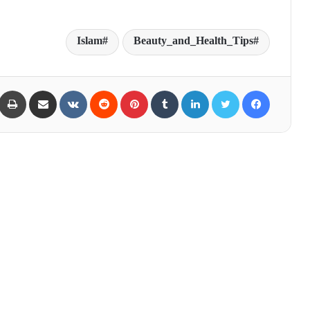
Islam
Beauty_and_Health_Tips
Share via Email
VKontakte
Reddit
Pinterest
Tumblr
LinkedIn
Twitter
Facebook