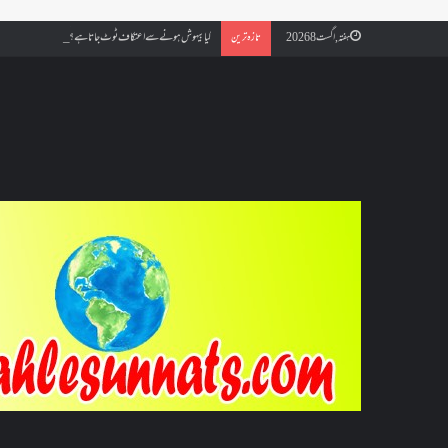
کیا بیہوش ہونے سے اعتکاف ٹوٹ جاتا ہے؟ اگر معتکف کو احتلام ہو جائ
ہفتہ, اگست 8 2026
تازہ ترین