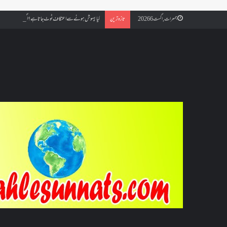
کیا بیہوش ہونے سے اعتکاف ٹوٹ جاتا ہے؟ اگر معتکف کو احتلام ہو
جمعرات, اگست 6 2026
تازہ ترین