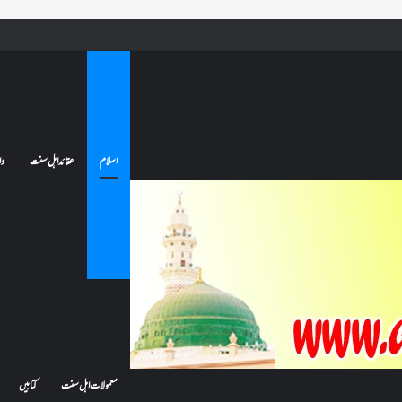
 جائے تو کیا اس کا اعتکاف ٹوٹ جائے گا؟فنائے مسجد کسے کہتے ہیں ، اور کیا معتکف فنائے مسجد میں جا سکتا ہے؟
اسلام
عقائد اہل سنت
وا
معمولات اہل سنت
کتابیں