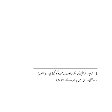
________________________________
1 – حرمین شریفین مکہ مکرمہ اور مدینہ منورہ کو کہتے ہیں۔ (۱۲منہ)
2 – یعنی ساری زمین پر پھرے گا۔۱۲ (منہ)