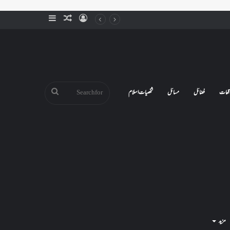
Sidebar
Random
Log
Article
In
Search
قعات
فضائل
مسائل
شخصیات اسلام
for
مزید