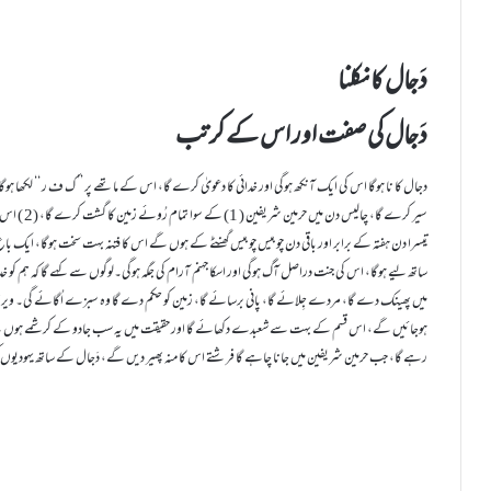
دَجال کا نکلنا
دَجال کی صفت اور اس کے کرتب
دجال کا نا ہوگا اس کی ایک آنکھ ہوگی اور خدائی کا دعویٰ کرے گا، اس کے ماتھے پر ’’ ک ف ر ‘‘ لکھا ہوگا
سیر کرے گا،
تیسرا دن ہفتہ کے برابر اور باقی دن چوبیس چوبیس گھنٹے کے ہوں گے اس کا فتنہ بہت سخت ہوگا، ایک ب
ساتھ لیے ہوگا، اس کی جنت دراصل آگ ہوگی اور اسکا جہنم آرام کی جگہ ہوگی۔لوگوں سے کہے گا کہ ہم کو خدا م
میں پھینک دے گا، مردے جِلائے گا، پانی برسائے گا، زمین کو حکم دے گا وہ سبزے اُگائے گی۔ ویرا
ہوجائیں گے، اس قسم کے بہت سے شعبدے دکھائے گا اور حقیقت میں یہ سب جادو کے کرشمے ہوں گے و
رہے گا، جب حرمین شریفین میں جانا چاہے گا فرشتے اس کا منہ پھیر دیں گے، دَجال کے ساتھ یہودیوں 