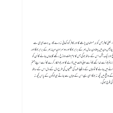
، یعنی کافر جس کو ہر مسلمان پڑھے گا اور کافر کو دکھائی نہ دے گا، یہ بہت تیزی سے
 چالیس دن میں حرمین شریفین ( 1) کے سوا تمام رُوئے زمین کا گشت کرے گا، (2 ) اس چالیس دن میں پہلا دن سال بھر کے برابر ہوگا اور دوسرا دن مہینہ بھر کے برابر ہوگا اور
اغ اورایک آگ اس کے ساتھ ہوگی جس کا نام جنت دوزخ رکھے گا جہاں جائے گا اُن کو
انو جو اُسے خدا کہے گا اُسے اپنی جنت میں ڈالے گا اور جو انکار کرے گا اُسے اپنے جہنم
نے میں جائے گا تو وہاں کے دفینے شہد کی مکھیوں کی طرح دَل کے دَل اس کے ساتھ
اقع میں کچھ نہ ہوگا اسی لیے اس کے وہاں سے جاتے ہی لوگوں کے پاس کچھ نہ
کی فوج ہوگی۔