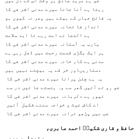
جو ہے مرید صادق ہر وقت اس کے دل میں
رہتا ہے آنا جانا میرے مدنی اشر فی کا
یہ فاتح جہاں کے بیٹے ہیں پھر نہ کیوں ہو
انداز فا تحانہ میرے مدنی اشر فی کا
ہے التجا ئے امت رہے تا ابد سلامت
یارب یہ آستانہ میرے مدنی اشر فی کا
ہر ایک بگڑی قسمت رحمت میں ڈھل رہی ہے
مدنی ہے کار خانہ میرے مدنی اشر فی کا
دستاریںاور خر قے یہ بیچتے نہیں ہیں
یہ ہے چلن پرانا میرے مدنی اشر فی کا
جو رو تے آئیں گھر سے وہ ہنستے جا ئیں در سے
تیور ہے دلربانہ میرے مدنی اشر فی کا
اے کاش غوث و خواجہ سننے شکیل ؔ آئیں
جب میں پڑھو ترانہ میرے مدنی اشر فی کا
حافظ و قاری شکیلؔ احمد صابری،
سنبھلی، یوپی