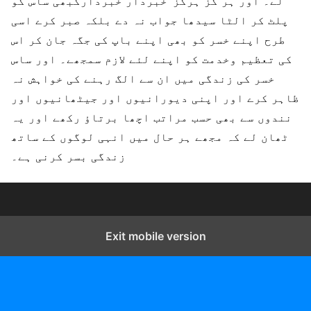
لے۔ اور ہر گز ہرگز’ خبردار خبردارکبھی ساس کو
پلٹ کر الٹا سیدھا جواب نہ دے بلکہ صبر کرے اسی
طرح اپنے خسر کو بھی اپنے باپ کی جگہ جان کر اس
کی تعظیم وخدمت کو اپنے لئے لازم سمجھے۔ اور ساس
خسر کی زندگی میں ان سے الگ رہنے کی خواہش نہ
ظاہر کرے اور اپنی دیورانیوں اور جیٹھانیوں اور
نندوں سے بھی حسب مراتب اچھا برتاؤ رکھے اور یہ
ٹھان لے کہ مجھے ہر حال میں انہی لوگوں کے ساتھ
زندگی بسر کرنی ہے۔
Exit mobile version