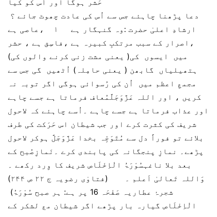
حَشر ہوگا اور اُس کو کیا
دعا پڑھنا چاہئے جس سے اُس کی عادت چھوٹ جائے ؟
ارشادِ اعلیٰ حضرت :وہ گنہگار ہے ۱ ،عاصی ہے
،اصرار کے سبب مرتکبِ کبیرہ ہے ،فاسِق ہے ، حشر
میں ایسوں کی( یعنی مشت زنی کرنے والوں کی)
ہتھیلیاں گابھن ( یعنی حامِلہ) اُٹھیں گی جس سے
مجمعِ اعظم میں اُن کی رُسوائی ہوگی اگر توبہ نہ
کریں ، اور اللہ عَزَّوَجَلَّمُعاف فرماتا ہے جسے چاہے
اور عذاب فرماتا ہے جسے چاہے ۔اُسے چاہئے کہ لاحول
شریف کی کثرت کرے اور جب شیطان اس حَرَکت کی طرف
بلائے تو فوراً دل سے مُتَوَجِّہ بخدا عَزَّوَجَلَّ ہوکر لاحول
پڑھے۔ نمازِ پنجگانہ کی پابندی کرے ۔نَمازِصُبح کے
بعد بلا ناغہسُوْرَۃُ الْاِخْلَاص شریف کا وِرد رکھے ۔
(فتاوٰی رضویہ ج ۲۲ ص ۲۴۴)
وَاللہ تَعالیٰ اَعلم ۔
(شجرۂ عطاریہ صَفْحَہ 16 پر ہے: ہر صبح سُوْرَۃُ
الْاِخْلَاص گیارہ بار پڑھے اگر شیطان مع لشکر کے