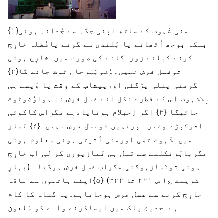
{۱}منی شَہوت کے ساتھ اپنی جگہ سے جُدانہ ہوئی
بلکہ بوجھ اُٹھانے یا بُلندی سے گرنے یافُضلہ خارِج
کرنے کیلئے زورلگانے کی صورت میں خارِج ہوئی
توغسل فرض نہیں۔وُضوبَہَرحال ٹوٹ جائے گا{۲}
اگرمنی پتلی پڑگئی اورپیشاب کے وقت یا وَیسے ہی
بِلاشہوت اس کے قطرے نکل آئے غسل فرض نہ ہواوُضوٹوٹ
جائیگا {۳} اگر اِحتِلام ہونایادہے مگراس کاکوئی
اثرکپڑے وغیرہ پرنہیں توغسل فرض نہیں {۴} نَماز
میں شَہوت تھی اورمنی اُترتی ہوئی معلوم ہوئی
مگرباہَرنکلنے سے قبل ہی نَمازپوری کر لی اب خارِج
ہوئی تونَمازہوگئی مگراب غسل فرض ہوگیا ۔(بہارِ
شریعت ج۱ ص ۳۲۱ تا ۳۲۲) {۵}اپنے ہاتھوں سے مادّہ
خارِج کرنے سے غسل فرض ہوجاتاہے۔یہ گناہ کا کام
ہے۔حدیثِ پاک میں ایساکرنے والے کو مَلعون