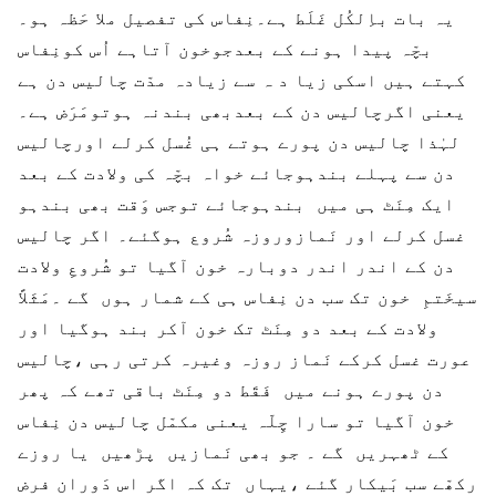
یہ بات باِلکُل غَلَط ہے۔نِفاس کی تفصیل ملا حَظہ ہو۔
بچّہ پیدا ہونے کے بعدجوخون آتاہے اُس کونِفاس
کہتے ہیں اسکی زیا د ہ سے زیادہ مدّت چالیس دن ہے
یعنی اگرچالیس دن کے بعدبھی بندنہ ہوتومَرَض ہے۔
لہٰذا چالیس دن پورے ہوتے ہی غُسل کرلے اورچالیس
دن سے پہلے بندہوجائے خواہ بچّہ کی ولادت کے بعد
ایک مِنَٹ ہی میں بندہوجائے توجس وَقت بھی بندہو
غسل کرلے اور نَمازوروزہ شُروع ہوگئے۔ اگر چالیس
دن کے اندر اندر دوبارہ خون آگیا تو شُروعِ ولادت
سیخَتمِ خون تک سب دن نِفاس ہی کے شمار ہوں گے ۔مَثَلاً
ولادت کے بعد دو مِنَٹ تک خون آکر بند ہوگیا اور
عورت غسل کرکے نَماز روزہ وغیرہ کرتی رہی ،چالیس
دن پورے ہونے میں فَقَط دو مِنَٹ باقی تھے کہ پھر
خون آگیا تو سارا چِلّہ یعنی مکمّل چالیس دن نِفاس
کے ٹھہریں گے ۔ جو بھی نَمازیں پڑھیں یا روزے
رکھّے سب بَیکار گئے ،یہاں تک کہ اگر اس دَوران فرض