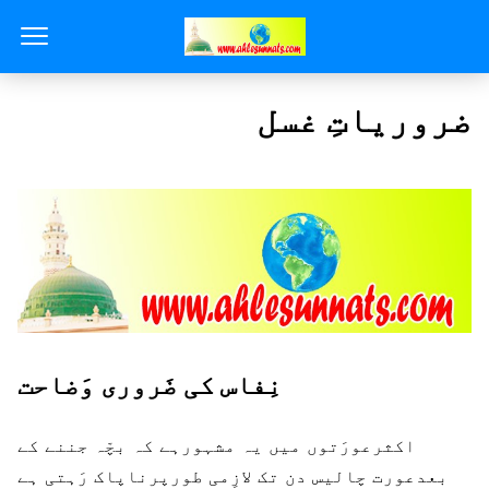
ضروریاتِ غسل
نِفاس کی ضَروری وَضاحت
اکثرعورَتوں میں یہ مشہورہے کہ بچّہ جننے کے
بعدعورت چالیس دن تک لازِمی طورپرناپاک رَہتی ہے