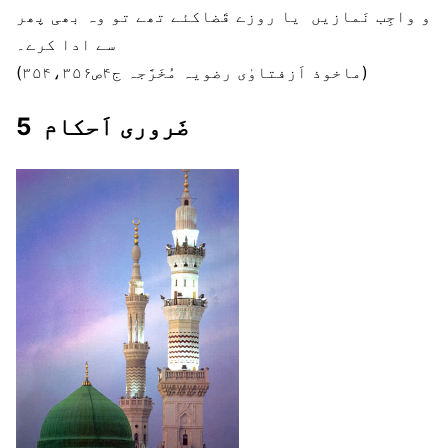
و واجِب نَمازیں یا روزے قَضاکئے تھے تو وہ بھی پھر
سے ادا کرے۔
(ماخوذ اَزفتاوٰی رضویہ مُخَرَّجہ ج۴ص۳۵۴،۳۵۶)
5 ضَروری اَحکام