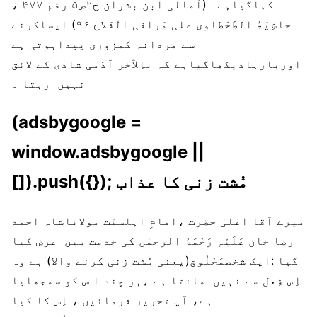
کہاگیاہے ۔(اَمالی ابن بشران ج۲ص۵ رقم ۴۷۷ ،
حاشِیَۃُ الطَّحْطاوی علی مَراقی الْفَلاح ۹۶) ایساکرنے
سے مردانہ کمزوری پیداہوتی ہے
اوربارہادیکھاگیاہے کہ باِلآخر آدَمی شادی کے لائق
نہیں رہتا ۔
(adsbygoogle =
window.adsbygoogle ||
[]).push({}); مُشت زنی کا عذاب
میرے آقا اعلیٰ حضرت ،امامِ اہلسنّت مولاناشاہ احمد
رضا خان عَلَیْہِ رَحْمَۃُ الرحمٰن کی خدمت میں عرض کیا
گیا :ایک شخصمَجْلُوق(یعنی مُشت زنی کرنے والا) ہے وہ
اِس فِعل سے نہیں مانتا ہے ،ہر چند ا س کو سمجھایا
ہے، آپ تحریر فرمائیں ، اِس کا کیا