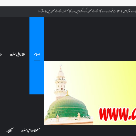
ے تو کیا اس کا اعتکاف ٹوٹ جائے گا؟فنائے مسجد کسے کہتے ہیں ، اور کیا معتکف فنائے مسجد میں جا سکتا ہے؟
اسلام
عقائد اہل سنت
وا
معمولات اہل سنت
کتابیں