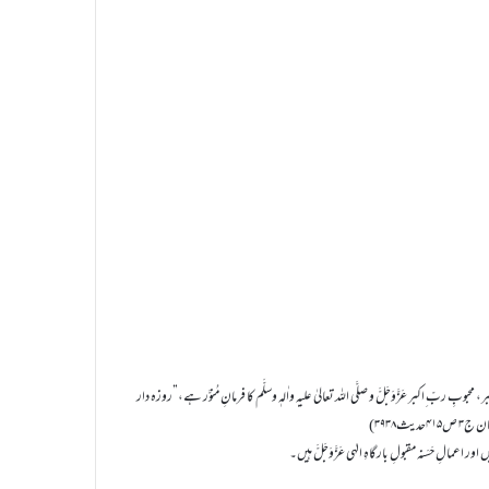
ربّ ِاکبر عَزَّوَجَلَّ و صلَّی اللہ تعالیٰ علیہ واٰلہٖ وسلَّم کا فرمانِ مُنوَّر ہے،”روزہ دار
ث۳۹۳۸)
 اور اعمالِ حَسَنہ مقبولِ بارگاہِ الہٰی عَزَّوَجَلَّ ہیں۔