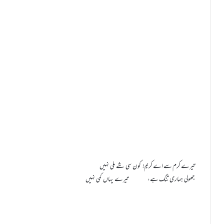
تیرے کرم سے اے کریم!
کون سی شے ملی نہیں
جھولی ہماری تنگ ہے، تیرے یہاں کمی نہیں