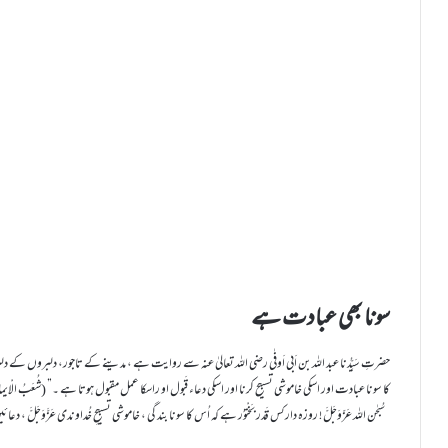
سونا بھی عبادت ہے
حضرتِ سَیِّدُنا عبد اللہ بن اَبی اَوفٰی رضی اللہ تعالیٰ عنہ سے روایت ہے ، مدینے کے تاجور، دلبروں کے دلبر، محبوبِ 
کا سونا عبادت اور اسکی خاموشی تسبیح کرنا اور اسکی دعاء قَبول او راسکا عمل مقبول ہوتا ہے ۔” (شُعَبُ الْایمان ج۳ ص۴۱۵حدی
سُبحٰن اللہ عَزّوَجَلَّ ! روزہ دار کس قَدَر بَخْتوَر ہے کہ اُس کا سونا بند گی ، خاموشی تسبیحِ خُداوندی عَزَّوَجَلَّ ، دعائیں