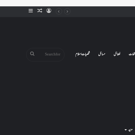
Sidebar
Random
Log
Article
In
Search
قعات
فضائل
مسائل
شخصیات اسلام
for
مزید