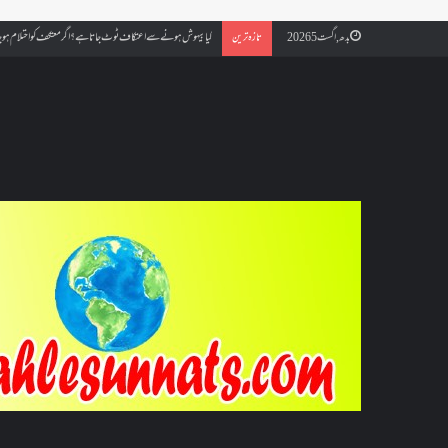
کیا بیہوش ہونے سے اعتکاف ٹوٹ جاتا ہے؟ اگر معتکف کو احتلام ہو جائ
بدھ, اگست 5 2026
تازہ ترین