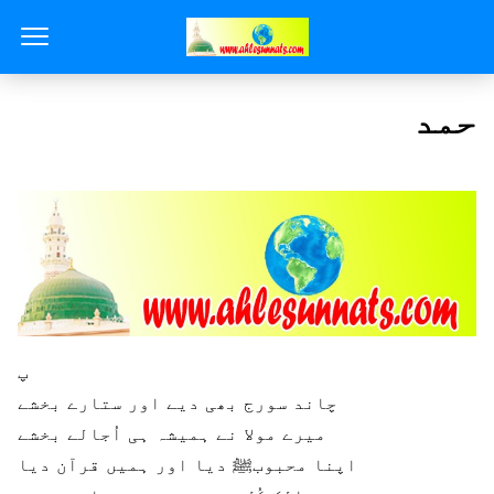
حمد
پ
چاند سورج بھی دیے اور ستارے بخشے
میرے مولا نے ہمیشہ ہی اُجالے بخشے
اپنا محبوبﷺ دیا اور ہمیں قرآن دیا