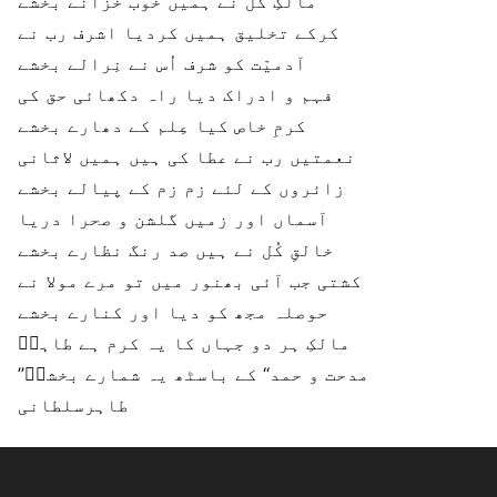
مالکِ کُل نے ہمیں خوب خزانے بخشے
کرکے تخلیق ہمیں کردیا اشرف رب نے
آدمیّت کو شرف اُس نے نِرالے بخشے
فہم و ادراک دیا راہ دکھائی حق کی
کرمِ خاص کیا عِلم کے دھارے بخشے
نعمتیں رب نے عطا کی ہیں ہمیں لاثانی
زائروں کے لئے زم زم کے پیالے بخشے
آسماں اور زمیں گلشن و صحرا دریا
خالقِ کُل نے ہیں صد رنگ نظارے بخشے
کشتی جب آئی بھنور میں تو مرے مولا نے
حوصلہ مجھ کو دیا اور کنارے بخشے
مالکِ ہر دو جہاں کا یہ کرم ہے طاہرؔ
’’مدحت و حمد‘‘ کے باسٹھ یہ شمارے بخشےؔ
طاہرسلطانی