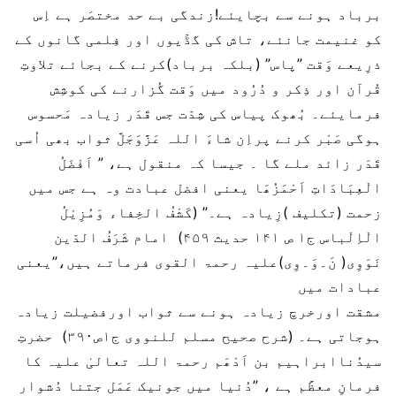
برباد ہونے سے بچایئے!زندگی بے حد مختصَر ہے اِس
کو غنیمت جانئے، تاش کی گڈّیوں اور فِلمی گانوں کے
ذرِیعے وَقت ”پاس” (بلکہ برباد)کرنے کے بجائے تلاوتِ
قُرآن اور ذِکر و دُرُود میں وَقت گُزارنے کی کوشِش
فرمایئے۔ بُھوک پیاس کی شِدّت جس قَدَر زیادہ مَحسوس
ہوگی صَبْر کرنے پراِن شاءَ اللہ عَزَّوَجَلَّ ثواب بھی اُسی
قَدَر زائد ملے گا ۔ جیسا کہ منقول ہے، ” اَفْضَلُ
الْعِبَادَاتِ اَحْمَزُھَا یعنی افضل عبادت وہ ہے جس میں
زحمت (تکلیف )زِیادہ ہے۔” (کَشْفُ الخِفاء وَمُزِیْلُ
الْاِلْباس ج۱ ص ۱۴۱ حدیث ۴۵۹) امام شَرَفُ الدّین
نَوَوِی( نَ۔وَ۔وِی)علیہ رحمۃ القوی فرماتے ہیں،”یعنی
عبادات میں
مشقت اورخرچ زیادہ ہونے سے ثواب اورفضیلت زیادہ
ہوجاتی ہے۔ (شرح صحیح مسلم للنووی ج۱ص۳۹۰) حضرتِ
سیدُناابراہیم بن اَدْھَم رحمۃ اللہ تعالیٰ علیہ کا
فرمانِ معظَّم ہے ، ”دُنیا میں جونیک عَمَل جتنا دُشوار