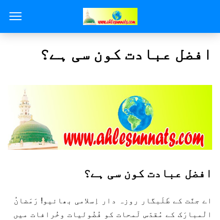
افضل عبادت کون سی ہے؟
افضل عبادت کون سی ہے؟
اے جنَّت کے طَلَبگار روزہ دار اِسلامی بھائیو! رَمَضانُ
الْمبارَک کے مُقدّس لَمحات کو فُضُولیات وخُرافات میں