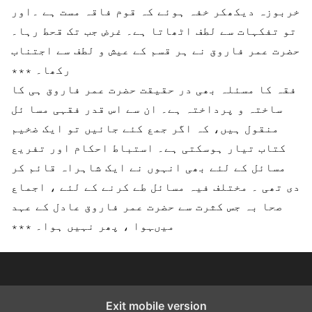
خربوزہ دیکھکر خفہ ہوئے کہ قوم فاقہ مست ہے ۔اور
تو تفکہات سے لطف اٹھاتا ہے۔ غرض جب تک قحط رہا۔
حضرت عمر فاروق نے ہر قسم کے عیش و لطف سے اجتناب
رکھا۔
٭٭٭
فقہ کا مسئلہ بھی در حقیقت حضرت عمر فاروق ہی کا
ساختہ و پرداختہ ہے۔ ان سے اس قدر فقہی مسا ئل
منقول ہیں، کہ اگر جمع کئے جائیں تو ایک ضخیم
کتاب تیار ہوسکتی ہے۔ استباط احکام اور تفریع
مسائل کے لئے بھی انہوں نے ایک شاہراہ قائم کر
دی تھی ۔ مختلف فیہ مسائل طے کرنے کے لئے ، اجماع
صحا بہ جس کثرت سے حضرت عمر فاروق عادل کے عہد
میںہوا ، پھر نہیں ہوا۔ ٭٭٭
Exit mobile version