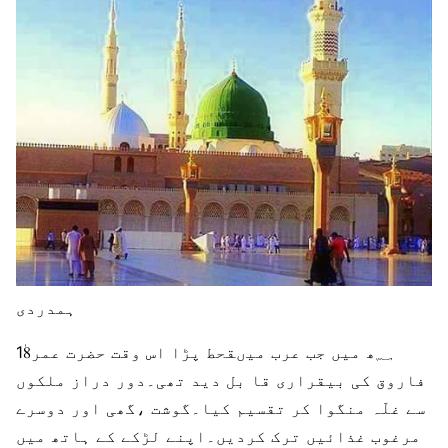
ہمدردی
18ٰ؁ھ میں جب عرب میںقحط پڑا اس وقت حضرت عمر
فاروق کی بیقراری قا بل دید تھی۔دور دراز ملکوں
سے غلّہ منگوا کر تقسیم کیا۔گوشت ،گھی اور دوسرے
مرغوب غذائیں ترک کردیں۔اپنے لڑکے کے ہاتھ میں