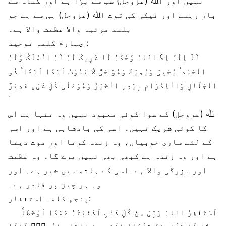
نہیں اور اﷲ (عزوجل) سب سے بڑا ہے اور گناہ سے
باز رہنے اور نیکی کی قوت اﷲ (عزوجل) ہی سے ہے جو
بلند مرتبہ والا عظمت والا ہے۔
چہارم کلمہ توحید :
لَآ اِلٰہَ اِلاَّ اللہُ وَحْدَہٗ لَا شَرِیکَ لَہٗ لَہُ الْمُلْکُ وَلَہُ
الْحَمْد ُؕ یُحْیِیْ وَیُمِیْتُ وَھُوَ حَیٌّ لاَّ یَمُوْتُ اَبَدًا اَبَدًا ؕ ذُو
الْجَلَالِ وَالْاِکْرَامِ بِیَدِہِ الْخَیْرُ وَھُوَعَلٰی کُلِّ شَیْءٍ قَدِیْرٌ
ﷲ (عزوجل) کے سوا کوئی معبود نہیں وہ تنہا ہے اس
کا کوئی شریک نہیں۔ اسی کی بادشاہی ہے اور اسی
کے لئے ساری خوبیاں، وہ زندہ کرتا اور موت دیتا
ہے اور وہ زندہ ہے کبھی بھی نہیں مرے گا۔ وہ عظمت
اور بزرگی والا ہے۔اسی کے ہاتھ میں خیر ہے۔ اور
وہ ہر چیز پر قادر ہے۔
پنجم کلمہ استغفار:
اَسْتَغْفِرُ اللہَ رَبِّیْ مِنْ کُلِّ ذَنْبٍ اَذْنَبْتُہٗ عَمَدًا اَوْخَطَأً