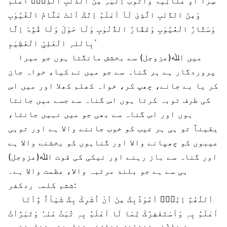
سِرًّا اَوْ عَلَانِیَۃً وَّاَتُوْبُ اِلَیْہِ مِنَ الذَّنْبِ الَّذِیْۤ اَعْلَمُ
وَمِنَ الذَّنْبِ الَّذِیْ لَآ اَعْلَمُ اِنَّکَ اَنْتَ عَلَّامُ الْغُیُوْبِ
وَسَتَّارُ الْعُیُوْبِ وَغَفَّارُ الذُّنُوْبِ وَلَا حَوْلَ وَلَا قُوَّۃَ اِلَّا
بِاللہِ الْعَلِیِّ الْعَظِیْمِ ؕ
میں اﷲ(عزوجل) سے بخشش مانگتا ہوں جو میرا
پروردگار ہے ہر گناہ سے جو میں نے کیا، خواہ جان
کر یا بے جانے، چھپ کر، خواہ کھلم کھلا اور میں اس
کی طرف توبہ کرتا ہوں اس گناہ سے جسے میں جانتا
ہوں اور اس گناہ سے بھی جو میں نہیں جانتا،
یقیناً تو ہی ہر غیب کو خوب جاننے والا ہے اور توہی
عیبوں کو چھپانے والا اور گناہوں کو بخشنے والا ہے
اور گناہ سے باز رہنے اور نیکی کی قوت اﷲ(عزوجل)
ہی سے ہے جو بلند مرتبہ والا، عظمت والا ہے۔
ششم کلمہ ردکفر:
اَللّٰھُمَّ اِنِّیْۤ اَعُوْذُبِکَ مِنْ اَنْ اُشْرِکَ بِکَ شَیْأاً وَّاَنَا
اَعْلَمُ بِہٖ وَاَسْتَغْفِرُکَ لِمَا لَا اَعْلَمُ بِہٖ تُبْتُ عَنْہُ وَتَبَرَّاْتُ