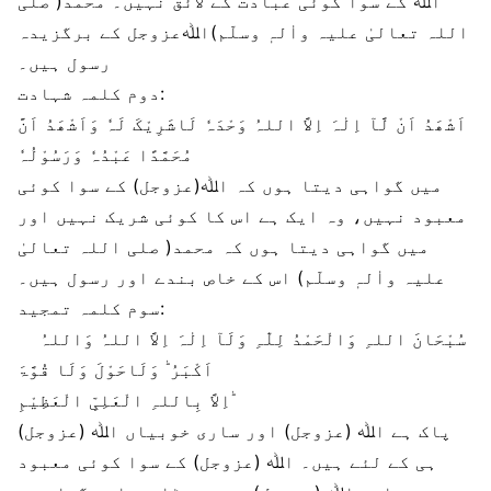
اﷲ کے سوا کوئی عبادت کے لائق نہیں۔ محمد( صلی
اللہ تعالیٰ علیہ واٰلہٖ وسلّم)اﷲعزوجل کے برگزیدہ
رسول ہیں۔
دوم کلمہ شہادت:
اَشْھَدُ اَنْ لَّآ اِلٰہَ اِلاَّ اللہُ وَحْدَہٗ لَاشَرِیْکَ لَہٗ وَاَشْھَدُ اَنَّ
مُحَمَّدًا عَبْدُہٗ وَرَسُوْلُہٗ
میں گواہی دیتا ہوں کہ اﷲ(عزوجل) کے سوا کوئی
معبود نہیں، وہ ایک ہے اس کا کوئی شریک نہیں اور
میں گواہی دیتا ہوں کہ محمد( صلی اللہ تعالیٰ
علیہ واٰلہٖ وسلّم) اس کے خاص بندے اور رسول ہیں۔
سوم کلمہ تمجید:
سُبْحَانَ اللہِ وَالْحَمْدُ لِلّٰہِ وَلَآ اِلٰہَ اِلاَّ اللہُ وَاللہُ
اَکْبَرُ ؕ وَلَاحَوْلَ وَلَا قُوَّۃَ
اِلاَّ بِاللہِ الْعَلِیِّ الْعَظِیْمِ ؕ
پاک ہے اﷲ (عزوجل) اور ساری خوبیاں اﷲ (عزوجل)
ہی کے لئے ہیں۔ اﷲ (عزوجل) کے سوا کوئی معبود