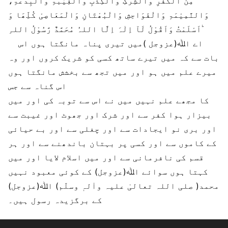
مِنَ الْکُفْرِ وَالشِّرْکِ وَالْکِذْبِ وَالْغِیْبَۃِ وَالْبِدْعَۃِ،
وَالنَّمِیْمَۃِ وَالْفَوَاحِشِ وَالْبُھْتَانِ وَالْمَعَاصِیْ کُلِّھَا وَ
اَسْلَمْتُ وَاَقُوْلُ لَآ اِلٰہَ اِلَّا اللہُ مُحَمَّدٌ رَّسُوْلُ اللہِ ؕ
اے اﷲ(عزوجل )میں تیری پناہ مانگتا ہوں اس
بات سے کہ میں تیرے ساتھ کسی کو شریک کروں اور وہ
میرے علم میں ہو اور میں تجھ سے بخشش مانگتا ہوں
اس گناہ سے جس
کا مجھے علم نہیں میں نے اس سے توبہ کی اور میں
بیزار ہوا کفر سے اور شرک اور جھوٹ اور غیبت سے
اور بری نو ایجادات سے اور چغلی سے اور بے حیائی
کے کاموں سے اور کسی پر بہتان باندھنے سے اور ہر
قسم کی نافرمانی سے اور میں اسلام لایا اور میں
کہتا ہوں سوائے اﷲ(عزوجل) کے کوئی معبود نہیں
محمد( صلی اللہ تعالیٰ علیہ واٰلہٖ وسلّم) اﷲ(عزوجل)
کے برگزیدہ رسول ہیں۔