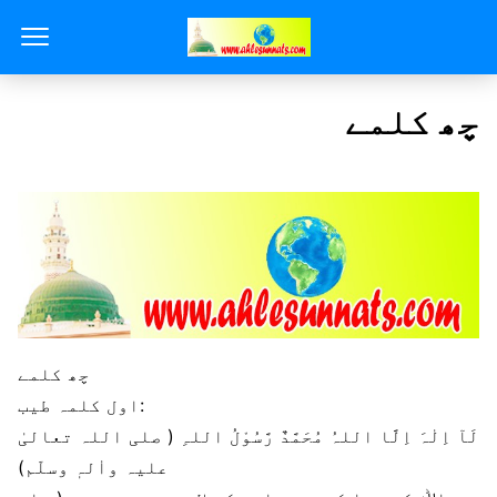
چھ کلمے
چھ کلمے
اول کلمہ طیب:
لَآ اِلٰہَ اِلَّا اللہُ مُحَمَّدٌ رَّسُوْلُ اللہِ ( صلی اللہ تعالیٰ
علیہ واٰلہٖ وسلّم)