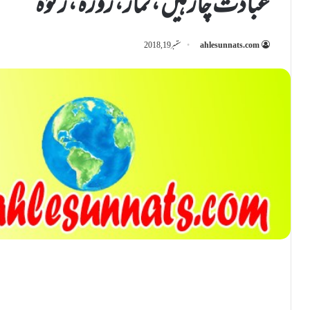
عبادت چار ہیں ، نماز، روزہ ، زکوٰۃ
ahlesunnats.com
ستمبر 19, 2018