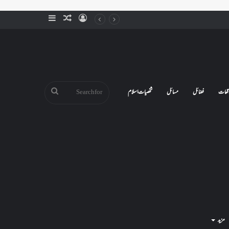
Sidebar
Random
Log
Article
In
Search
قعات
فضائل
مسائل
شخصیات اسلام
for
مزید