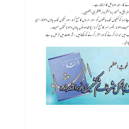
ئے گا ، اللہ عزوجل کا ارشاد ہے ۔
لی المرافق وامسحوا برؤسکم وارجلکم الی الکعبین ۔
نے منہ کو کہنیوں تک ہاتھوں کو ، اور سروں کا مسح کرو ، اور ٹخنوں تک پاؤں دھولو ، اسی
 سمیت دھونا ، تیسرا سر کا مسح کرنا ، چوتھا دونوں پاؤں دھونا ٹخنوں سمیت ۔
 فیہ ۔