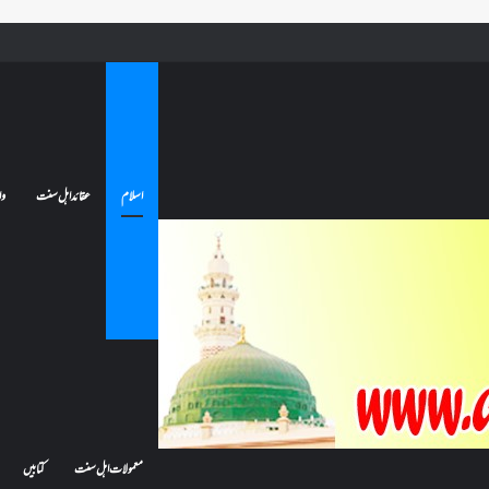
ے تو کیا اس کا اعتکاف ٹوٹ جائے گا؟فنائے مسجد کسے کہتے ہیں ، اور کیا معتکف فنائے مسجد میں جا سکتا ہے؟
اسلام
عقائد اہل سنت
وا
معمولات اہل سنت
کتابیں