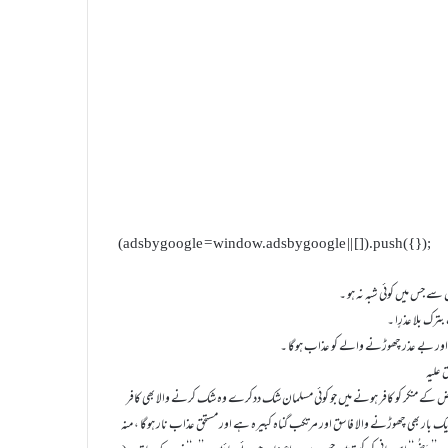
(adsbygoogle = window.adsbygoogle || []).push({});
 سے جس میں کوئی شبہ نہ ہو ۔
ترک بلا عذرٍا ۔
 اور بے عذر چھوڑنے والے کو عذاب ہوگا ۔
کے منکر کو کافر ہونے میں جو کوئی مسلمان شک ددکرے وہ شک کرنے والا بھی کافر
یک بار بھی چھوڑنے والا فاسق اور مرتکب گناہ کبیرہ ہے اور مستحق عذاب نار ہوگا ، منہ