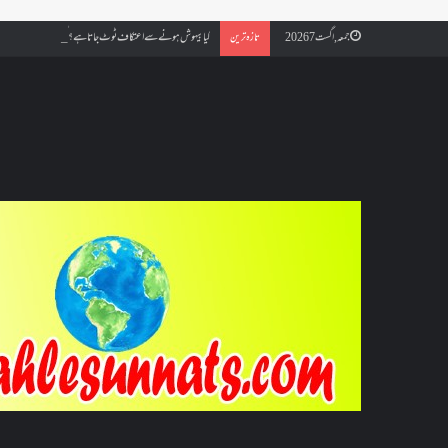
کیا بیہوش ہونے سے اعتکاف ٹوٹ جاتا ہے؟ اگر معتکف کو احتلام ہو جائ
جمعہ, اگست 7 2026
تازہ ترین