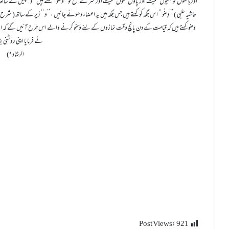
اور ہاتھوں کو کہنیوں سمیت اور پاؤں ٹخنوں سمیت اور سر کے مسح کو ’’ وُضُو ‘‘ کہتے ہیں ’’و‘‘ پیش کے ساتھ
حاشیہ حلبی ) ’’ وِضُو ‘‘ اس جگہ کو کہتے ہیں جس جگہ میں یہ اعضاء دھوئے جائیں ، ’’و ‘‘ زیر کے ساتھ ( 
وضو کہتے ہیں کہ قیامت کے دن پانچ وقت نمازوں کے لئے وُضو کرنے والے اس طرح آئیں گے کہ ان کے م
نے فرمایا اپنی روشنی بڑھالو ۔
(الرشاد ۹
Post Views:
921