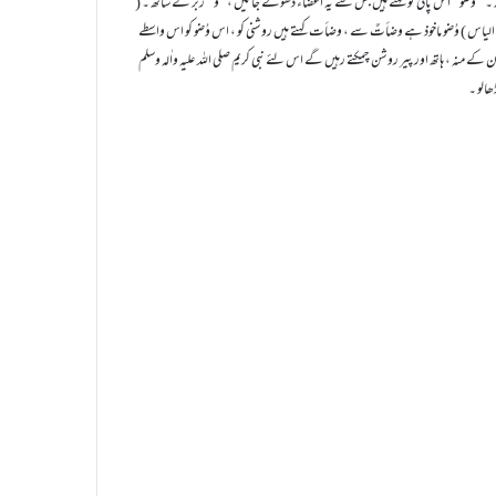
 ۔ ’’ وَضُو ‘‘ اس پانی کو کہتے ہیں جس سے یہ اعضاء دھوئے جائیں ، ’’و ‘‘ زبر کے ساتھ ۔ (
شرح الیاس ) وُضو ماخوذ ہے وضأتٌ سے ، وضأت کہتے ہیں روشنی کو ، اس وُضو کو اس واسطے
نہ ، ہاتھ اور پیر روشن چمکتے رہیں گے اس لئے نبی کریم صلی اللہ علیہ واٰلہ وسلم