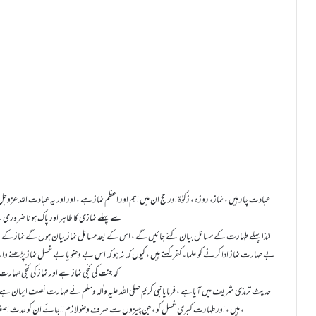
عبادت چار ہیں ، نماز، روزہ ، زکوٰۃ اور حج ان میں اہم اور اعظم نماز ہے ، اور اور یہ عبادت اللہ عزو
سے پہلے نمازی کا طاہر اور پاک ہونا ضروری ہ
بے طہارت نماز ادا کرنے کو علماء کفر کہتے ہیں ، کیوں کہ نہ ہو کہ اس بے وضو یا بے غسل نماز پڑھنے والے
کہ جنت کی کنجی نماز ہے اور نماز کی کنجی طہارت 
ہیں ، اور طہارت کبریٰ غسل کو ، جن چیزوں سے صرف وضو لازم ااجائے ان کو حدث اصغر کہتے ہیں ، اور جن چیزوں سے غسل لازم آجائے ان کو حدث اکبر کہتے ہیں ،