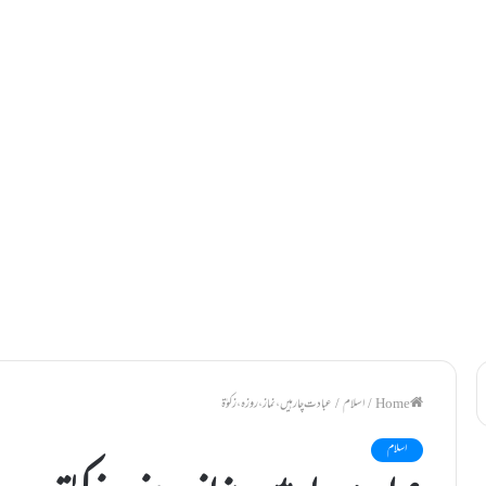
/
اسلام
/
عبادت چار ہیں ، نماز، روزہ ، زکوٰۃ
اسلام