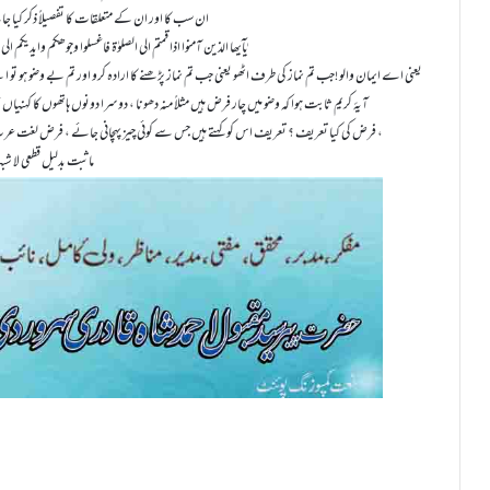
ان سب کا اور ان کے متعلقات کا تفصیلاً ذکر کیا جا
یٰآیھا الذین آمنوا اذا قمتم الی الصلوٰۃ فاغسلوا وجوھکم وایدیکم ا
یعنی اے ایمان والو !جب تم نماز کی طرف اٹھو یعنی جب تم نماز پڑھنے کا ارادہ کرو اور تم بے وضو ہو تو اپ
آیۂ کریم ثابت ہوا کہ وضو میں چار فرض ہیں مثلاً منہ دھونا ، دوسرا دونوں ہاتھوں کا کہنیاں
فرض کی کیا تعریف ؟ تعریف اس کو کہتے ہیں جس سے کوئی چیز پہچانی جائے ، فرض لغت عرب میں اندازہ کرنے کو اور مقرر کرنے کو کہتے ہیں ، شریعت میں فرض یہ ہے ،
ماثبت بدلیل قطعی لا شبیۃ