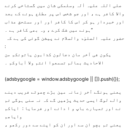
صلی اللہ علیہ اٰلہ وسلمکی شان میں گستاخی کرنے
والا کافر ہے ، اور جو شخص اس پر مطلع ہونے کے بعد
اور خبردار ہو کر اس کا کافر اور اور مستحق عذاب
ہونے میں شک کرے ، وہ بھی کافر ہے ۔‘‘
حضور علیہ الصلوٰۃ والسلام نے پیشن گوئی کی ہے کہ
:
یکون فی آخر مان دجالون کذابون یاتونکم من
الاحادیث بمالم تسمعوا انتم ولا اٰباوکم ۔
(adsbygoogle = window.adsbygoogle || []).push({});
یعنی ہونگے آخر زمانہ مین بڑے چھوٹے فریب دینے
والے لوگ ایسی حدیث پڑھیں گے کہ نہ سنی ہوگی تم
نے اور تمہارے باپ و ا دانے اور فرمایا : ایاکم
وایاھم
یعنی تم بچو ان سے اور ان کو اپنے سے دور رکھو ،