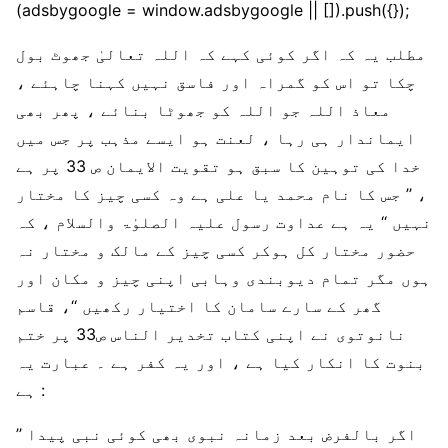
(adsbygoogle = window.adsbygoogle || []).push({});
مطلب یہ کہ اگر کوئی کہے کہ اللہ تعالیٰ جھوٹ بول
چکا تو اس کو گمراہ اور فاسق نہیں کہنا چاہئے ،
معاذ اللہ جو اللہ کو جھوٹا بنائے ، پھر بھی
ایماندار ہی رہا ، لعنت ہو ایسے مذہب پر جس میں
خدا کی توہین کا سبق ہو تقویت الایمان ص 33 پر ہے
، ’’ جس کا نام محمد یا علی ہے وہ کسی چیز کا مختار
نہیں ‘‘ یہ ہے عداوت رسول علیہ الصلوٰۃ والسلام ، کہ
حضور مختار کل ہوکر کسی چیز کے مالک و مختار نہ
ہوں مگر تمام دیوبندی وہابی اپنی چیز و مکان اور
گھر کے سارے سامان کا اختیار رکھیں ‘‘، قاسم
نانوتوی نے اپنی کتاب تخدیر الناس ص33 پر ختم
بنوت کا انکار کیا ہے ، اور یہ کفر ہے ۔ عبارت یہ
ہے :
’’ اگر بالفرض بعد زمانہ نبوی بھی کوئی نبی پیدا