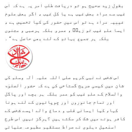
بقول زید صحیح ہو تو دریافت طلب امر یہ ہے کہ اس
غیب سے مراد بعض غیب ہے یا کل غیب ، اگر بعض علوم
غیبیہ مراد ہے تو اس میں حضور کی کیا تخصیص ہے ،
ایسا علم غیب تو زیدؔ ، عمرو بلکہ ہرصبی و مجنوں
بلکہ ہر جمیع بہائم کے لئے بھی حاصل ہے ‘‘ ۔
اس شخص نے نبی کریم صلی اللہ علیہ اٰلہ وسلم کی
شان میں کیسی صریح گستاخی کی ہے کہ حضور الصلوٰۃ
والسلام کے علم غیب کو عمر بلکہ ہر بچے اور پاگل
اور تمام جانوروں اور چوپائیوں کے لئے ہونا
کہا، کیا ایمانی قلب و دماغ والے ایسے شخص کے
کافر ہونے میں شک کر سکتے ہیں ؟ہرگز نہیں اس طرح
اسمٰعیل دہلوی نے صراط مستقیم مطبوعہ صنیائی