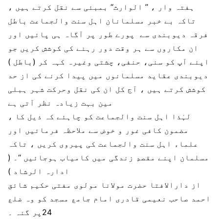
ہفتہ وار ، ’’ الوارث‘‘ بمبئی سے نقل کرتے ہیں ،
تاکہ بے خبر مسلمانان اہل سنت والجماعت باطل
فرقہ دیوبندی سے پورے طور پر آگاہ ہی پائیں اور
ان مکاروں سے ہر وقت دور رہنے کی کوشش کریں جو
اپنے آپ کو سنی، حنفی، چشتی وغیرہ کہہ کر (باطل )
دیوبندی عقاید مسلمانوں میں پیدا کرنے کی از حد
کوشش کرتے ہیں ، آج کل ان کی نقل وحرکت شہر ہبلی
مین بہت زیادہ نظر آتی ہے
، لہٰذا اہل سنت والجماعت کو چاہئے کہ ذیل کا
مضمون کافی غور و خوض سے ملاحظہ فرمائیں اور
علماء اہل سنت والجماعت کی پیروی کریں ، تاکہ
مسلمان اپنے مقصدِ زندگی میں کامیاب ہوجائیں ‘‘۔ (
ادارہ الرشاد )
از دارالافتا حضرت مولانا مولوی مفتی حکیم شائق
احمد صاحب نعیمی قادری امام جامع مسجد کو وہ ضلع
24پر گنہ ۔