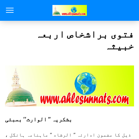
فتوی براشخاص اربعہ
خبیثہ
بشکریہ ’’ الوارث‘‘ بمبئی
ذیل کا مضمون ادارئہ ’’ الرشاد ‘‘ ماہنامہ ہانگل ،