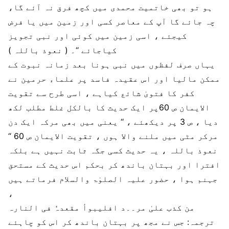
ہو تو بھی خاتمیت محمدی میں کچھ فرق نہ آئے گا،
چہ جائے گا آپ کے معاصر کسی اور زمین میں یا فرض
کیجئے ، اسی زمین میں کوئی اور نبی تجویز
کیاجائے ‘‘۔ ( نعوذ باللہ )
یہاں صرف لفظوں میں نبی ہونا بعد زمانہ نبوت کے
ممکن مالیا اور اس عقیدہ فاسد پر علماء حرمین نے
کفر کا فتویٰ شائع کیاہے ، اسی طرح سے تقویت
الایمان ص 60پر ایک حدیث کا بالکل غلط مطلب لکھ
دیا ، ص 3 پر دیکھئے ، ‘‘ یعنی میں بھی مرکہ ایک دن
مرکر مٹی میں ملنے والا ہوں ، تقویت الایمان ص 60 ‘‘
نعوذ باللہ ، یہ حدیث کسی جگہ ثابت نہیں ہے بلکہ
افترا اور بہتان باندھ کر بحکم اس حدیث کے مستحق
جہنم ہوا ، حضور علیہ الصلوٰۃ والسلام فرماتے ہیں
،
من کذب علیٰ مر۔۔د افلیبوأ مقعدہٗ فی النارہ
ترجمہ: جس نے مجھ پر بہتان باندھ کر اس کو چاہئے