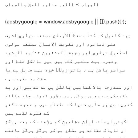
الجواب :- اللھم حدایۃ الحق والصواب
(adsbygoogle = window.adsbygoogle || []).push({});
زید کاقول کہ کتاب حفظ الایمان مصنفہ مولوی اشرف
علی تھانوی اور تقویت الایمان مصنفہ مولوی
اسمٰعیل دہلوی اور رجوم المذنبین تذکرۃ الرشید
وغیرہ بہت معتبر کتابیں ہیں بالکل غلط اور
سراسر باطل ہے ، یاتو زیدؔ خود بہت جاہل ہے یا
سخت بد عقیدہ ہے
اور مندرجہ بالا کتابیں بالکل ہی بد مذہبی اور بد
عقیدگی سے بھری ہوئی ہیں بطور نمونہ چند عقائد
کفریہ جن پر ساری دنیا کے علماء عرب و عجم سے کفر
کے فتوے لکھے ہیں
کوئی ایمانداران مضامین کو پڑھنے کے بعد ہرگز
ان ناپاک عقائد پر مطلع ہو کر ہرگز ہرگز ماننے