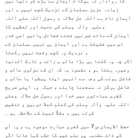
کا روادار نہ ہوگا م ایمان سے بڑھ کر دنیا میں
زیادہ عزیز مسلمان کے نزدیک کچھ نہیں ، اور
ایمان نام ہے اللہ جل جلالہ ، رسول اللہ صلی اللہ
علیہ واٰلہ وسلم کی محبت اور تعظیم کا،
ایمان کے ساتھ جس میں جتنے فضائل پائیں اسی قدر
اس میں فضیلت ہے اور ایمان ہی نہیں مسلمان کے
نزدیک وہ کچھ وقعت نہیں رکھتا ،
اگر چہ وہ کتنا ہی بڑا عالم و زائد و تارک الدنیا
وغیرہ بنتا ہو ، مقصود یہ کہ ان کے مولوی عالم و
فاضل ہونے کی وجہ سے انہیں اپنا پیشوا یا عالم و
فاضل ہرگز نہ سمجھنا چاہئے ، جبکہ وہ اپنی صریح
کفری عبادتوں میں خدا اور رسول جل جلالہ وصلی
اللہ علیہ واٰلہ وسلم کی کھلم کھلا توہین و تنقیص
کرتے ہیں ، مثلاً ثبوت کے ملاحظہ ہو ۔
حفظ الایمان ص 7 میں کفری عبارت موجود ہے ، وہ آپ
کی ذات مقدسہ پر علم غیب کا حکم کہا جانا اگر