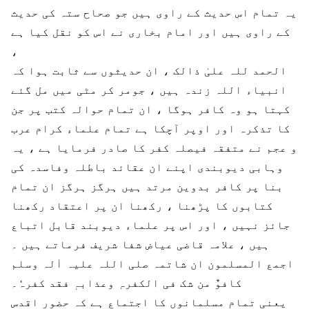
یہ تمام اس حدیث کے راوی ہیں جو صحاح ستہ کی حدیث
کے راوی ہیں اور امام بخاری نے اس کو نقل کیا ہے
،
الحمد للہ علیٰ ذالک ، ان حدیثوں سے ثابت ہوا کہ
انبیاء اللہ زندہ ہیں ، جومر کر مٹی میں مل گئے
کہتا ہو وہ کافر ہوگا ، ان تمام حوالہ کتب پر جن
کا تذکرہ اور اوپر آچکا ہے تمام علماء کرام عرب
و عجم نے متفقہ فیصلہ کفر کا صادر فرمایا ہے ، یہ
وہابی دیوبندی اپنے ان عقائد باطلہ وفاسدہ کی
بنا پر کافر بدوین مرتد ہیں ہرگز ہرگز ان تمام
کتابوں کا پڑھنا ، رکھنا ان پر اعتقاد رکھنا
جائز نہیں ، اور اس پر علماء دیوبند قابل اتباع
ہیں ، علامہ قاضی عیاض شفا شریف فرماتے ہیں ۔
اجمع المسلمون ان شاتمہ صلی اللہ علیہ اٰلہ وسلم
کافوٌ من شک فی الکفرہٖ وعذابہٖ فقد کفرہٗ۔
یعنی تمام مسلمانوں کا اجتماع ہے کہ حضور اقدس