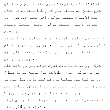
استفتاء :- کیا فرماتے ہیں علماء دین و مفتیان
شرع متین اس مسئلہ میں کہ زیدؔ کہتاہے کہ کتاب
حفظ الایمان مصنفہ مولوی اثر مغلی تھانوی اور
تقویۃالایمان مصنفہ مولوی محمد اسمعیل دہلوی
اور رجوم
المذنبین تذکرۃ الرشید مصنفہ مولوی عبد الرشید
گنگوہی ، یہ کتابیں بہت معتبر ہیں ، اور یہ تمام
علمائے دیوبند بہت بڑے متبع صفت متقی اور
پرہیزگارہیں ،
شرک اور بدعت سے سخت نفرت کرتے ہیں دریافت طلب
امر یہ ہے کہ آیاز زیدؔ کا قول صحیح ہے یا غلط ؟
اور یہ کتابیں مسلمانوں کے لئے قابل عمل ہیں یا
نہیں ؟ نیز یہ کہ ان کتابوں کے اندر جو مسائل ہیں
ان پر اعتقاد رکھنا جائز ہے یا نہیں ؟
المستفتی :- نور محمد میاں سبحانی رامپوری ٹیٹا
گھڑھ ضلع 24پر گنہ ،