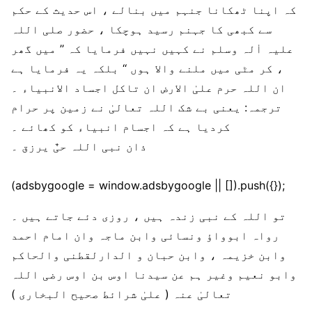
کہ اپنا ٹھکانا جنہم میں بنالے ، اس حدیث کے حکم
سے کبھی کا جہنم رسید ہوچکا ، حضور صلی اللہ
علیہ اٰلہ وسلم نے کہیں نہیں فرمایا کہ ’’ میں گھر
کر مٹی میں ملنے والا ہوں ‘‘ بلکہ یہ فرمایا ہے ،
ان اللہ حرم علیٰ الارض ان تاکل اجساد الانبیاء ۔
ترجمہ: یعنی بے شک اللہ تعالیٰ نے زمین پر حرام
کردیا ہے کہ اجسام انبیاء کو کھائے ۔
ذان نبی اللہ حیٌ یرزق ۔
(adsbygoogle = window.adsbygoogle || []).push({});
تو اللہ کے نبی زندہ ہیں ، روزی دئے جاتے ہیں ۔
رواہ ابوواؤ ونسائی وابن ماجہ وان امام احمد
وابن خزیمہ ، وابن حبان و الدارلقطنی والحاکم
وابو نعیم وغیر ہم عن سیدنا اوس بن اوس رضی اللہ
تعالیٰ عنہ ( علیٰ شرائط صحیح البخاری )