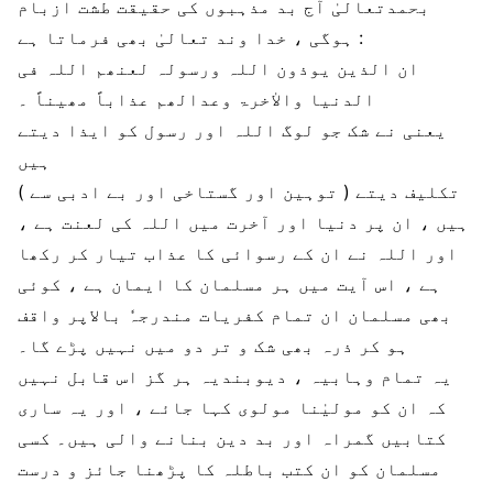
بحمدتعالیٰ آج بد مذہبوں کی حقیقت طشت ازبام
ہوگی ، خدا وند تعالیٰ بھی فرماتا ہے :
ان الذین یوذون اللہ ورسولہ لعنھم اللہ فی
الدنیا والاٰخرۃ وعدالھم عذاباً مھیناً ۔
یعنی نے شک جو لوگ اللہ اور رسول کو ایذا دیتے
ہیں
( توہین اور گستاخی اور بے ادبی سے ) تکلیف دیتے
ہیں ، ان پر دنیا اور آخرت میں اللہ کی لعنت ہے ،
اور اللہ نے ان کے رسوائی کا عذاب تیار کر رکھا
ہے ، اس آیت میں ہر مسلمان کا ایمان ہے ، کوئی
بھی مسلمان ان تمام کفریات مندرجہٗ بالاپر واقف
ہو کر ذرہ بھی شک و تر دو میں نہیں پڑے گا۔
یہ تمام وہابیہ ، دیوبندیہ ہر گز اس قابل نہیں
کہ ان کو مولیٰنا مولوی کہا جائے ، اور یہ ساری
کتابیں گمراہ اور بد دین بنانے والی ہیں۔ کسی
مسلمان کو ان کتب باطلہ کا پڑھنا جائز و درست