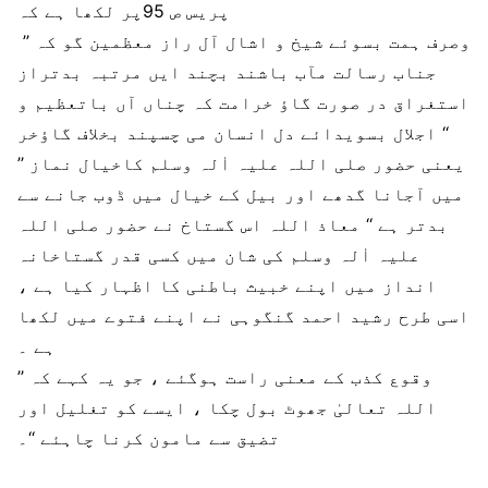
پریس ص 95پر لکھا ہے کہ
’’ وصرف ہمت بسوئے شیخ و اشال آل راز معظمین گو کہ
جناب رسالت مآب باشند بچند ایں مرتبہ بدتراز
استغراق در صورت گاؤ خرامت کہ چناں آں باتعظیم و
اجلال بسویدائے دل انسان می چسپند بخلاف گاؤخر ‘‘
’’ یعنی حضور صلی اللہ علیہ اٰلہ وسلم کاخیال نماز
میں آجانا گدھے اور بیل کے خیال میں ڈوب جانے سے
بدتر ہے ‘‘ معاذ اللہ اس گستاخ نے حضور صلی اللہ
علیہ اٰلہ وسلم کی شان میں کسی قدر گستاخانہ
انداز میں اپنے خبیث باطنی کا اظہار کیا ہے ،
اسی طرح رشید احمد گنگوہی نے اپنے فتوے میں لکھا
ہے ۔
’’ وقوع کذب کے معنی راست ہوگئے ، جو یہ کہے کہ
اللہ تعالیٰ جھوٹ بول چکا ، ایسے کو تغلیل اور
تضیق سے مامون کرنا چاہئے ‘‘۔