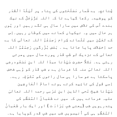
چُنانچِہ بے شُمار مَصْلَحَتوں کی بِناء پر لَیْلَۃُ الْقَدْر
کو پوشیدہ رکھا گیاہے تا کہ اللہ عَزَّوَجَلَّ کے نیک
بندے اُس کی تلاش میں سارا سال ہی لگے رہیں اور یُوں
ہر حال میں وہ نیکیاں کمانے میں کوشَاں رہیں۔اِس
کے تَعَیُّن میں عُلَمائے کِرام رَحِمَھُمُ اللہ تعالٰی کا بے
حد اِختِلاف پایا جاتا ہے ۔ بَعْض بُزُرگوں رَحِمَھُمُ اللہ
تعالی کے نزدیک تَو شَبِ قَدْر پورے سال میں پھرتی
رہتی ہے۔ مَثَلاً حضرتِ سَیِّدُنا عبدُا للہ ابنِ مَسْعُودرضی
اللہ تعالیٰ عنہ کا فرمان ہے ، شبِ قَدْر کو وُہی شخض
پاسکتا ہے جو سارا ہی سال راتوں کو مُتَوَجِّہ رہے۔
اِسی قَول کی تائِید کرتے ہوئے امامُ الْعَارِفِین
سَیِّدُنا شیخ مُحی الدّین ابنِ عَرَبی رحمۃ اللہ تعالیٰ
علیہ فرماتے ہیں کہ میں نے شَعْبانُ المُعَظَّم کی
پندرہویں شب (یعنی شبِ بَرَاءَ ت ) اور ایک بار شَعْبانُ
المُعَظَّم ہی کی اُنیسویں شب میں شبِ قَدر کوپایا ہے۔