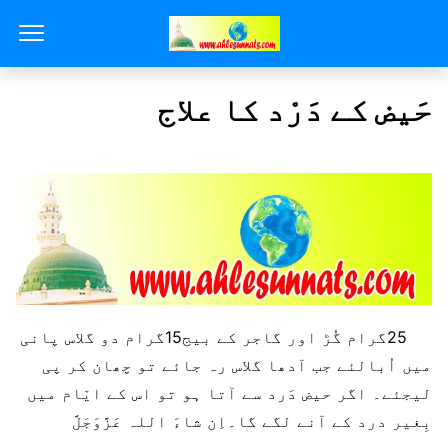
حَیض کے دَرْد کا علاج
25گرام گُڑ اور گاجر کے بیج15گرام دو گلاس پانی
میں اُبالئے جب آدھا گلاس رہ جائے تو چھان کر پی
لیجئے۔ اگر حیض دَرد سے آتا ہو تو اس کے ایّام میں
بِغیر درد کے آنے لگے گا۔اِن شاءَ اللہ عَزَّوَجَلَّ