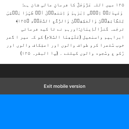
۱۲۵ میں اللہ عَزَّوَجَلَّ کا فرمانِ عالی شان ہے:
وَعَہِدْنَاۤ اِلٰۤی اِبْرٰہٖمَ وَ اِسْمٰعِیۡلَ اَنۡ طَہِّرَا بَیۡتِیَ
لِلطَّآئِفِیۡنَ وَالْعٰکِفِیۡنَ وَالرُّکَّعِ السُّجُوۡدِ ﴿۱۲۵﴾
ترجَمہ کَنزُالْاِیمَان:اورہم نے تا کید فرمائی
ابراہیم واسمٰعیل (عَلَیْھِمَا السَّلام) کو کہ میر ا گھر
خوب سُتھرا کرو طواف والوں اور اعتِکاف والوں اور
رُکو ع وسُجود والوں کیلئے ۔ (پ۱ البقرہ ۱۲۵)
Exit mobile version