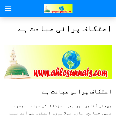
اعتکاف پرانی عبادت ہے
اعتکاف پرانی عبادت ہے
پچھلی اُمَّتوں میں بھی اعتِکا ف کی عبادت موجود
تھی۔ چُنانچِہ پارہ پہلا سورۃ البقرہ کی آیت نمبر