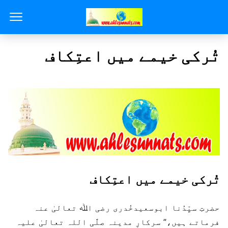
تُرکی خیمے میں اعتِکاف
تُرکی خیمے میں اعتِکاف
حضرتِ سیِّدُنا ابوسعیدخُدری رضی اﷲ تعالیٰ عنہ
فرماتے ہیں،” سرکارِ مدینہ صلَّی اللہ تعالیٰ علیہ