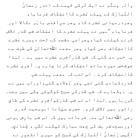
واٰلہٖ وسلَّم نے ایک تُرکی خَیمے کے اندر رَمضانُ
المُبارَک کے پہلے عَشرے کااعتِکاف فرمایا،
پھردرمیانی عَشرے کا، پھر سرِاقدس باہَر نکالا اور
فرمایا، ”میں نے پہلے عَشرے کا اعتِکاف شبِ قَدر تلاش
کرنے کیلئے کیا،پھراسی مقصد کے تَحت دوسرے عَشرے
کااعتِکاف بھی کیا، پھر مجھے اﷲتعالیٰ کی طرف سے
یہ خبر دی گئی کہ شبِ قَدْرآخِری عَشرے میں ہے ۔ لہٰذا
جوشخص میرے ساتھ اعتِکاف کرنا چاہے وہ آخِری عَشرے
کااعتِکاف کرے ۔ اس لئے کہ مجھے پہلے شبِ
قَدردکھادی گئی تھی پھر بُھلادی گئی،اوراب میں نے
یہ دیکھاہے کہ شبِ قَدرکی صبح کوگیلی مِٹّی میں سجدہ
کررہاہوں۔لہٰذا اب تم شبِ قَدْرکوآخِری عَشرے کی طاق
راتوں میں تلاش کرو۔ حضرتِ سیِّدُنا ابوسعید خُدری
رضی اﷲتعالیٰ عنہ فرماتے ہیں کہ اس شب بارِش ہوئی
اورمسجِدشر یف کی چھت مبارک ٹپکنے لگی ، چُنانچِہ
اکّیس رَمَضانُ الْمُبارَک کی صُبح کو میری آنکھوں نے