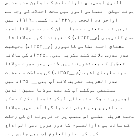
الدین اجمیر ی دارالعلوم کے اولین صدر مدرس
ہوئے لیکن انتظامی امور میں سخت اختلاف کی وجہ سے
اواخر ذی الحجہ ۱۳۳۷؁ھ ؍اگست ۱۹۱۹؁ء میں
انہوں نے استعفی دے دیا۔ ان کے بعد مولانا احمد
حسن کانپوری (م۱۳۲۲؁ھ) کے فرزند اکبر مولانا شاہ
مشتاق احمد نظامی کانپوری (م۱۳۵۲؁ھ) بحیثیت
صدر مدرس بلائے گئے مگریہ بھی ۱۳۴۵؁ھ کی سالانہ
تعطیل کے بعدتشریف نہیں لائے، پھر حضرت مولانا
سید سلیمان اشرف (م ۱۳۵۲؁ھ) کی وساطت سے حضرت
صدر الشریعہ تشریف لائے آپ بھی ۱۳۵۰؁ھ میں
مستعفی ہوگئے آپ کے بعد مولانا معین الدین
اجمیری نے جگہ سنبھالی لیکن تاجداردکن کے حکم
سے انہیں بھی نوٹس دے دیا گیا آخر میں مولانا
محمد شریف اعظمی اس منصب پر جائزہوئے ان کی رحلت
کے ساتھ ہی دارالعلوم کا دور عروج بھی الواداع
کہہ گیا دارالعلوم اب بھی جاری ہے۔