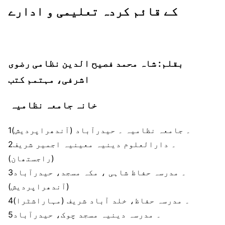
کے قائم کردہ تعلیمی و ادارے
بقلم: شاہ محمد فصیح الدین نظامی رضوی
اشرفی، مہتمم کتب
خانہ جامعہ نظامیہ
1۔ جامعہ نظامیہ ۔ حیدرآباد (آندھراپردیش)
2۔ دارالعلوم دینیہ معینیہ اجمیر شریف
(راجستھان)
3۔ مدرسہ حفاظ شاہی ، مکہ مسجد، حیدرآباد
(آندھراپردیش)
4۔ مدرسہ حفاظ، خلد آباد شریف (مہاراشٹرا)
5۔ مدرسہ دینیہ مسجد چوک، حیدرآباد