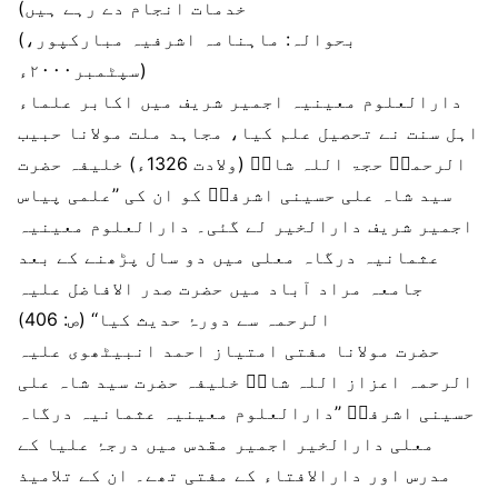
خدمات انجام دے رہے ہیں)
(بحوالہ: ماہنامہ اشرفیہ مبارکپور،
سپٹمبر۲۰۰۰ء)
دارالعلوم معینیہ اجمیر شریف میں اکابر علماء
اہل سنت نے تحصیل علم کیا، مجاہد ملت مولانا حبیب
الرحمنؒ حجۃ اللہ شاہؒ (ولادت 1326ء) خلیفہ حضرت
سید شاہ علی حسینی اشرفیؒ کو ان کی ’’علمی پیاس
اجمیر شریف دارالخیر لے گئی۔ دارالعلوم معینیہ
عثمانیہ درگاہ معلی میں دو سال پڑھنے کے بعد
جامعہ مراد آباد میں حضرت صدر الافاضل علیہ
الرحمہ سے دورۂ حدیث کیا‘‘ (ص: 406)
حضرت مولانا مفتی امتیاز احمد انبیٹھوی علیہ
الرحمہ اعزاز اللہ شاہؒ خلیفہ حضرت سید شاہ علی
حسینی اشرفیؒ ’’دارالعلوم معینیہ عثمانیہ درگاہ
معلی دارالخیر اجمیر مقدس میں درجۂ علیا کے
مدرس اور دارالافتاء کے مفتی تھے۔ ان کے تلامیذ