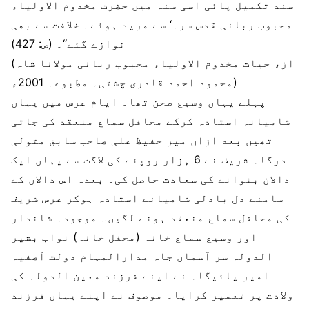
سند تکمیل پائی اسی سنہ میں حضرت مخدوم الاولیاء
محبوب ربانی قدس سرہ‘ سے مرید ہوئے۔ خلافت سے بھی
نوازے گئے‘‘۔ (ص: 427)
(از، حیات مخدوم الاولیاء محبوب ربانی مولانا شاہ
محمود احمد قادری چشتی؍ مطبوعہ 2001ء)
پہلے یہاں وسیع صحن تھا۔ ایام عرس میں یہاں
شامیانہ استادہ کرکے محافل سماع منعقد کی جاتی
تھیں بعد ازاں میر حفیظ علی صاحب سابق متولی
درگاہ شریف نے 6 ہزار روپئے کی لاگت سے یہاں ایک
دالان بنوانے کی سعادت حاصل کی۔ بعدہ اس دالان کے
سامنے دل بادلی شامیانے استادہ ہوکر عرس شریف
کی محافل سماع منعقد ہونے لگیں۔ موجودہ شاندار
اور وسیع سماع خانہ (محفل خانہ) نواب بشیر
الدولہ سر آسماں جاہ مدارالمہام دولت آصفیہ
امیر پائیگاہ نے اپنے فرزند معین الدولہ کی
ولادت پر تعمیر کرایا۔ موصوف نے اپنے یہاں فرزند