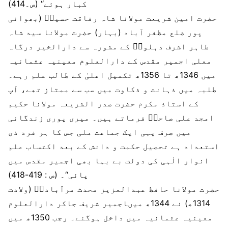
کبار ہوئے‘‘ (ص۔414)
حضرت امین شریعت مولانا شاہ رفاقت حسینؒ (بھوانی
پور ضلع مظفر آباد (بہار) حضرت مولانا سید شاہ
طاہر اشرف دہلویؒ کے مشورہ سے دارالخیر درگاہ
معلی اجمیر مقدس کے دارالعلوم معینیہ عثمانیہ
میں 1346ھ تا 1356ھ تکمیل اعلیٰ کے طالب علم رہے۔
طلبہ میں ذہانت و ذکاوت میں سب سے ممتاز تھے، آپ
کے استاذ مکرم حضرت صدر الشریعہ مولانا حکیم
امجد علی صاحبؒ فرماتے ہیں۔ میری پوری زندگانی
میں صرف یہی ایک جماعت ملی جس کا ہر فرد ذی
استعداد ہے تحصیل حکمت و دانش کے بعد اکتساب علم
انوار الٰہی کی دولت بے بہا بھی اجمیر مقدس میں
پائی‘‘۔ (ص : 419-418)
حضرت مولانا حافظ عبدالعزیز محدث مرآبادیؒ (ولادت
1314ھ) نے 1344ھ میںاجمیر شریف جاکر دارالعلوم
معینیہ عثمانیہ میں داخل ہوگئے۔ رجب 1350ھ میں