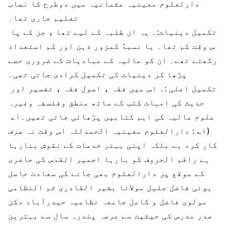
دارلعلوم معینیہ عثمانیہ میں دوطرح کا نصاب
تعلیم جاری تھا۔
تکمیل دینیات:۔ یہ ان طلبہ کے لیے تھا ، جن کے پا
س وقت کم تھا۔ یا نسبۃً کمزور ذہن اور کم استعداد
رکھتے تھے۔ ان کو عالیہ کے مبادیات کے ضروری حصے
پڑھا کر دینیات کی تکمیل کرادی جاتی تھی۔
تکمیل اعلی :۔ اس میں فقہ ، اصول فقہ ، تفسیر اور
حدیث کی امہات کتب کے ساتھ منطق وفلسفہ وغیرہ
علوم عالیہ کی اہم کتابیں پڑھائی جاتی تھیں۔۱؎
(۱؎ : دارالعلوم معینیہ الحمدللہ اس وقت نہ صرف
کار کرد ہے بلکہ اپنی بہتر خدمات کے نقوش بنارہا
ہے راقم الحروف کو بارہا اجمیر القدس کی حاضری
کے موقع پر دارالعلوم بھی جانے کی سعادت حاصل
ہوئی فاضل جلیل مولانا بشیر القادری ثم النظامی
مولوی فاضل و کامل جامعہ نظامیہ حیدرآباد دکن
صدر مدرس کی حیثیت سے عرصہ پندرہ سال سے بہترین