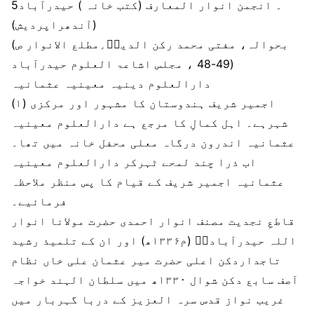
5۔ انجمن انوار المعارف (کتب خانہ ) حیدرآباد
(آندھراپردیش)
(بحوالہ، مفتی محمد رکن الدینؒ؍مطلع الانوار ص
49-48 ، مجلس اشاعۃ العلوم حیدرآباد)
دارالعلوم دینیہ معینیہ عثمانیہ
اجمیر شریف ہندوستان کا مشہور اور مرکزی
(۱)
شہرہے۔ اہل کمالِ کا مرجع ہے دارالعلوم معینیہ
عثمانیہ اندرون درگاہ معلی محفل خانہ میں تھا۔
اب ذرا چند لمحے ٹہرکر دارالعلوم معینیہ
عثمانیہ اجمیر شریف کے قیام کا پس منظر ملاحظہ
فرمائیے۔
قاطعِ نجدیت مصنف انوار احمدی حضرت مولانا انوار
اللہ حیدرآبادیؒ (م۱۳۳۶ھ) اور ان کے تلمیذ رشید
تاجداردکن اعلی حضرت میر عثمان علی خاں نظام
آصف سابع دکن شوال ۱۳۳۰ھ میں سلطان الہند خواجہ
غریب نواز قدس سرہ العزیز کے دربا گہربار میں