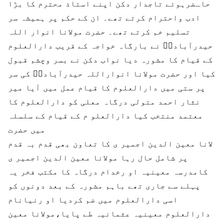
حاـضرہوئے تاجدار دکن اپنے استاذ محترم کا بڑا
ادب واحترام کرتے تھے۔ ان کے حکم پر ہمیشہ سر
تسلیم خم کرتے تھے۔ حضرت مولانا انوار اللہ
حیدرآبادیؒ نے بارگاہ خواجہ کے قریب دارالعلوم
کے قیام کا مشورہ دیا نواب دکن نے بسر وچشم قبول
کیا اور حضرت مولانا انواراللہ حیدرآبادیؒ کی سر
پر ستی میں دارالعلوم کا قیام عمل میں آیا میر
نثار احمد متولی درگاہ معلی کو دارالعلوم کا
معتمد منتخب کیا دارالعلو م کے قیام کے سلسلہ
میں حضرت
لانا معین الدین اجمیر ی کا تعاون بھی قدم بہ قدم
پر شامل حال رہا مولانا معین الدین اجمیر ی
کامدرسہ معینیہ او رخدام درگاہ کا مکتب فخر یہ
پہلے سے جاری تھے باہم مشورہ کے بعد دونوں کو
اسی دارالعلوم میں ضم کردیا او رنیانام
دارالعلوم معینیہ عثمانیہ طے پایا،مولانا معین