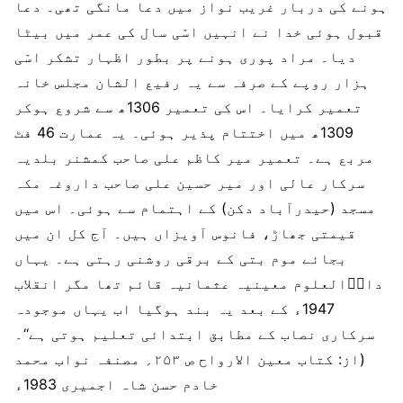
ہونے کی دربار غریب نواز میں دعا مانگی تھی۔ دعا
قبول ہوئی خدا نے انہیں اسّی سال کی عمر میں بیٹا
دیا۔ مراد پوری ہونے پر بطور اظہار تشکر اسّی
ہزار روپے کے صرفہ سے یہ رفیع الشان مجلس خانہ
تعمیر کرایا۔ اس کی تعمیر 1306ھ سے شروع ہوکر
1309ھ میں اختتام پذیر ہوئی۔ یہ عمارت 46 فٹ
مربع ہے۔ تعمیر میر کاظم علی صاحب کمشنر بلدیہ
سرکار عالی اور میر حسین علی صاحب داروغہ مکہ
مسجد (حیدرآباد دکن) کے اہتمام سے ہوئی۔ اس میں
قیمتی جھاڑ، فانوس آویزاں ہیں۔ آج کل ان میں
بجائے موم بتی کے برقی روشنی رہتی ہے۔ یہاں
دارؔالعلوم معینیہ عثمانیہ قائم تھا مگر انقلاب
1947ء کے بعد یہ بند ہوگیا اب یہاں موجودہ
سرکاری نصاب کے مطابق ابتدائی تعلیم ہوتی ہے‘‘۔
(از: کتاب معین الارواح ص ۲۵۳؍ مصنفہ نواب محمد
خادم حسن شاہ اجمیری 1983ء