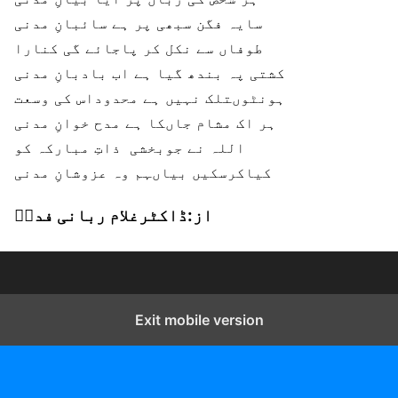
سایہ فگن سبھی پر ہے سائبانِ مدنی
طوفاں سے نکل کر پاجائے گی کنارا
کشتی پہ بندھ گیا ہے اب بادبانِ مدنی
ہونٹوںتلک نہیں ہے محدوداس کی وسعت
ہر اک مشام جاںکا ہے مدح خوانِ مدنی
اللہ نے جوبخشی ذاتِ مبارکہ کو
کیاکرسکیں بیاںہم وہ عزوشانِ مدنی
از:ڈاکٹرغلام ربانی فداؔ
Exit mobile version