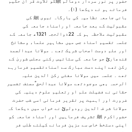
حضور پر نور سردار دوعالم ﷺکو تلاوت قر آن حکیم
فرماتے ہو ئے دیکھا (۱)۔
بانی جامعہ نظامیہ کی بارگاہ نبوی ﷺ کی
مقبولیت کے بعد جامعہ او راسناد جامعہ کی
مقبولیت ملاحظہ ہو کہ 22ذوالحجہ 1321ھ جامعہ کے
جلسہ تقسیم اسناد جس میں مشاہیر علماء ومشائخ
اور علم دوست اصحاب شریک تھے ۔ مولانا عبدالصمد
قندھاریؒ جو جامعہ کی ستائیس رکنی مجلس شوریٰ کے
رکن تھے اپنے دست مبارک سے اسنادتقسیم فرمارہے
تھے ۔ جلسہ میں مولانا مفتی رکن الدین علیہ
الرحمہ بھی موجودتھے مولانا عبدالحق ؒمصنف تفسیر
حقانی نے فضیلت علم او رتعلیم علوم دینیہ کی
ضرورت اور اہمیت پر تقریر فرمائی اسی شب حضرت
مولانا شر ف الدین رودولویؒ نے خواب میں دیکھا کہ
حضوراکرم ﷺ تشریف فرماہیں اور اسناد جامعہ کو
اپنی دستخط خاص سے مزین فرمانے کیلئے طلب فر