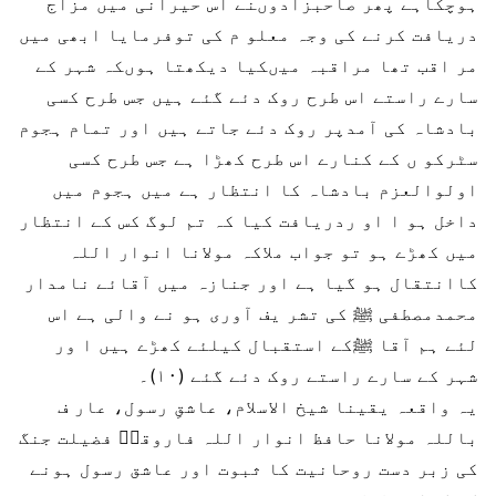
ہوچکاہے پھر صاحبزادوںنے اس حیرانی میں مزاج
دریافت کرنے کی وجہ معلو م کی توفرمایا ابھی میں
مر اقب تھا مراقبہ میںکیا دیکھتا ہوںکہ شہر کے
سارے راستے اس طرح روک دئے گئے ہیں جس طرح کسی
بادشاہ کی آمدپر روک دئے جاتے ہیں اور تمام ہجوم
سٹرکو ں کے کنارے اس طرح کھڑا ہے جس طرح کسی
اولوالعزم بادشاہ کا انتظار ہے میں ہجوم میں
داخل ہو ا او ردریافت کیا کہ تم لوگ کس کے انتظار
میں کھڑے ہو تو جواب ملاکہ مولانا انوار اللہ
کاانتقال ہو گیا ہے اور جنازہ میں آقائے نامدار
محمدمصطفی ﷺ کی تشر یف آوری ہو نے والی ہے اس
لئے ہم آقا ﷺکے استقبال کیلئے کھڑے ہیں ا ور
شہر کے سارے راستے روک دئے گئے (۱۰)۔
یہ واقعہ یقینا شیخ الاسلام، عاشقِ رسول، عار ف
باللہ مولانا حافظ انوار اللہ فاروقیؒ فضیلت جنگ
کی زبر دست روحانیت کا ثبوت اور عاشق رسول ہونے