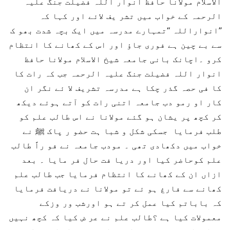
الاسلام مولانا حافظ انوار اللہ فضیلت جنگ علیہ
الرحمہ کے خواب میں تشر یف لائے اور کہا کہ
’’انواراللہ ‘‘تمہارے مدرسہ میں ایک بچہ شدت بھو ک
سے بے چین ہے فوری جاؤ اور اس کے کھانے کا انتظام
کرو ۔اچانک بانی جامعہ شیخ الاسلام مولانا حافظ
انوار اللہ فضیلت جنگ علیہ الرحمہ جب کہ رات کا
کا فی حصہ گذر چکا ہے مدرسہ تشریف لا ئے نگر ان
کار او رمو دب جامعہ اتنی رات کو آتے ہوئے دیکھ
کر کچھ پر یشان ہو گئے مولانا نے اس طالب علم کو
طلب فرمایا جسکی شکل و شبا ہت حضو ر پاک ﷺ نے
خواب میں دکھادی تھی ۔ مودب جامعہ نے فو راً طالب
علم کوحاضر کیا اور دریا فت حال فر مایا ۔ بعد
ازاں ان کے کھانے کا انتظام فرمایا جب طالب علم
کھانے سے فارغ ہو ئے تو مولانا نے دریافت فرمایا
کہ باباتم کیا عمل کر تے ہو اورشب ور وزکے
معمولات کیا ہے ؟طالب علم نے عر ض کیا کہ کچھ نہیں