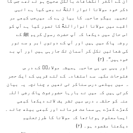
ان کے اکثر انکشافات بالکل صحیح ہو تے تھے جس کا
ذکر خود مولانا انوار اللہؒ نے بھی کیا ہے انہی
نجبیہ بیگم صاحبہ کا بیا ن ہے کہ میںجب کبھی مر
اقبے میں مولانا انواراللہؒ کا تصور کیا ہے آپ کو
اس حال میں دیکھا کہ آپ حضرت رسول کریم ﷺ کے
روضہ پاک میں ہیں اور آپ کے دونوں ابر و سے نور
کی شعائیں نکل کر آسمان تک جارہی ہیں اور آپ بے
خودہیں‘‘۔ (۳)
اور یہی بی بی صاحبہ ہمیشہ مولاناؒ کے در س
فتوحات مکیہ سے استفادہ کے لئے قریب کے ایک حجر
ہ میں بیٹھی درس سناکر تی تھیں ، چنانچہ یہ بیان
کرتی ہیں کہ میں نے بارہا حضورغوث پاک رضی اللہ
عنہ کو حلقہء درس میں تشر یف لاتے دیکھا کبھی
کھڑے کھڑے ہی سماعت فرماتے اور کبھی بیٹھ جاتے ۔
ایسامعلوم ہوتاتھا کہ مولانا کا طرزتعلیم
دیکھنا مقصود ہو۔ (۴)