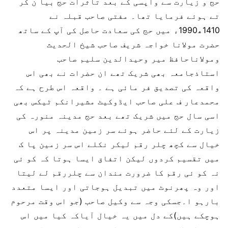
حج و زیارت سے واپسی کے بعد تاثرات حج بیا ن کر
تے ہوئے فرمایا تھا۔ مفتی صاحب قبلہ نے
1410ھ1990ء میں حج کی سعادت حاصل کی آپ کے ساتھ
حضرت مولانا خواجہ شریف صاحب شیخ الحدیث
ومولاناحافظ میر وحیدالدین سلیم صاحب
استاذجامعہ بھی شریک تھے ان حضرات نے بھی اس
واقعہ کی تصدیق فر مائی ہے ۔ واقعہ اس طرح ہے کہ
محمدعار ف علی صاحب ایڈوکیٹ مشیرانکم ٹیکس بھی
اسی سال حج میں شریک تھے بعد حج مدینہ منورہ کی
زیارت کے لئے حاضر ہوئے سر زمین مدینہ پر اس
خیال سے کچھ چلر رقم لیکر نکلے اس سر زمین پا ک
میں تقسیم کردوں لیکن اتفاق ایسا ہوتا کہ کو ئی
نہ کو ئی رقم کا ضرورت مندان سے چلررقم لے لیتا
اور وہ پھرنوٹ میں تبدیل ہوجاتی اور ایسا متعدد
بارہو ا۔جسکی وجہ سے وکیل صاحب (جو اس وقت مرحوم
ہوچکے ہیں)کے دل میں یہ خیال آیاکہ کیا میں اس