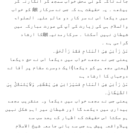
جائے تاکہ کو ئی محض خواب سمجھ کر انکارنہ کر
بیٹھے ۔ یہ حقیقت ہے کہ جس نے سرکار ﷺ کو خواب
میں دیکھا اس نے سر کار دو عالم علیہ الصلواۃ
والسلام ہی کی زیارت کی آپ کی صورت مبارکہ میں
شیطان نہیں آسکتا ۔ سرکارمدنیہﷺکا ارشاد
گرامی ہے ۔
مَنْ رَأنِیْ فِیْ الْمَنَامِ فَقَدْ رَألْحَقْ۔
یعنی جس نے مجھے خواب میں دیکھا اس نے حق دیکھا
(یعنی مجھ ہی کو دیکھا)ایک دوسرے مقام پر آقا ئے
دوجہاں کا ارشاد ہے
مَنْ رَأنِیْ فِیْ الْمَنَامِ فَسَیَرَانِیْ فِیْ یَقْظَتِہِ وَلاَیَتَمَثَّلُ بِیْ
الشَّیْطَانْ۔
یعنی جس نے مجھے خواب میں دیکھا وہ عنقریب مجھے
بیداری میں دیکھے گا اور شیطان میر اہم شکل نہیں
ہو سکتا اس حقیقت کے اظہار کے بعد سب سے
پہلاواقعہ پیش ہے جس سے بانی جامعہ شیخ الاسلام