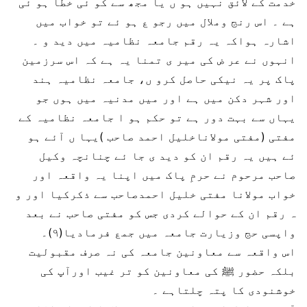
خدمت کے لائق نہیں ہو ں یا مجھ سے کو ئی خطا ہو ئی
ہے ۔ اس رنج وملال میں رجو ع ہو ئے تو خواب میں
اشارہ ہواکہ یہ رقم جامعہ نظامیہ میں دید و ۔
انہوں نے عر ض کی میر ی تمنا یہ ہے کہ اس سرزمین
پاک پر یہ نیکی حاصل کرو ں، جامعہ نظامیہ ہند
اور شہر دکن میں ہے اور میں مدنیہ میں ہوں جو
یہاں سے بہت دور ہے تو حکم ہو ا جامعہ نظامیہ کے
مفتی (مفتی مولاناخلیل احمد صاحب )یہا ں آئے ہو
ئے ہیں یہ رقم ان کو دید ی جا ئے چنانچہ وکیل
صاحب مرحوم نے حرمِ پاک میں اپنا یہ واقعہ اور
خواب مولانا مفتی خلیل احمدصاحب سے ذکرکیا اور و
ہ رقم ان کے حوالے کردی جس کو مفتی صاحب نے بعد
واپسی حج وزیارت جامعہ میں جمع فرمادیا(۹)۔
اس واقعہ سے معاونین جامعہ کی نہ صرف مقبولیت
بلکہ حضور ﷺ کی معاونین کو تر غیب اورآپ کی
خوشنودی کا پتہ چلتاہے ۔