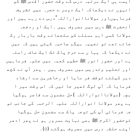
ایسے ہی ایک مرتبہ درس کے وقت حضور اقدس ﷺ کو
انہوں نے دیکھاکہ ایک دوسر ے حجرہ میں تشریف
فرماہیںاور مولاناانواراللہ ؒدرس دے رہے ہیں اور
آنحضرت ﷺ درس میں مصروف ہیں ۔ایک او ردفعہ
مولانا کسی اہم مسئلے کو سلجھاتے وقت باربار رک
جاتے تھے تو نجیبہ بیگم صاحبہ کہتی ہیں کہ میں
نے دیکھا کہ یہا ں سے حرم پاک تک ایک صاف راستہ
ہے اور حضور انور ﷺ حطیم کعبہ میں جلوہ فرماہیں
اور تعلیم وتدریس میں مصروف ہیں ۔ پھر آپ نے کچھ
دیر کیلئے توقف فر مایا او رحاضرین سے ارشاد
فرمایا کہ آپ لوگ ٹھیر جا ئیں کہ اس وقت میر ا
بچہ (مولاناانواراللہ )حل مضمون سے قاصر ہوگیا
ہے پھر مولانا انواراللہ علیہ الرحمہ کی جانب تو
جہ فرمائی آپ کی توجہ پاک سے مضمون حل ہوگیا
توحضور اکرم ﷺ بھی نہایت مسرور ہو ئے پھر ادھر
اپنے حلقہ درس میں مصروف ہوگئے (۵)۔