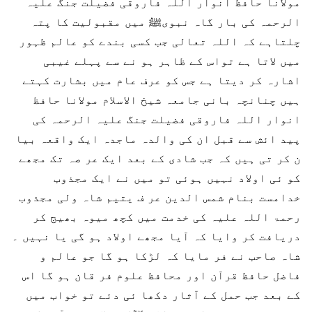
مولانا حافظ انوار اللہ فاروقی فضیلت جنگ علیہ
الرحمہ کی بار گاہ نبویﷺ میں مقبولیت کا پتہ
چلتاہے کہ اللہ تعالی جب کسی بندے کو عالم ظہور
میں لاتا ہے تواس کے ظاہر ہو نے سے پہلے غیبی
اشارہ کر دیتا ہے جس کو عرف عام میں بشارت کہتے
ہیں چنانچہ بانی جامعہ شیخ الاسلام مولانا حافظ
انوار اللہ فاروقی فضیلت جنگ علیہ الرحمہ کی
پید ائش سے قبل ان کی والدہ ماجدہ ایک واقعہ بیا
ن کر تی ہیں کہ جب شادی کے بعد ایک عر صہ تک مجھے
کو ئی اولاد نہیں ہوئی تو میں نے ایک مجذوب
خدامست بنام شمس الدین عر ف یتیم شاہ ولی مجذوب
رحمۃ اللہ علیہ کی خدمت میں کچھ میوہ بھیج کر
دریافت کر وایا کہ آیا مجھے اولاد ہو گی یا نہیں ۔
شاہ صاحب نے فر مایا کہ لڑکا ہو گا جو عالم و
فاضل حافظ قرآن اور محافظ علوم فر قان ہو گا اس
کے بعد جب حمل کے آثار دکھا ئی دئے تو خواب میں