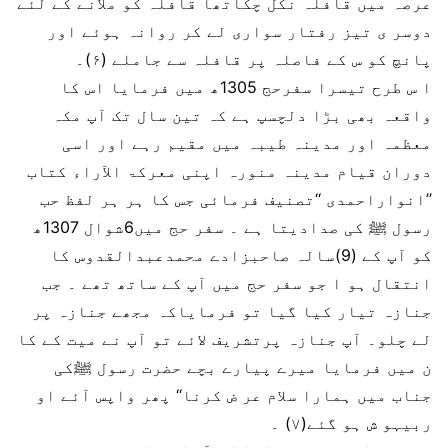
عرصہ میں قافلہ نکل چکاتھا قافلہ کو ملانے کے لئے
دوسر ی تیز رفتار سواری لے کر روانہ ہوئے اور
پانچ کو س کے فاصلہ پر قافلہ سے جاملے (۶)۔
ا س طرح تیسرا سفرحج 1305ھ میں فرمایا اس کا
واقعہ بھی بڑا دلچسپ ہے کہ تین سال تک آپ مکہ
معظمہ اور مدینہ طیبہ میں مقیم رہے اور اسی
دوران قیام مدینہ منورہ اپنی معرکۃ الآراء کتاب
’’انواراحمدی ‘‘تصنیف فرمائی جس کا ہر ہر لفظ حب
رسول ﷺ کی صدادیتا ہے ۔ سفر حج میں6شوال 1307ھ
کو آپ کے (9)سالہ صاحبزادے محمدعبدالقدوس کا
انتقال ہو ا جو سفر حج میں آپ کے ساتھ تھے ۔ جب
جنازہ تیار کیا گیا تو فرمایاکہ مجھے جنازہ پر
لے چلو۔ آپ جنازہ پرتشریف لائے تو آپ نے میت کے کا
ن میں فرمایا میرے پیارے بچے حضرت رسول ﷺکی
جناب میں ہمارا سلام عر ض کرنا‘‘ پھر واپس آئے او
ربیہو ش ہو گئے(۷) ۔