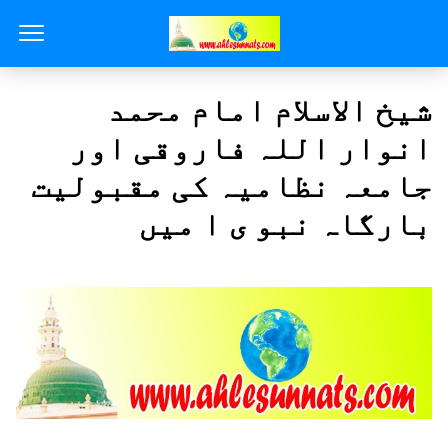
شیخ الاسلام امام محمد
انوار اللہ فاروقی اور
جامعہ نظامیہ کی مقبولیت
بارگاہ نبو ی ا میں