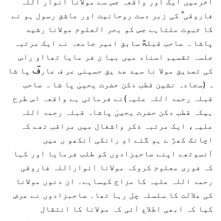
آخرمیں ایک اور واقعہ جس سے مولانا انوار اللہ
فاروقی ؒ کی زبر دست روحانیت اور عاشق رسول ہو نے
کا ثبوت ملتاہے جس کو بحر العلوم مولانا رشید
پاشا ہ صاحب قبلہؒ سابق امیر جامعہ نے ایک مرتبہ
جلسہ تقسیم اسناد میں بیا ن فر مایا تھااو راس
کی تصدیق مولا نا سید صد یق حسینی عر ف عارفؔ پا شا
ہ (سجادہ نشین قطب دکن حضرت یحییٰ پا شا ہ صاحب
قبلہ رحمۃ اللہ علیہ)نے فرمائی ہے واقعہ اس طرح
ہیکہ قطب دکن حضرت یحییٰ پاشاہ قبلہ رحمۃ اللہ
علیہ، ایک مرتبہ ذکر واشغال میں مراقب تھے کہ
اچانک کھڑ ے ہو گئے او رانکی آنکھو ں میں
آنسوتھے اپنے صاحبزادوں کو طلب فرمایا اور کہا
کہ فوری معلوم کروکہ مولانا انواراللہ فاروقی
رحمۃ اللہ علیہ کا مزاج کیساہے۔ ان دنوں مولانا
کی علالت کا سلسلہ چل رہا تھا۔ صاحبزادوں نے عرض
کیا کہ ابھی اطلاع آئی کہ مولانا کا انتقال