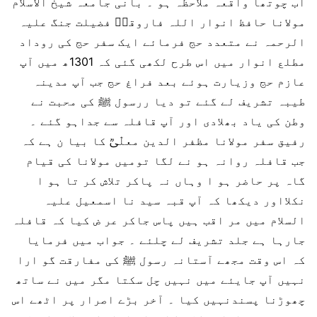
اب چوتھا واقعہ ملاحظہ ہو ۔ بانی جامعہ شیخ الاسلام
مولانا حافظ انوار اللہ فاروقیؒ فضیلت جنگ علیہ
الرحمہ نے متعدد حج فرمائے ایک سفر حج کی روداد
مطلع انوار میں اس طرح لکھی گئی کہ 1301ھ میں آپ
عازم حج وزیارت ہوئے بعد فراغ حج جب آپ مدینہ
طیبہ تشریف لے گئے تو دیا ررسول ﷺ کی محبت نے
وطن کی یاد بھلادی اور آپ قافلہ سے جداہو گئے ۔
رفیق سفر مولانا مظفر الدین معلّٰیؒ کا بیا ن ہے کہ
جب قافلہ روانہ ہو نے لگا تومیں مولانا کی قیام
گاہ پر حاضر ہو ا وہاں نہ پاکر تلاش کر تا ہو ا
نکلااور دیکھا کہ آپ قبہ سید نا اسمعیل علیہ
السلام میں مر اقب ہیں پاس جاکر عر ض کیا کہ قافلہ
جارہا ہے جلد تشریف لے چلئے ۔ جواب میں فرمایا
کہ اس وقت مجھے آستانہ رسول ﷺ کی مفارقت گو ارا
نہیں آپ جایئے میں نہیں چل سکتا مگر میں نے ساتھ
چھوڑنا پسندنہیں کیا ۔ آخر بڑے اصرار پر اٹھے اس