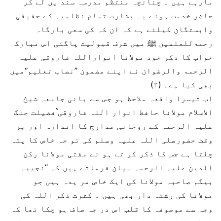
مارہے ہیں ۔ چنانچہ منتظم مدرسہ سند یں لے کر
حاضر خدمت ہوئے یہ بشارت تمام نظامیہ کے حقیقی
وابستگان کیلئے ہے کہ ان کہ کی سعی بارگاہ
رحمۃللعلمین ﷺ میں شرف قبولیت پاگئی اس مبارک
خواب کا ذکر خود مولانا انواراللہ فاروقی علیہ
الرحمۃ والرضوان نے اپنے مضمون ’’نصاب تعلیم‘‘میں
بھی کیا ہے۔ (۲)
اب تیسرا واقعہ ملاحظ ہو جس سے بانی جامعہ شیخ
الاسلام مولانا حافظ انوار اللہ فاروقی ؒفضیلت جنگ
علیہ الرحمہ کے روحانی مدارج کا اندازہ اور بر
وقت حضورصلی اللہ علیہ وسلم کی تو جہ خاص کا پتہ
چلتا ہے جس کا ذکر کر تے ہو ئے مفتی مولانا رکن
الدین علیہ الرحمہ بیان فرماتے ہیں کہ ’’نجیبہ
بیگم صاحبہ مولانا کی ایک خاص مر یدہ ہیں جو
مولانا کی رشتہ دار بھی ہیں ۔ کثرت ذکر اللہ کی
وجہ سے موصوفہ کا قلب اس در جہ صاف ہو چکا تھا کہ