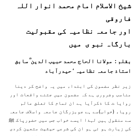
شیخ الاسلام امام محمد انوار اللہ
فاروقی
اور جامعہ نظامیہ کی مقبولیت
بارگاہ نبو ی میں
بقلم : مولانا الحاج محمد حبیب الدین ؒ سابق
استاذ جامعہ نظامیہ ‘ حیدرآباد
زیر نظر مضمون کی ابتداء میں یہ واضح کر دینا
مناسب وضروری ہے کہ مضمون میں جتنے واقعات اور
روایا ت کا ذکرآیا ہے ان تمام کا تعلق عالم
رویاء (خواب)سے ہے جوبزرگان جامعہ واسلاف جامعہ
سے منقول ہیں لہذا ایسے خواب جس میں حضورپاک ﷺ
کی زیارت ہو ئی ہو ان کی شرعی حیثیت متعین کردی