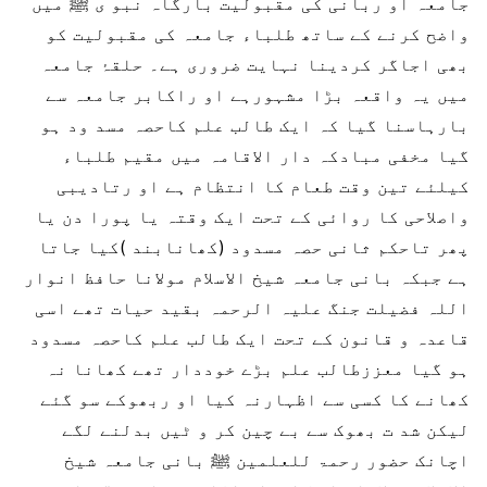
جامعہ او ربانی کی مقبولیت بارگاہ نبو ی ﷺ میں
واضح کرنے کے ساتھ طلباء جامعہ کی مقبولیت کو
بھی اجاگر کردینا نہایت ضروری ہے۔ حلقۂ جامعہ
میں یہ واقعہ بڑا مشہورہے او راکابر جامعہ سے
بارہاسنا گیا کہ ایک طالب علم کاحصہ مسد ود ہو
گیا مخفی مبادکہ دار الاقامہ میں مقیم طلباء
کیلئے تین وقت طعام کا انتظام ہے او رتادیبی
واصلاحی کا روائی کے تحت ایک وقتہ یا پورا دن یا
پھر تاحکم ثانی حصہ مسدود (کھانابند )کیا جاتا
ہے جبکہ بانی جامعہ شیخ الاسلام مولانا حافظ انوار
اللہ فضیلت جنگ علیہ الرحمہ بقید حیات تھے اسی
قاعدہ و قانون کے تحت ایک طالب علم کاحصہ مسدود
ہو گیا معززطالب علم بڑے خوددار تھے کھانا نہ
کھانے کا کسی سے اظہارنہ کیا او ربھوکے سو گئے
لیکن شد ت بھوک سے بے چین کر و ٹیں بدلنے لگے
اچانک حضور رحمۃ للعلمین ﷺ بانی جامعہ شیخ