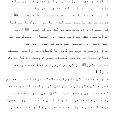
نمازپابندی سے پڑھتاہوں اور درسی کتابو ں کے
پڑھنے اور مطالعے کے بعد جو بھی وقت ملتا ہے سب
کا سب آقائے نامدار محمدمصطفی احمدمجتبیٰ ﷺ پر
درود شریف پڑھنے میں گذارتا ہو ں مولانا نے کہا
کہ یہی درو دوپاک کی بر کت ہے کہ حضورﷺ ابھی
خواب میں تشریف لائے تھے اور تمہاری بھوک سے بے
چین تھے او رمجھے حکم دیاکہ فوری مدرسہ
جاؤاورمیرے بچے کو کھا نا کھلاؤ۔یہ واقعہ یقینا
تمام طلبائے جامعہ کیلئے مسر ت وسعادت کا باعث
ہے کہ حضورﷺ ان کی ہر ضرورت و تکلیف سے واقف
ہیں(۸)۔
طلباء جامعہ کی مقبولیت ملاحظہ فرمانے کے بعد ان
حضرات کی مقبولیت کو واضح کر دیا جا ئے جو جامعہ
کے معاو نین وعطیہ دہند گان ہیں اور دامے درمے
ہر طر ح جامعہ کی مدد و تعاو ن فرماتے ہیں ۔ حضرت
مولانا مفتی خلیل احمد صاحب شیخ الجامعہ نے اپنے