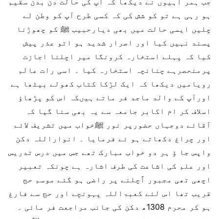
جب ہمر اہیوں نے دیکھا کہ آپ کی حالت دن بدن سقیم
ہو رہی ہے تو کو شش کی کہ کسی طرح آپ کو وطن لے
چلیں ایسی حالت میں بھی دیارحبیب ﷺ کو چھوڑنا
پسند نہیں کیا اور اصرار شدید ہو اتو عذر پیش
کیا کہ پہلے استخارہ کرونگا میر اچلنا اجازت
پرمنحصرہے چنانچہ استخارہ کیا ۔ اسی رات عالم
رویامیں دیکھا کہ ایک لڑکا کتاب کھولے بیٹھا ہے
اورآپ کے والد ماجد فر ماتے ہیںکہ اس کو پڑھاؤ
اسلاف کر ام اکابر جامعہ سے یہ بھی سنا گیا کہ
آقائے دوجہاں حضورپر نور ﷺخواب میں تشریف لائے
اور چراغ دکھاتے ہو ئے فرمایا ۔ انواراللہ دکن
واپس جا ؤ ہر دو خواب مبارک تھے جس میں درس تدریس
اور علم کی اشاعت کی طرف اشارہ ہے چونکہ تعبیر
اچھی تھی مجبور اًچلنے پر راضی ہو گئے موسم حج
قریب تھا اس لئے کعبۃاللہ پہونچے اور حج سے فارغ
ہو کر محرم 1308ھ دکن کی جانب مراجعت فر مائی ۔