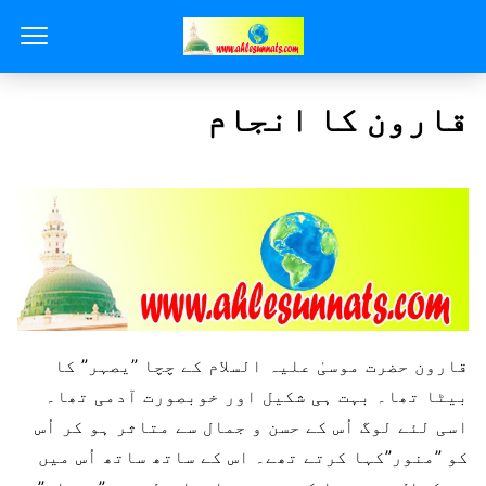
قارون کا انجام
قارون حضرت موسیٰ علیہ السلام کے چچا ”یصہر” کا
بیٹا تھا۔ بہت ہی شکیل اور خوبصورت آدمی تھا۔
اسی لئے لوگ اُس کے حسن و جمال سے متاثر ہو کر اُس
کو ”منور”کہا کرتے تھے۔ اس کے ساتھ ساتھ اُس میں