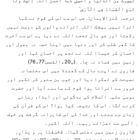
نَصِیۡبَکَ مِنَ الدُّنْیَا وَ اَحْسِنۡ کَمَاۤ اَحْسَنَ اللہُ اِلَیۡکَ وَلَا
تَبْغِ الْفَسَادَ فِی الْاَرْضِ ؕ
ترجمہ کنزالایمان:۔جب اس سے اس کی قوم نے کہا
اترا نہیں بیشک اللہ اترانے والوں کو دوست نہیں
رکھتا اور جو مال تجھے اللہ نے دیا ہے اس سے آخرت
کا گھر طلب کر اور دنیا میں اپنا حصہ نہ بھول اور
احسان کر جیساا للہ نے تجھ پر احسان کیا اور
زمین میں فساد نہ چاہ۔(پ20،القصص:76،77)
قارون نے اپنے مال کے گھمنڈ میں اس مخلصانہ
نصیحت کو ٹھکرا دیا اور خوب بن سنور کر تکبر اور
غرور سے اتراتا ہوا قوم کے سامنے آیا اور حضرت
موسیٰ علیہ السلام کی بدگوئی اور ایذاء رسانی
کرنے لگا۔ اس کا نتیجہ کیا ہوا؟ اس کو قرآن کی
زبان سے سنئے اور خدا کی اس قاہرانہ گرفت پر خوف
ِ الٰہی سے تھرّاتے رہیے۔ اللہ اکبر۔
قارون زمین میں دھنس گیا:۔ فَخَسَفْنَا بِہٖ وَ بِدَارِہِ