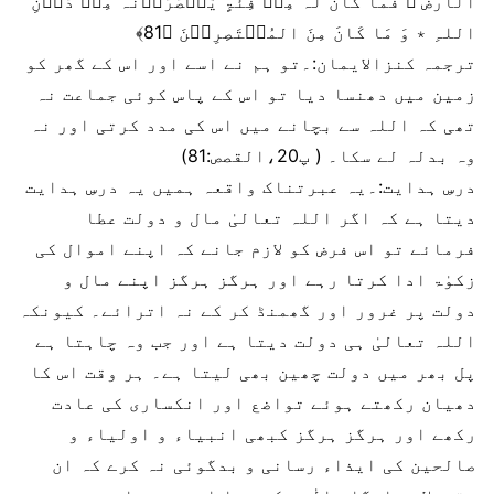
الْاَرْضَ ۟ فَمَا کَانَ لَہٗ مِنۡ فِئَۃٍ یَّنۡصُرُوۡنَہٗ مِنۡ دُوۡنِ
اللہِ ٭ وَ مَا کَانَ مِنَ المُنۡتَصِرِیۡنَ ﴿81﴾
ترجمہ کنزالایمان:۔تو ہم نے اسے اور اس کے گھر کو
زمین میں دھنسا دیا تو اس کے پاس کوئی جماعت نہ
تھی کہ اللہ سے بچانے میں اس کی مدد کرتی اور نہ
وہ بدلہ لے سکا۔ ( پ20،القصص:81)
درسِ ہدایت:۔یہ عبرتناک واقعہ ہمیں یہ درسِ ہدایت
دیتا ہے کہ اگر اللہ تعالیٰ مال و دولت عطا
فرمائے تو اس فرض کو لازم جانے کہ اپنے اموال کی
زکوٰۃ ادا کرتا رہے اور ہرگز ہرگز اپنے مال و
دولت پر غرور اور گھمنڈ کر کے نہ اترائے۔ کیونکہ
اللہ تعالیٰ ہی دولت دیتا ہے اور جب وہ چاہتا ہے
پل بھر میں دولت چھین بھی لیتا ہے۔ ہر وقت اس کا
دھیان رکھتے ہوئے تواضع اور انکساری کی عادت
رکھے اور ہرگز ہرگز کبھی انبیاء و اولیاء و
صالحین کی ایذاء رسانی و بدگوئی نہ کرے کہ ان