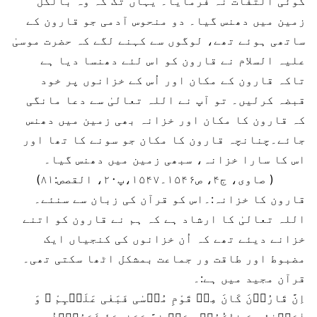
کوئی التفات نہ فرمایا۔ یہاں تک کہ وہ بالکل
زمین میں دھنس گیا۔ دو منحوس آدمی جو قارون کے
ساتھی ہوئے تھے، لوگوں سے کہنے لگے کہ حضرت موسیٰ
علیہ السلام نے قارون کو اس لئے دھنسا دیا ہے
تاکہ قارون کے مکان اور اُس کے خزانوں پر خود
قبضہ کرلیں۔ تو آپ نے اللہ تعالیٰ سے دعا مانگی
کہ قارون کا مکان اور خزانہ بھی زمین میں دھنس
جائے۔چنانچہ قارون کا مکان جو سونے کا تھا اور
اس کا سارا خزانہ، سبھی زمین میں دھنس گیا۔
( صاوی، ج۴، ص۱۵۴۶۔۱۵۴۷،پ۲۰، القصص:۸۱)
قارون کا خزانہ:۔اس کو قرآن کی زبان سے سنئے۔
اللہ تعالیٰ کا ارشاد ہے کہ ہم نے قارون کو اتنے
خزانے دیئے تھے کہ اُن خزانوں کی کنجیاں ایک
مضبوط اور طاقت ور جماعت بمشکل اٹھا سکتی تھی۔
قرآن مجید میں ہے:۔
اِنَّ قَارُوۡنَ کَانَ مِنۡ قَوْمِ مُوۡسٰی فَبَغٰی عَلَیۡہِمْ ۪ وَ