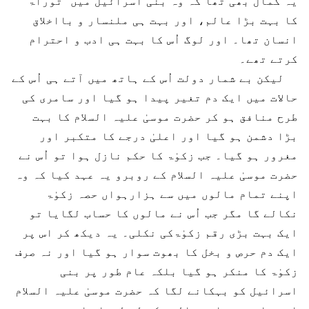
یہ کمال بھی تھا کہ وہ بنی اسرائیل میں ”توراۃ”
کا بہت بڑا عالم، اور بہت ہی ملنسار و بااخلاق
انسان تھا۔ اور لوگ اُس کا بہت ہی ادب و احترام
کرتے تھے۔
لیکن بے شمار دولت اُس کے ہاتھ میں آتے ہی اُس کے
حالات میں ایک دم تغیر پیدا ہو گیا اور سامری کی
طرح منافق ہو کر حضرت موسیٰ علیہ السلام کا بہت
بڑا دشمن ہو گیا اور اعلیٰ درجے کا متکبر اور
مغرور ہو گیا۔ جب زکوٰۃ کا حکم نازل ہوا تو اُس نے
حضرت موسیٰ علیہ السلام کے روبرو یہ عہد کیا کہ وہ
اپنے تمام مالوں میں سے ہزارہواں حصہ زکوٰۃ
نکالے گا مگر جب اُس نے مالوں کا حساب لگایا تو
ایک بہت بڑی رقم زکوٰۃکی نکلی۔ یہ دیکھ کر اس پر
ایک دم حرص و بخل کا بھوت سوار ہو گیا اور نہ صرف
زکوٰۃ کا منکر ہو گیا بلکہ عام طور پر بنی
اسرائیل کو بہکانے لگا کہ حضرت موسیٰ علیہ السلام