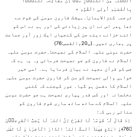
اٰتَیۡنٰہُ مِنَ الْکُنُوۡزِ مَاۤ اِنَّ مَفَاتِحَہٗ لَتَنُوۡٓاُ
بِالْعُصْبَۃِ اُولِی الْقُوَّۃِ ٭
ترجمہ کنزالایمان:۔بیشک قارون موسیٰ کی قوم سے
تھا پھر اس نے ان پر زیادتی کی اور ہم نے اس کو
اتنے خزانے دیئے جن کی کنجیاں ایک زور آور جماعت
پر بھاری تھیں۔(پ20،القصص:76)
حضرت موسٰی علیہ السلام کی نصیحت:۔حضرت موسیٰ علیہ
السلام نے قارون کو جو نصیحت فرمائی وہ یہ ہے کہ
جس کو قرآن مجید نے بیان فرمایا ہے۔ اسی خیر
خواہی والی نصیحت کو سن کر قارون حضرت موسیٰ علیہ
السلام کا دشمن ہو گیا۔ غور کیجئے کہ کتنی
مخلصانہ اور کس قدر پیاری نصیحت ہے جو حضرت موسیٰ
علیہ السلام کے ساتھ ساتھ ساری قوم قارون کو
سناتی رہی کہ:
اِذْ قَالَ لَہٗ قَوْمُہٗ لَا تَفْرَحْ اِنَّ اللہَ لَا یُحِبُّ الْفَرِحِیۡنَ
﴿76﴾وَ ابْتَغِ فِیۡمَاۤ اٰتٰىکَ اللہُ الدَّارَ الْاٰخِرَۃَ وَ لَا تَنۡسَ