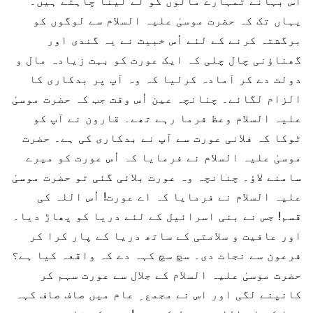
اس بہانے تمہارے مالوں کو لے لینا چاہتے ہیں۔
یہاں تک کہ حضرت موسیٰ علیہ السلام سے لوگوں کو
برگشتہ کرنے کے لئے اُس خبیث نے یہ گندی اور
گھناؤنی چال چلی کہ ایک عورت کو بہت زیادہ مال و
دولت دے کر آمادہ کرلیا کہ وہ آپ پر بدکاری کا
الزام لگائے۔ چنانچہ عین اُس وقت جب کہ حضرت موسیٰ
علیہ السلام وعظ فرما رہے تھے۔ قارون نے آپ کو
ٹوکا کہ فلانی عورت سے آپ نے بدکاری کی ہے۔ حضرت
موسیٰ علیہ السلام نے فرمایا کہ اُس عورت کو میرے
سامنے لاؤ۔ چنانچہ وہ عورت بلائی گئی تو حضرت موسیٰ
علیہ السلام نے فرمایا کہ اے عورت! اُس اللہ کی
قسم! جس نے بنی اسرائیل کے لئے دریا کو پھاڑ دیا۔
اور عافیت و سلامتی کے ساتھ دریا کے پار کرا کر
فرعون سے نجات دی۔ سچ سچ کہہ دے کہ واقعہ کیا ہے؟
حضرت موسیٰ علیہ السلام کے جلال سے عورت سہم کر
کانپنے لگی اور اس نے مجمع ِ عام میں صاف صاف کہہ