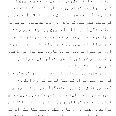
دیا کہ اے اللہ عزوجل کے نبی! مجھ کو قارون نے
کثیر دولت دے کر آپ پر بہتان لگانے کے لئے آمادہ
کیا ہے۔ اُس وقت حضرت موسیٰ علیہ السلام آبدیدہ ہو
کر سجدہ شکر میں گرپڑے اور بحالتِ سجدہ آپ نے یہ
دعا مانگی کہ یا اللہ! قارون پر اپنا قہر و غضب
نازل فرما دے۔ پھر آپ نے مجمع سے فرمایا کہ جو
قارون کا ساتھی ہو وہ قارون کے ساتھ ٹھہرا رہے
اور جو میرا ساتھی ہو وہ قارون سے جدا ہو جائے۔
چنانچہ دو خبیثوں کے سوا تمام بنی اسرائیل
قارون سے الگ ہوگئے۔
پھر حضرت موسیٰ علیہ السلام نے زمین کو حکم دیا
کہ اے زمین!تو اس کو پکڑ لے تو قارون ایک دم
گھٹنوں تک زمین میں دھنس گیا پھر آپ نے دوبارہ
زمین سے یہی فرمایا تو وہ کمر تک زمین میں دھنس
گیا۔ یہ دیکھ کر قارون رونے اور بلبلانے لگا اور
قرابت و رشتہ داری کا واسطہ دینے لگا مگر آپ نے