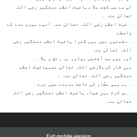
آپ سے سب کچھ ملا ،ياغوث اعظم دستگیر رضی اللہ
تعالیٰ عنہ
۔
۔
غوث اعظم رضی اللہ تعالیٰ عنہ آئیے میری مدد کے
واسطے
۔
دشمنوں میں ہوں گِھرا ياغوث اعظم دستگیر رضی
اللہ تعالیٰ عنہ
دُور ہوں سب آفتیں ہودُور ہر رنج و بلا
۔
بہرِ شاہِ کربلارضی اللہ تعالیٰ عنہياغوث اعظم
دستگیر رضی اللہ تعالیٰ عنہ
۔
۔
ہے یہی عطّار کی حاجت مدینے میں مرے
۔
ہو کرم بہرِ ضیاء ياغوث اعظم دستگیر رضی اللہ
تعالیٰ عنہ
Exit mobile version