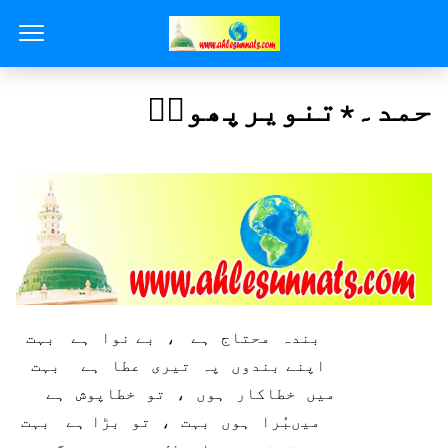
حمد۔٭تنویرپھولؔ
بندہ محتاج ہے ، بے نوا ہے بہت
اپنے بندوں پہ تیری عطا ہے بہت
میں خطاکار ہوں ، تو خطاپوش ہے
میںبُرا ہوں بہت ، تو بڑا ہے بہت