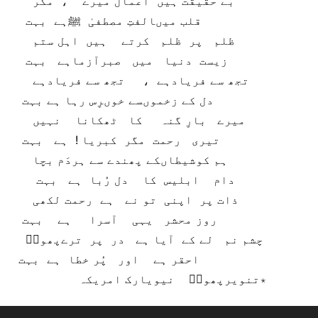
بے حقیقت ہیں اعمال میرے ، مگر
قلب میںالفتِ مصطفیٰ ﷺہے بہت
ظلم پر ظلم کرتے ہیں اہل ستم
زیست دنیا میں صبرآزماہے بہت
تجھ سے فریادہے ، تجھ سے فریادہے
دل کے زخموںسے خوںرِس رہا ہے بہت
میرے بارِ گنہ کا ٹھکانا نہیں
تیری رحمت مگر کبریا ! ہے بہت
ہم کوشیطاںکے پھندے سے ہردَم بچا
دام ابلیس کا دل رُبا ہے بہت
ذات پر اپنی تو نے ہے رحمت لکھی
روز محشر یہی آسرا ہے بہت
چشم نم لے کے آیا ہے در پر ترےپھولؔ
احقر ہے اور پُر خطا ہے بہت
٭تنویرپھولؔ نیویارک امریکہ