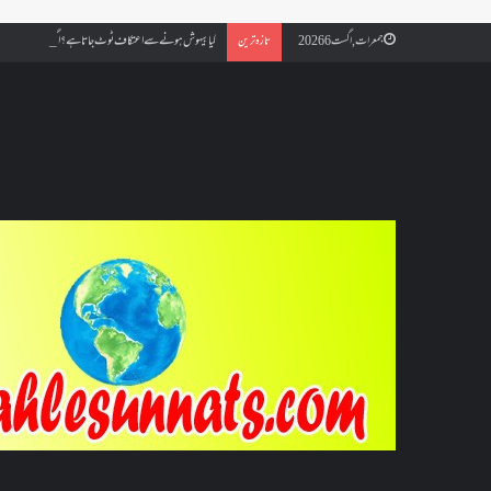
کیا بیہوش ہونے سے اعتکاف ٹوٹ جاتا ہے؟ اگر معتکف کو احتلام ہو
جمعرات, اگست 6 2026
تازہ ترین