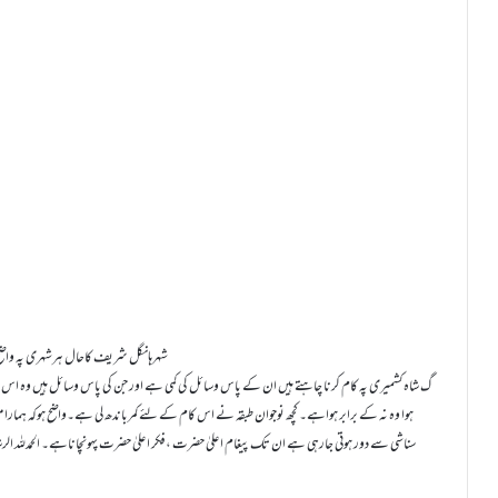
شہرہانگل شریف کاحال ہرشہری پہ واضح 
گ شاہ کشمیری پہ کام کرنا چاہتے ہیں ان کے پاس وسائل کی کمی ہے اور جن کی پاس وسائل ہیں وہ اس ط
ہوا وہ نہ کے برابر ہواہے۔ کچھ نوجوان طبقہ نے اس کام کے لئے کمرباندھ لی ہے۔واضح ہوکہ ہمارا م
سناشی سے دور ہوتی جارہی ہے ان تک پیغام اعلیٰ حضرت ،فکر اعلیٰ حضرت پہونچاناہے۔ الحمدللہ الر