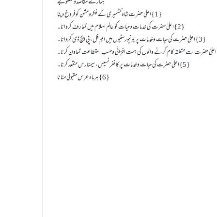
ہمارے مقاصدومنصوبے
{1}اعلیٰ حضرت شاہ کشمیری کے فکرومشن کوفروغ دینا
{2}اعلیٰ حضرت کی خدمات وحیات کو عالم اسلام میں تعارف کروانا۔
{3}اعلیٰ حضرت کی حیات وخدمات پر یونیورسٹیوں میں ایم فل، پی ایچ ڈی کروانا۔
{5}اعلیٰ حضرت کی حیات وخدمات پر کانفرنسیس، سیمنارس منقعد کرنا۔
{6}ہرماہ عرس مقبولی منانا