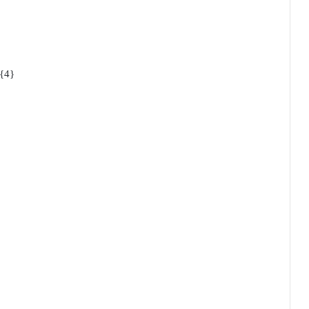
{4}اعلیٰ حضرت سے متعلقہ کام کرنے والوں کی ہمت افزائی وحسب استطاعت تعاون کرنا۔