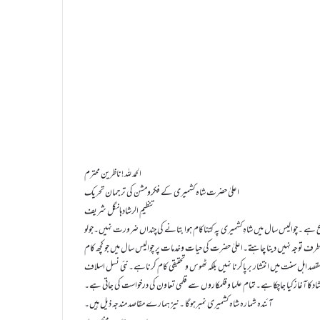
الحمد للہ !ناظرین محترم
اعلیٰ حضرت شاہ کشمیری کے فکرومشن کی ترجمان تحریک
تنظیمِ الرشادہانگل شریف
ہے ۔چوالیس سال میں شاہِ کشمیری پہ کتناکام ہوا بتانے کی چنداں ضرورت نہیں۔جولو
رف توجہ نہیں دینا چاہتے۔اعلیٰ حضرت کی حیات وخدمات پر چوالیس سال میں جو کچھ کام
قصد اہل سنت میں انتشار برپاکرنا نہیں بلکہ ٹھوس وتحقیقی کام کرناہے۔نئی نسل اسلاف
شادکاآغازکیا جاچکاہے۔تمام علما وقلمکاروں سے قلمی تعاون کی درخواست کی جاتی ہے۔
آئندہ شمارہ شاہ کشمیری نمبرہوگا ۔نیز ہمارے مقاصد مندجہ ذیل ہیں۔