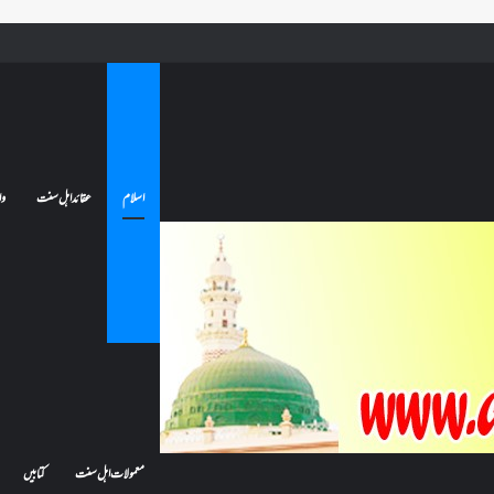
 جائے تو کیا اس کا اعتکاف ٹوٹ جائے گا؟فنائے مسجد کسے کہتے ہیں ، اور کیا معتکف فنائے مسجد میں جا سکتا ہے؟
اسلام
عقائد اہل سنت
وا
معمولات اہل سنت
کتابیں