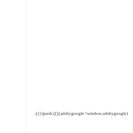
(adsbygoogle = window.adsbygoogle || []).push({});