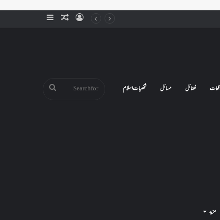
Sidebar
Random
Log
Article
In
Search
قعات
فضائل
مسائل
شخصیات اسلام
for
مزید