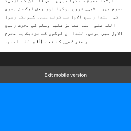
ابتدا محرم سے کرتے ہیں۔ اس لئے ان کے نزدیک
محرم میں ۷ھ؁ شروع ہوگیا اور بعض لوگ سن ہجری
کی ابتدا ربیع الاول سے کرتے ہیں۔ کیونکہ رسول
اللہ صلی اللہ تعالیٰ علیہ وسلم کی ہجرت ربیع
الاول میں ہوئی۔ لہٰذا ان لوگوں کے نزدیک یہ محرم
و صفر ۶ھ؁ کے تھے۔(1) واللہ اعلم۔
Exit mobile version