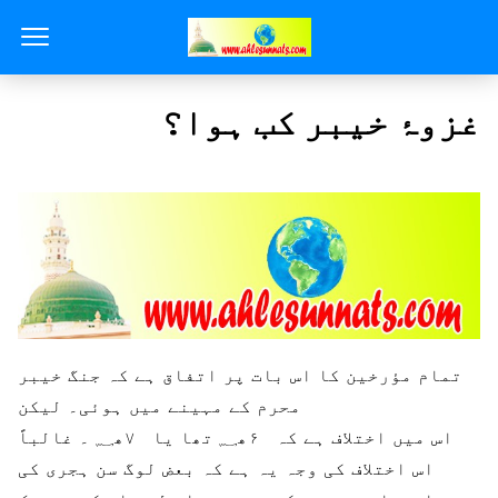
غزوۂ خیبر کب ہوا؟
تمام مؤرخین کا اس بات پر اتفاق ہے کہ جنگ خیبر
محرم کے مہینے میں ہوئی۔ لیکن
اس میں اختلاف ہے کہ ۶ھ؁ تھا یا ۷ھ؁ ۔ غالباً
اس اختلاف کی وجہ یہ ہے کہ بعض لوگ سن ہجری کی