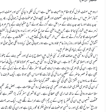
اردو میں صنفِ غزل کو جو مقام واہمیت حاصل ہے اس کی نظیر دنیا کی کسی اور صنفِ ادب م
آغاز سفر میں اس نے جمالیات‘تصوف اور فلسفہ جیسے ادق موضوعات کی ترجمانی کی۔پھر
‘جدیدیت اور ما بعد جدیدیت کے مراحل سے گزرتے ہوئے آج مقبولیت کے بامِ عرو
زمرے میں شمار کیا جاتا ہے جس میں ماضی کے صالح عناصر اور زندہ روایات کی بازگشت 
خصوصیات کا تذکرہ کرتے ہوئے شمس الرحمٰن فاروقی کہتے ہیں:۔’’حقیقت یہ ہے کہ درشت
تشویش‘تردد کی فضا اور روزبروز عام محاوروں سے دور ہوجاتی ہوئی‘زیادہ داخلی ہوتی ہوئی او
نئی شاعری کے بنیادی علائم ہیں۔‘‘
اس قول کی روشنی میں صاف ظاہر کہ نئی غزل میں اصلاح پسندی اور تعمیریت کے پہلو زیا
تعمیری اور اصلاحی نظر آتا ہے۔ان حقائق کی روشنی میں جب ہم مولانا غلام ربانی فداؔصا
پڑتا ہے۔ان کی شاعری روایت سے درایت تک کا سفر طے کرتے ہوئے زندگی کے تپتے ہ
بھی ہے تو عصرِ حاضر کے سنگین مسائل کی تمازت کا احساس بھی ہوتا ہے۔ایک طرف ما
کے فاسد مادوں پر نشتر زنی بھی کی گئی ہے۔مختصرکہا جاسکتا ہے
سلاست وروانی کے ساتھ تہداری بھی عطا کی ہے۔
ان کا شعری سفر گو کہ بڑا مختصر ہے 
مختلف شعبوں میں ان کی ظفر یابیوں کے پرچم ابھی سے لہرانے لگے ہیں۔ایک ہمہ جہت 
تاریخ‘سوانح نگاری اور سائنسی موضوعات کو اپنی فکر کا محور بنایا ہے اور ان کی نگارشات 