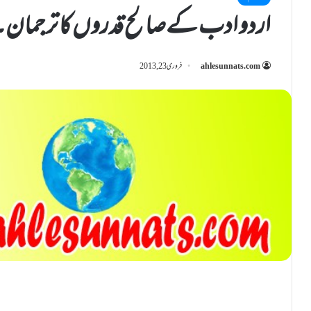
اردو ادب کےصالح قدروں کا ترجمان۔غلا
ahlesunnats.com
فروری 23, 2013