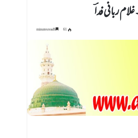
م ربانی فداؔ
61