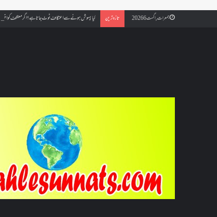
کیا بیہوش ہونے سے اعتکاف ٹوٹ جاتا ہے؟ اگر معتکف کو احتلام ہو
جمعرات, اگست 6 2026
تازہ ترین