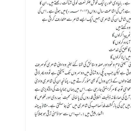
 ہے۔بنیادی طور پر ایک خوش فکر نعت گو کی شناکت رکھتے ہیں۔ان کا
نعتیہ مجموعہ’’گلزارِ نعت‘‘اہلِ ادب سے خراج حاصل کرچکا ہے۔’’شہرِ آرزو‘‘غزلیہ مجموعہ ہے جس کی اشاعت سالِ رواں (۲۰۱۲ ؁ء) میں ہوئی ہے۔اس کی
 میں شامل ان کی شاعری ہمیں ایک ایسے شاعر سے متعارف کراتی ہے
و پیدا کرلوں گا
مادہ کرلوں گا
گا خلق کی خدمت
یں اپنا کرلوں گا
عنی نام ونمود اور صلہ وستائش کی تمنا کئے بغیر وہ اپنی شاعری کو صرف
تی ہے لیکن جب یہ پکی روشنائی میں دوسروں تک پہنچتی ہے تو وہ پھر ذاتی
نے والوں کے ذہن ودل کو بھی منور کرتے ہیں۔ چنانچہ ان کی شاعری وادیٔ
امی توجہ کا مرکز بنتی جارہی ہے۔اس میں جہاں جمالیات کی دلآویزی ہے
کی صارفانہ ذہنیت‘اخلاقی قدروں کی پائمالی ‘محبت ‘ہمدردی اور خلوص کا
ں جن کی بازگشت فداؔ صاحب کی شاعری میں سنی جا سکتی ہے۔مثالاً یہ چند
اشعار پیش ہیں:۔
اب اس سے سوا ذہنی ترقی ہو بھلا کیا