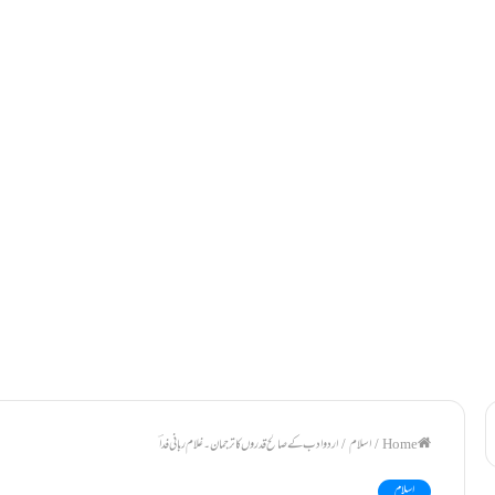
/
اسلام
/
اردو ادب کےصالح قدروں کا ترجمان۔غلام ربانی فداؔ
اسلام