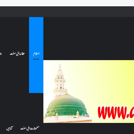
 جائے تو کیا اس کا اعتکاف ٹوٹ جائے گا؟فنائے مسجد کسے کہتے ہیں ، اور کیا معتکف فنائے مسجد میں جا سکتا ہے؟
اسلام
عقائد اہل سنت
وا
معمولات اہل سنت
کتابیں