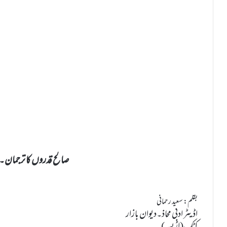
صالح قدروں کا ترجمان۔غلا
بقلم: سعید رحمانی
اڈیٹر ادبی محاذ۔دیوان بازار
کٹک(اڑیسہ)