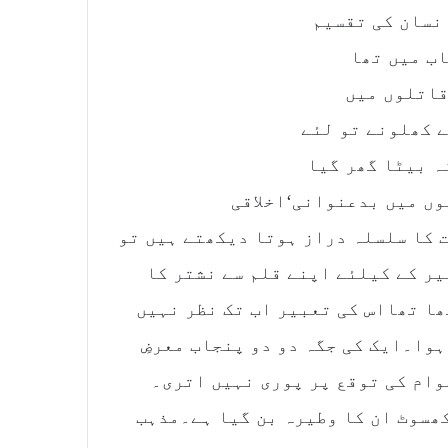
نسان کی تقسیم
ب میں تھا
قاتلوں میں
 کھلونے تو لئے
ہ بیٹا گھر گیا
وں میں بدعنوانی‘اخلاقی
 کا سلسلہ دراز ہوتا دیکھتے ہیں تو
ر کے کیلئے اپنے قلم سے نشتر کا
ھا تھااس کی تعبیر اب تک نظر نہیں
وا۔ایک کی جگہ دو دو پنجاب معرضِ
ام کی توقع پر پوری نہیں اتری۔
کھسوٹ ان کا وطیرہ بن گیا ہے۔مذہب