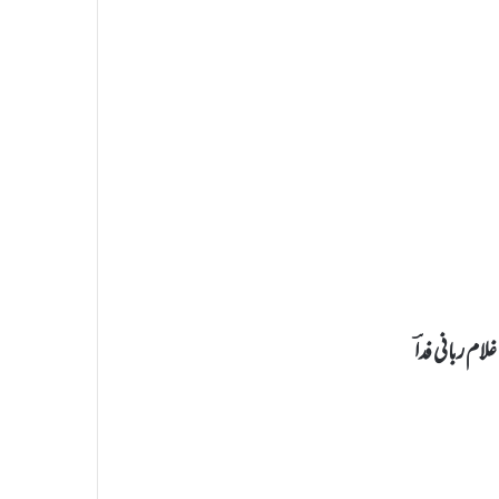
م ربانی فداؔ