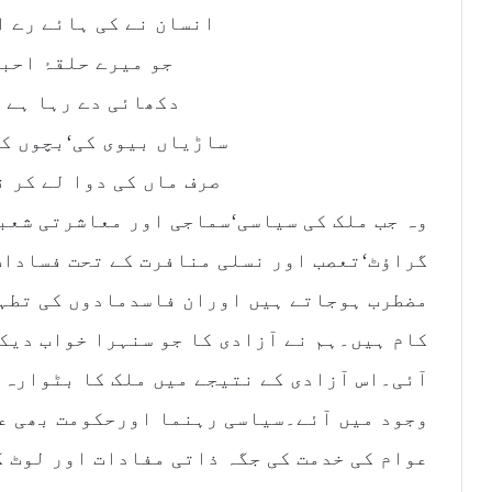
انسان نے کی ہائے رے ا
جو میرے حلقۂ احبا
دکھائی دے رہا ہے 
ساڑیاں بیوی کی‘بچوں کے
صرف ماں کی دوا لے کر ن
وہ جب ملک کی سیاسی‘سماجی اور معاشرتی شعب
گراؤٹ‘تعصب اور نسلی منافرت کے تحت فسادات
مضطرب ہوجاتے ہیں اوران فاسدمادوں کی تطہی
کام ہیں۔ہم نے آزادی کا جو سنہرا خواب دیک
آئی۔اس آزادی کے نتیجے میں ملک کا بٹوارہ ہ
وجود میں آئے۔سیاسی رہنما اورحکومت بھی عو
عوام کی خدمت کی جگہ ذاتی مفادات اور لوٹ 