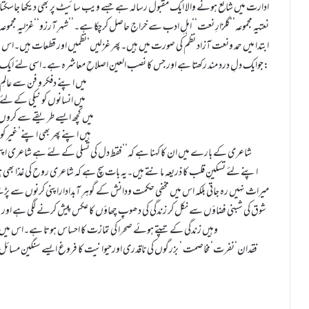
ادارت میں شائع ہونے والا ایک مقبول رسالہ ہے جسے ویب سائیٹ پر بھی دیکھا جاسکتا
ابتدا میں حمد ونعت آزاد نظم کی صورت میں ہیں۔پھر غزلیں‘نظمیں اور قطعات ہیں۔اس
جوایک دلِ درد مند رکھتا ہے اور جس کا نصب العین اصلاحِ معاشرہ ہے۔اسی لئے ایک وہ کہتے ہیں:
میں اپنے دفکر و فن سے عالمِ ن
میں انسانوں کو نیکی کے لئے آ
میں کچھ ایسے طریقے سے کروں 
ہیں اپنے پھر بھی اپنے‘غیر کو م
شاعری کے بارے میں ان کا کہنا ہے کہ’’فقط دل کی تسلی کے لئے ہے شاعری اپنی‘‘ی
اپنے لئے تسکینِ قلب کا ذریعہ مانتے ہیں۔یہ بات سچ ہے کہ شاعری روح کی غذا بھی ہو
میراث نہیں رہ جاتی بلکہ اس میں مخفی حکمت ودانش کے گوہرِ آبداداراپنی کرنوں سے پڑھ
شوق کی شبنی فضاؤں سے نکل کر زندگی کی دھوپ چھاؤں کا عکس پیش کرنے لگی ہے اور عو
وہیں زندگی کے تپتے ہوئے صحرا کی تمازت کا احساس ہوتا ہے۔اس میں آج 
فقدان‘نفرت‘مخاصمت ‘ بزرگوں کی ناقدری اورحیوانیت کا فروغ ایسے سنگین مسائل ہی