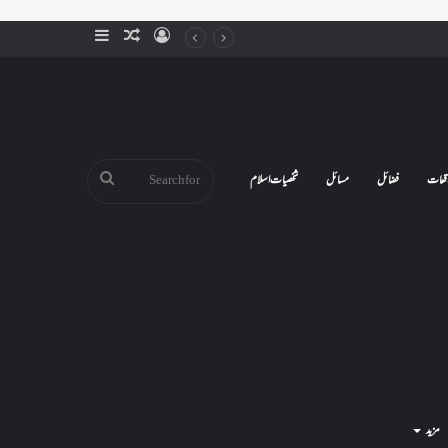
Sidebar
Random
Log
Article
In
Search
قعات
فضائل
مسائل
شخصیات اسلام
for
مزید