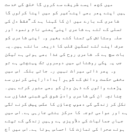
میں کچھ ایسے طریقے سے کروں گا خلق کی خدمت
ہیں اپنے پھر بھی اپنے‘غیر کو میں اپنا کرلوں گا
شاعری کے بارے میں ان کا کہنا ہے کہ’’فقط دل کی
تسلی کے لئے ہے شاعری اپنی‘‘یعنی نام ونمود اور
صلہ وستائش کی تمنا کئے بغیر وہ اپنی شاعری کو
صرف اپنے لئے تسکینِ قلب کا ذریعہ مانتے ہیں۔یہ
بات سچ ہے کہ شاعری روح کی غذا بھی ہوتی ہے لیکن
جب یہ پکی روشنائی میں دوسروں تک پہنچتی ہے تو
وہ پھر ذاتی میراث نہیں رہ جاتی بلکہ اس میں
مخفی حکمت ودانش کے گوہرِ آبداداراپنی کرنوں سے
پڑھنے والوں کے ذہن ودل کو بھی منور کرتے ہیں۔
چنانچہ ان کی شاعری وادیٔ شوق کی شبنی فضاؤں سے
نکل کر زندگی کی دھوپ چھاؤں کا عکس پیش کرنے لگی
ہے اور عوامی توجہ کا مرکز بنتی جارہی ہے۔اس میں
جہاں جمالیات کی دلآویزی ہے وہیں زندگی کے تپتے
ہوئے صحرا کی تمازت کا احساس ہوتا ہے۔اس میں آج