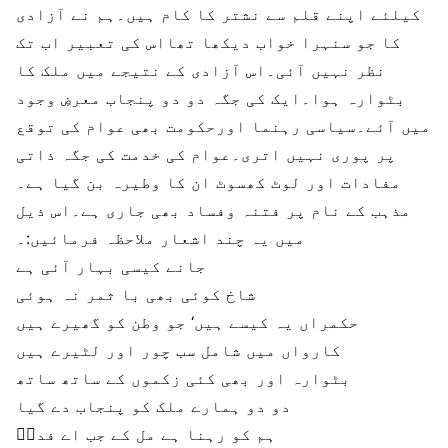
کیلئے اپنے قلم سے نشتر کا کام ہیں۔ہم نے آزادی
کا جو سنہرا خواب دیکھا تھااس کی تعبیر اب تک
نظر نہیں آئی۔اس آزادی کے نتیجے میں ملک کا
بٹوارہ ہوا۔ایک کی جگہ دو دو پنجاب معرضِ وجود
میں آئے۔سیاسی رہنما اورحکومت بھی عوام کی توقع
پر پوری نہیں اتری۔عوام کی خدمت کی جگہ ذاتی
مفادات اور لوٹ کھسوٹ ان کا وطیرہ بن گیا ہے۔
مذہب کے نام پر فتنہ وفساد بھی جاری ہے۔اس ذیل
میں یہ چند اشعار ملاحظہ فرمائیں:۔
جانے کیسی بہار آئی ہے
شاخ کوئی بھی با ثمر نہ ہوئی
حکمراں یہ کیسے ہیں‘ جو وطن کو گھیرے ہیں
کارواں میں شامل سب چور اور لٹیرے ہیں
بٹوارہ اور بھی کئی زکموں کے ساتھ ساتھ
دو دو ہمارے ملک کو پنجاب دے گیا
ہم کو رہنا ہے مل کے جب اے فداؔ