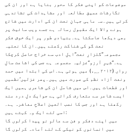
موضوعات کو اپنی فکر کا محور بنایا ہے اور ان کی
نگارشات عمیق مطالعہ اور مشاہدات کی نشاندہی
کرتی ہیں۔سہ ماہی جہانِ نعت ان کی ادارت میں شائع
ہونے والا ایک مقبول رسالہ ہے جسے ویب سائیٹ پر
بھی دیکھا جاسکتا ہے۔بنیادی طور پر ایک خوش فکر
نعت گو کی شناکت رکھتے ہیں۔ان کا نعتیہ
مجموعہ’’گلزارِ نعت‘‘اہلِ ادب سے خراج حاصل کرچکا
ہے۔’’شہرِ آرزو‘‘غزلیہ مجموعہ ہے جس کی اشاعت سالِ
رواں (۲۰۱۲ ؁ء) میں ہوئی ہے۔اس کی ابتدا میں حمد
ونعت آزاد نظم کی صورت میں ہیں۔پھر غزلیں‘نظمیں
اور قطعات ہیں۔اس میں شامل ان کی شاعری ہمیں ایک
ایسے شاعر سے متعارف کراتی ہے جوایک دلِ درد مند
رکھتا ہے اور جس کا نصب العین اصلاحِ معاشرہ ہے۔
اسی لئے ایک وہ کہتے ہیں:
میں اپنے دفکر و فن سے عالمِ نو پیدا کرلوں گا
میں انسانوں کو نیکی کے لئے آمادہ کرلوں گا