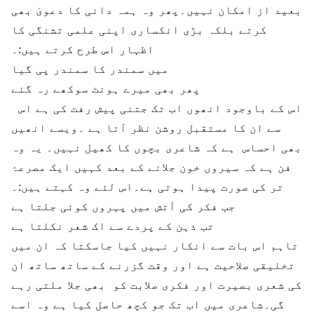
بعید از امکان نہیں۔پھر وہ ہمہ دانی کا دعویٰ بھی
کرتے بلکہ بڑی انکساری اپنی علمی تشنگی کا
اظہار اس طرح کرتے ہیں:۔
میں سمندر کا سمندر پی گیا
پھر بھی میرے ہونٹ سوکھے رہ گئے
اس کے باوجود انھوں اب تک جتنی پیش رفت کی ہے اس
سے ان کا مستقبل روشن نظر آتا ہے ۔ویسے انھیں
بھی احساس ہے کہ شاعری بچوں کا کھیل نہیں۔ یہ وہ
فن ہے کہ سیروں خون جلانے کے بعد کہیں ایک مصرعۂ
تر کی صورت پیدا ہوتی ہے۔اس لئے وہ کہتے ہیں:۔
جب فکر کی آتش میں پہروں کوئی جلتا ہے
تب ذہن کے پردے سے اک شعر نکلتا ہے
تاہم اس بات سے انکار نہیں کیا جاسکتا کہ ان میں
تخلیقی صلاحیت ہے اور وقت گزرنے کے ساتھ ساتھ ان
کی شعری بصیرت اور فکری صلابت کو بھی جلا ملتی رہے
گی۔شاعری میں اب تک جو کچھ حاصل کیا ہے وہ اسے