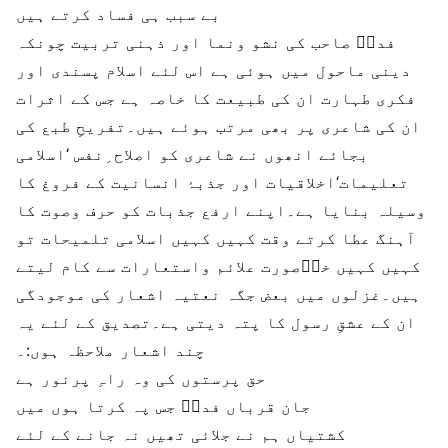
بے سبب ہی فساد کرتے ہیں
فداؔ صاحب کی نشو ونما اور ذہنی تربیت چونکہ
دینی ماحول میں ہوئی ہے اس لئے اسلام پسندی اور
فکری طہارت ان کی طبیعت کا خاصہ ہے جس کے اثرات
ان کی شاعری پر بھی مرتب ہوئے ہیں۔تفریحِ طبع کی
بجائے انھوں نے شاعری کو اصلاح ِنفس ‘اسلامی
تعلیمات‘اخلاقیات اور جذبۂ انسانیت کے فروغ کا
وسیلہ بنایا ہے۔اپنے ارفع جذبات کو حرف وصوت کا
آہنگ عطا کرتے وقت کہیں کہیں اسلامی تلمیحات تو
کہیں کہیں خوؓصورت علائم واستعارات سے کام لیتے
ہیں۔غزلوں میں بعض جگہ نعتیہ اشعار کی موجودگی
ان کے عشقِ رسول کا پتہ دیتی ہے۔تصدیق کے لئے یہ
چند اشعار ملاحظہ ہوں:۔
حق پرستوں کی وہ راہِ پرنور ہے
جان قرباں فداؔ جس پہ کرتا ہوں میں
کشتیاں ہم نے جلائی تھیں نہ جانے کے لئے