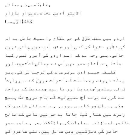
بقلم: سعید رحمانی
اڈیٹر ادبی محاذ۔دیوان بازار
کٹک(اڑیسہ)
اردو میں صنفِ غزل کو جو مقام واہمیت حاصل ہے اس
کی نظیر دنیا کی کسی اور صنفِ ادب میں پائی نہیں
جاتی۔یہی وجہ ہے کہ اسے اردو کی آبرو تصور کیا
جاتا ہے۔آغاز سفر میں اس نے جمالیات‘تصوف اور
فلسفہ جیسے ادق موضوعات کی ترجمانی کی۔پھر
بدلتے ہوئے رجحانات کے اثرات قبول کئے۔ روایت‘
ترقی پسندی ‘جدیدیت اور ما بعد جدیدیت کے مراحل
سے گزرتے ہوئے آج مقبولیت کے بامِ عروج تک پہنچ
چکی ہے۔آج جو شاعری ہورہی ہے اسے نئی شاعری کے
زمرے میں شمار کیا جاتا ہے جس میں ماضی کے صالح
عناصر اور زندہ روایات کی بازگشت بھی ہے اور عصرِ
حاضر کی دھڑکنیں بھی شامل ہیں۔نئی شاعری کی