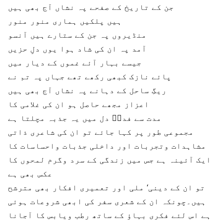
جن کے تاریخ کے صفحے پہ نشاں آج بھی ہیں
ہیں پلکیں ہماری منور منور
منڈیروں پہ جن کے ستارے ہیں آنسو
آمد پہ ان کی شاد ہوا یوں دلِ حزیں
جیسے بہار آئے غموں کے دیار میں
پائے نازک کبھی رکھے تھے جہاں پہ تم نے
ریگِ ساحل کے دہانے پہ نشاں آج بھی ہیں
اعزاز مجھے حاصل ہو ان کی غلامی کا
مدت سے فداؔ دل میں یہ جذبہ مچلتا ہے
مجموعی طور پر کہا جائے تو ان کی شاعری ذاتی
مشاہدات وتجربات اور داخلی جذبات واحساسات کا
ایک آئینہ ہے جس میں زندگی کے سرد وگرم لمحوں کا
عکس بھی ہے
تو ان کے دینی‘ ملی اور تعمیری افکار بھی مترشح
ہیں۔چونکہ ان کے شعری سفر کی ابھی شروعات ہوئی
ہے اس لئے فکری بہاؤ کے ساتھ رطب ویابس کا آجانا