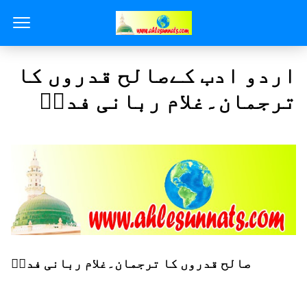
اردو ادب کےصالح قدروں کا
ترجمان۔غلام ربانی فداؔ
صالح قدروں کا ترجمان۔غلام ربانی فداؔ