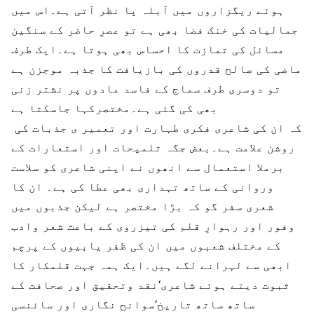
ہوئے ریگزاروں میں آبلہ پا نظر آتی ہے۔اس میں
جمالیات کی خنک فضا بھی ہے تو عصرِ حاضر کے سنگین
مسائل کی تمازت کا احساس بھی ہوتا ہے۔ایک طرف
ماضی کی صالح قدروں کی بازیافت کا جذبہ موجزن ہے
تو دوسری طرف سماج کے فاسد مادوں پر نشتر زنی
بھی کی گئی ہے۔مختصرکہا جاسکتا ہے
کہ ان کی شاعری فکری طہارت اور تعمیر ی جذبات کی
روشن علامت ہے۔بعض جگہ تلمیحات اور استعارات کے
برملا استعمال سے انھوں نے اپنی شاعری کو سلاست
وروانی کے ساتھ تہداری بھی عطا کی ہے۔
ان کا
شعری سفر گو کہ بڑا مختصر ہے لیکن جذبوں میں
وفور اور رہوارِ قلم کی تیزروی کے باعث شعر وادب
کے مختلف شعبوں میں ان کی ظفر یابیوں کے پرچم
ابھی سے لہرانے لگے ہیں۔ایک ہمہ جہت قلمکار کا
ثبوت دیتے ہوئے شاعری‘نقد وتحقیق اور صحافت کے
ساتھ ساتھ تاریخ‘سوانح نگاری اور سائنسی