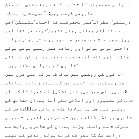
بنیادی خصوصیات کا تذکرہ کرتے ہوئے شمس الرحمٰن
فاروقی کہتے ہیں:۔’’حقیقت یہ ہے کہ
درشتگی‘اضطراب‘غیر محفوظیت کا احساس‘شکستگی‘افق
سے تا افق چھائی ہوئی تشویش‘تردد کی فضا اور
روزبروز عام محاوروں سے دور ہوجاتی ہوئی‘زیادہ
داخلی ہوتی ہوئی اور زیادہ غیر رسمی ہوتی ہوئی
طنزیہ اور تڑپ اورچبھن سے بھر پور زبان۔یہ نئی
شاعری کے بنیادی علائم ہیں۔‘‘
اس قول کی روشنی میں صاف ظاہر کہ نئی غزل میں
اصلاح پسندی اور تعمیریت کے پہلو زیادہ نمایاں
نظر ہیں۔اس ضمن میں نئی تشکیل کے شعرا کا کردار
خاص کر تعمیری اور اصلاحی نظر آتا ہے۔ان حقائق کی
روشنی میں جب ہم مولانا غلام ربانی فداؔصاحب کی
شاعری پر نظر ڈالتے ہیں تو اس میں انھیں تعمیری
محرکات سے واسطہ پڑتا ہے۔ان کی شاعری روایت سے
درایت تک کا سفر طے کرتے ہوئے زندگی کے تپتے