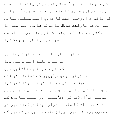
کی صارفانہ ذہنیت‘اخلاقی قدروں کی پائمالی ‘محبت
‘ہمدردی اور خلوص کا فقدان‘نفرت‘مخاصمت ‘ بزرگوں
کی ناقدری اورحیوانیت کا فروغ ایسے سنگین مسائل
ہیں جن کی بازگشت فداؔ صاحب کی شاعری میں سنی جا
سکتی ہے۔مثالاً یہ چند اشعار پیش ہیں:۔
اب اس سے
سوا ذہنی ترقی ہو بھلا کیا
انسان نے کی ہائے رے انسان کی تقسیم
جو میرے حلقۂ احباب میں تھا
دکھائی دے رہا ہے قاتلوں میں
ساڑیاں بیوی کی‘بچوں کے کھلونے تو لئے
صرف ماں کی دوا لے کر نہ بیٹا گھر گیا
وہ جب ملک کی سیاسی‘سماجی اور معاشرتی شعبوں میں
بدعنوانی‘اخلاقی گراؤٹ‘تعصب اور نسلی منافرت کے
تحت فسادات کا سلسلہ دراز ہوتا دیکھتے ہیں تو
مضطرب ہوجاتے ہیں اوران فاسدمادوں کی تطہیر کے