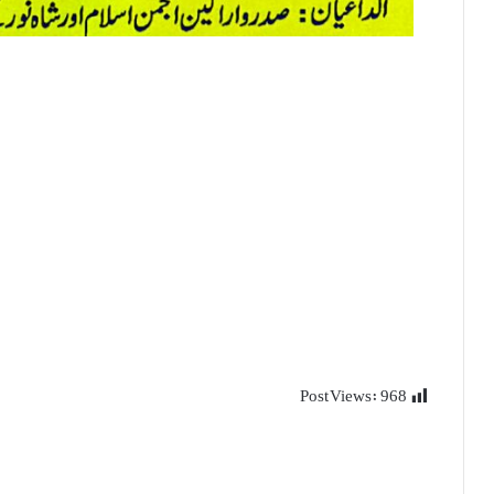
Post Views:
968