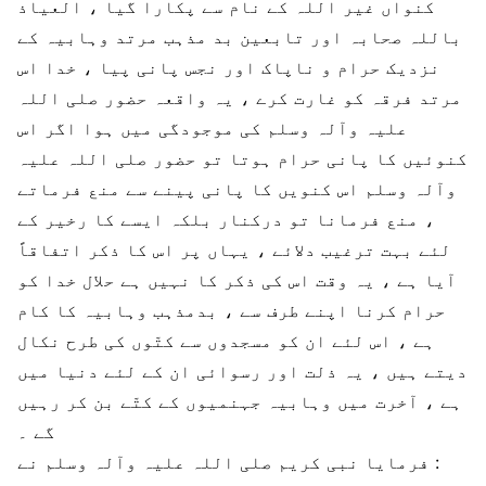
کنواں غیر اللہ کے نام سے پکارا گیا ، العیاذ
باللہ صحابہ اور تابعین بد مذہب مرتد وہابیہ کے
نزدیک حرام و ناپاک اور نجس پانی پیا ، خدا اس
مرتد فرقہ کو غارت کرے ، یہ واقعہ حضور صلی اللہ
علیہ وآلہ وسلم کی موجودگی میں ہوا اگر اس
کنوئیں کا پانی حرام ہوتا تو حضور صلی اللہ علیہ
وآلہ وسلم اس کنویں کا پانی پینے سے منع فرماتے
، منع فرمانا تو درکنار بلکہ ایسے کا رخیر کے
لئے بہت ترغیب دلائے ، یہاں پر اس کا ذکر اتفاقاً
آیا ہے ، یہ وقت اس کی ذکر کا نہیں ہے حلال خدا کو
حرام کرنا اپنے طرف سے ، بدمذہب وہابیہ کا کام
ہے ، اس لئے ان کو مسجدوں سے کتّوں کی طرح نکال
دیتے ہیں ، یہ ذلت اور رسوائی ان کے لئے دنیا میں
ہے ، آخرت میں وہابیہ جہنمیوں کے کتّے بن کر رہیں
گے ۔
فرمایا نبی کریم صلی اللہ علیہ وآلہ وسلم نے :