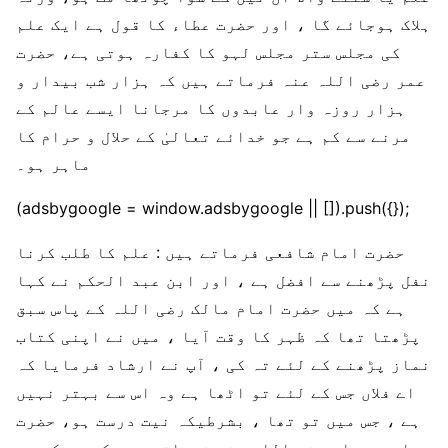
ہلاک ہوجائے گا ، اور حضرت عطاء کا قول ہے ایک علم
کی مجلس ستر مجلس لہو کا کفارہ ہوتی ہے، حضرت
عمر رضی اللہ عنہ فرماتے ہیں کہ ہزار شب بیدار و
ہزار روزہ وار عابدوں کا مرجانا ایسے عالم کے
مرنے سے کم ہے جو خدائے تعالیٰ کے حلال و حرام کا
ماہر ہو۔
(adsbygoogle = window.adsbygoogle || []).push({});
حضرت امام شافعی فرماتے ہیں : علم کا طلب کرنا
نفل پڑھنے سے افضل ہے ، اور ابن عبد الحکم نے کہا
ہے کہ میں حضرت امام مالک رضی اللہ کے پاس سبق
پڑھتا تھا کہ ظہر کا وقت آیا ، میں نے اپنی کتاب
نماز پڑھنے کے لئے تہ کی ، آپ نے ارشاد فرمایا کہ
اے فلاں جس کے لئے تو اٹھا ہے وہ اس سے بہتر نہیں
ہے ، جس میں تو تھا ، بشرطیکہ نیت درست ہو، حضرت