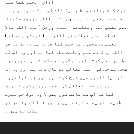
ادال الخیر کفا علہٖ
نیک کام بتانے والا ، نیک کام کرنے کے برابر ہے ۔
لا یحسدا لافی اثنین رجل آتاہ اللہ عزوجل حکمتا
نھو یقضی بھا ویعلمھم الناس ورجل آتاہ اللہ مالا
فسلطہ علٰی تھلکۃ فی الخیر ۔ ( ترمذی ، مسلم )
یعنی دوشخصوں پر حسد کیا جاتا ہے ،ایک وہ جو
اللہ پاک نے علم وحکمت عطا کیا ہے اور وہ اس کے
مطابق عمل کرتا اور لوگوں کو سکھاتا ہے دوسراوہ
شخص ہے جس کو اللہ تعالیٰ نے مال دیا ہے اور وہ اس
کو نیک کاموں میں خرچ کرتا ہو اور فرمایا میرے
نائبوں پر خدا تعالیٰ کی رحمت ہو،لوگوں نے ریض
کیا کہ آپ کے نائب کون ہیں ؟ وہ لوگ جو میرے
طریقہ کو پسند کرتے ہیں ، اور خدا کے بندوں کو
سکھاتے ہیں ۔