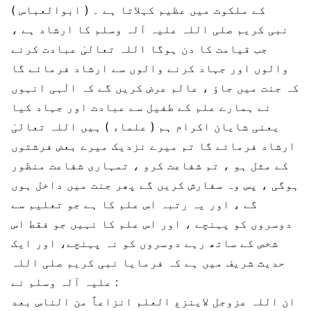
کے ملکوت میں عظیم کہلاتا ہے ۔ ( ابوالعباس )
نبی کریم صلی اللہ علیہ آلہ وسلم کا ارشاد ہے ،
جب قیامت کا دن ہوگا اللہ تعالیٰ عبادت کرنے
والوں اور جہاد کرنے والوں سے ارشاد فرمائے گا
کہ جنت میں جاؤ ، عالم عرض کریں گے کہ الٰہی انہوں
نے ہمارے علم کے طفیل سے عبادت اور جہاد کیا
یعنی شایان اکرام ہم ( علماء ) ہیں اللہ تعالیٰ
ارشاد فرمائے گا تم میرے نزدیک میرے بعض فرشتوں
کے مثل ہو ، تم شفاعت کرو ، تمہاری شفاعت منظور
ہوگی ، پس وہ سفارش کریں گے پھر جنت میں داخل ہوں
گے ، اور یہ رتبہ اس علم کا ہے جو تعلیم سے
دوسروں کو پہنچے ، اور اس علم کا نہیں جو فقط اس
شخص کے ساتھ رہے دوسروں کو نہ پہنچے، اور ایک
حدیث شریف میں ہے کہ فرمایا نبی کریم صلی اللہ
علیہ آلہ وسلم نے :
ان اللہ عزوجل لاینزع العلم انزاعاً من الناس بعد