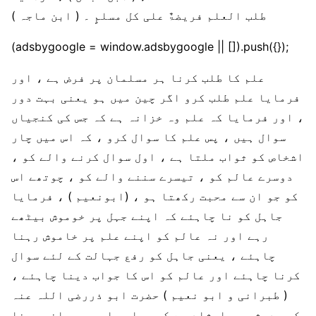
طلب العلم فریضۃٌ علی کل مسلمٍ ۔ ( ابن ماجہ )
(adsbygoogle = window.adsbygoogle || []).push({});
علم کا طلب کرنا ہر مسلمان پر فرض ہے ، اور
فرمایا علم طلب کرو اگر چین میں ہو یعنی بہت دور
، اور فرمایا کہ علم وہ خزانہ ہے کہ جس کی کنجیاں
سوال ہیں ، پس علم کا سوال کرو ، کہ اس میں چار
اشخاص کو ثواب ملتا ہے ، اول سوال کرنے والے کو ،
دوسرے عالم کو ، تیسرے سننے والے کو ، چوتھے اس
کو جو ان سے محبت رکھتا ہو ، (ابونعیم ) ، فرمایا
جاہل کو نا چاہئے کہ اپنے جہل پر خوموش بیٹھے
رہے اور نہ عالم کو اپنے علم پر خاموش رہنا
چاہئے ، یعنی جاہل کو رفع جہالت کے لئے سوال
کرنا چاہئے اور عالم کو اس کا جواب دینا چاہئے ،
( طبرانی و ابو نعیم ) حضرت ابو ذررضی اللہ عنہ
کی حدیث میں ارشاد ہے کہ مجلس علم میں حاضر رہنا