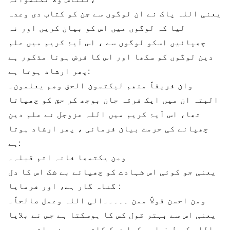
یعنی اللہ پاک نے ان لوگوں سے جن کو کتاب دی وعدہ
لیا کہ لوگوں میں اس کو بیان کریں اور نہ
چھپائیں اسکو لوگوں سے ، اس آیۂ کریم میں علم
دین لوگوں کو سکھا اور اس کا فرض ہونا مذکور ہے
پھر ارشاد ہوتا ہے:
وان فریقاً منھم لیکتمون الحق وھم یعلمون۔
البتہ ان میں ایک فرقہ جان بوجھ کر حق کو چھپاتا
تھا، اس آیۂ کریم میں اللہ عزوجل نے علم دین
چھپانے کی حرمت بیان فرمائی ، پھر ارشاد ہوتا
ہے:
ومن یکتمھا فانہ اثم قبلہ۔
یعنی جو کوئی اس شہادت کو چھپائے بے شک اس کا دل
گناہ گار ہے، اور فرمایا :
ومن احسن قولاً ممن ۔۔۔۔۔الی اللہ وعمل صالحاً۔
یعنی اس سے بہتر قول کس کا ہوسکتا ہے جس نے بلایا
اللہ کی طرف اور کیا نیک کام ، پھر فرماتے ہیں۔