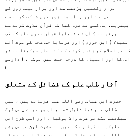
ہزار رکعتیں پڑھنے سے اور ہزار بیماروں کی
عیادت اور ہزار جنازوں میں شرکت کرنے سے
بہترہے، پس کسی نے عرض کیا کہ قرآن تلاوت کرنے سے
بہتر ہے ؟ آپ نے فرمایا قرآں بدوں علم کے کب
مفید؟ ( ابن جوزی ) اور فرمایا جس شخص کو موت آئے
کہ وہ اسلام کو زندہ کرنے کے لئے علم سیکھتا ہے تو
اس کا اور انبیاء کا درجہ جنت میں ہوگا ، ( دارمی
)
آثار طلب علم کے فضائل کے متعلق
حضرت ابن عباس رضی اللہ عنہ فرماتے ہیں ، میں
طالب علم تھا ذلیل تھا ، اب جو میرے پاس لوگ
سیکھنے لگے تو عزت والا ہوگیا ، اور اسی طرح ابن
ملیکہ نے کہا ہے کہ میں نے حضرت ابن عباس رضی
اللہ عنہ کے مثل کسی کو نہیں دیکھا ، صورت کو