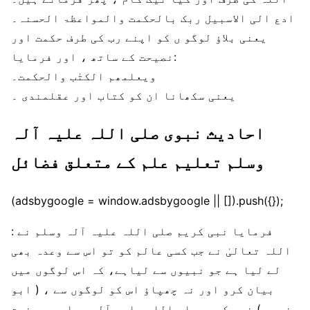
ادع الی الاسبیل ربک بالحکمت والمواعظۃ الحسنہ۔
یعنی بلاؤ لوگو ں کو اپنے رب کی طرف حکمت اور
نصیحت کے ساتھ ، اور فرمایا:
ویعلمھم الکتٰب والحکمت۔
یعنی سکھانا ان کو کتاب اور عقلمندی ۔
احادیث نبوی صلی اللہ علیہ آلہ
وسلم تعلیم علم کے متعلق فضائل
(adsbygoogle = window.adsbygoogle || []).push({});
فرمایا نبی کریم صلی اللہ علیہ آلہ وسلم نے :
اللہ تعالیٰ نے جب کسی عالم کو تو اس سے وعدہ بھی
لے لیا ہے جو نبیوں سے لیاہے، کہ اس لوگوں میں
بیان کرو اور نہ چھپاؤ اس کو لوگوں سے ، ( ابو
نعیم ) نبی کریم صلی اللہ علیہ آلہ وسلم جب حضرت