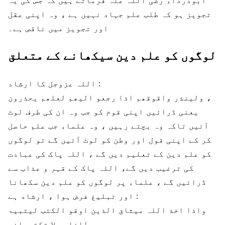
ابودرداء رضی اللہ عنہ فرماتے ہیں کہ جس کی یہ
تجویز ہو کہ طلب علم جہاد نہیں ہے ، وہ اپنی عقل
اور تجویز میں ناقص ہے۔
لوگوں کو علم دین سیکھانے کے متعلق
اللہ عزوجل کا ارشاد :
ولینذر واقوقھم اذا رجعو الیھم لعلھم یحذرون ،
یعنی ڈرائیں اپنی قوم کو جب وہ ان کی طرف لوٹ
آئیں تاکہ وہ بچتے رہیں ، وہ علماء جب علم حاصل
کر کے اپنی قول اور وطن کو لوٹ آئیں گے تو لوگوں
کو علم دین کے تعلیم دیں گے ، اللہ پاک کی عبادت
کی ترغیب دیں گے، اللہ پاک کے قہر و عذاب سے
ڈرائیں گے ، علماء پر لوگوں کو علم دین سکھانا
اور تبلیغ فرض ہوا ، ارشاد ہے :
واذا اخذ اللہ میثاق الذین اوقو الکتب لیتبیۃ
للناس ولا تکتموانہ،