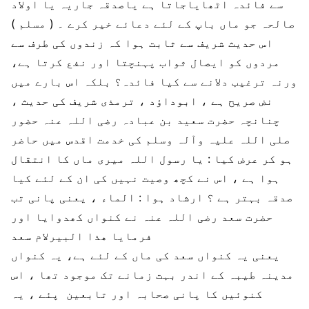
سے فائدہ اٹھایاجاتا ہے یاصدقہ جاریہ یا اولاد
صالحہ جو ماں باپ کے لئے دعائے خیر کرے ۔ ( مسلم )
اس حدیث شریف سے ثابت ہوا کہ زندوں کی طرف سے
مردوں کو ایصال ثواب پہنچتا اور نفع کرتا ہے،
ورنہ ترغیب دلانے سے کیا فائدہ؟ بلکہ اس بارے میں
نض صریح ہے ، ابوداؤد ، ترمذی شریف کی حدیث ،
چنانچہ حضرت سعید بن عبادہ رضی اللہ عنہ حضور
صلی اللہ علیہ وآلہ وسلم کی خدمت اقدس میں حاضر
ہو کر عرض کیا : یا رسول اللہ میری ماں کا انتقال
ہوا ہے ، اس نے کچھ وصیت نہیں کی ان کے لئے کیا
صدقہ بہتر ہے ؟ ارشاد ہوا : الماء ، یعنی پانی تب
حضرت سعد رضی اللہ عنہ نے کنواں کھدوایا اور
فرمایا ھذا البیرلام سعد
یعنی یہ کنواں سعد کی ماں کے لئے ہے، یہ کنواں
مدینہ طیبہ کے اندر بہت زمانے تک موجود تھا ، اس
کنوئیں کا پانی صحابہ اور تابعین پئے ، یہ