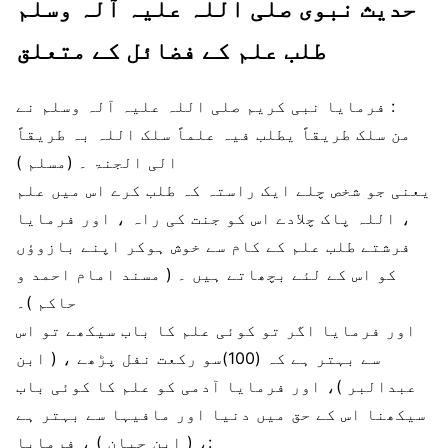
حدیث نبوی صلی اللہ علیہ آلہ وسلم
طلب علم کے فضائل کے متعلق
فرمایا نبی کریم صلی اللہ علیہ آلہ وسلم نے :
من سلک طریقاً یطلب فیہ علماً سلک اللہ بہ طریقاً
الی الجنۃ ۔ (مسلم )
یعنی جو شخص چلے ایک راستہ کہ طلب کرے اس میں علم
، اللہ پاک چلادے اس کو جنت کی راہ ، اور فرمایا
فرشتے طلب علم کے کام سے خوش ہوکر اپنے بازوؤں
کو اس کے لئے بچھاتے ہیں ۔ ( مسند امام احمد و
حاکم )۔
اور فرمایا اگر تو کوئی علم کا باب سیکھے تو اس
سے بہتر ہے کہ (100)سو رکعت نفل پڑھے ، ( ابن
عبدالبر )، اور فرمایا آدمی کو علم کا کوئی باب
سیکھنا اس کے حق میں دنیا اور مافیہا سے بہتر ہے
، ( ابن حبان ) ، فرمایا: