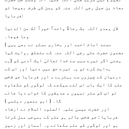
معاذ بن جبل رضی اللہ عنہ کو یمن کی طرف بھیجا تو
فرمایا:
لان یھدی اللہ بک رجالاً واحداً خیراً لک من الدنیا
وما فیھا۔
( مسند امام احمد اور بخاری مسلم نے بھی یہی
مضمون حضرت علی رضی اللہ عنہ کے متعلق روایت کیا
ہے) یعنی اگر تیرے سبب سے خدا تعالیٰ ایک آدمی کو
ہدایت کرے تو یہ تیرے حق میں دنیا اور اس کے
درمیان کے چیزوں سے بہترہے ، اور فرمایا جو شخص
علم کا ایک باب اس لئے سیکھے کہ لوگوں کو سکھاوے
تو اس کو ستر نبیوں ، صدیقوں کا ثواب دیا جائے
گا۔ ( ابو منصور دیلمی )
اور حضرت عیسیٰ علیہ الصلوۃ السلام نے ارشاد
فرمایا : جو شخص عالم ہو علم کے بموجب عمل کرتا
ہو اور لوگوں کو علم سکھائے وہ آسمان اور زمین