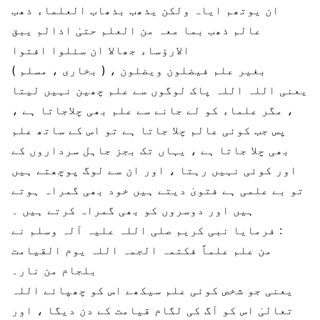
ان یوتھم ایاہ ولکن یذھب بذھاب العلماء ذھب
عالم ذھب بما معہ من العلم حتیٰ اذالم یبق
الارؤساء جھالا ان سئلوا افتوا
بغیر علم فیضلون ویضلون ، ( بخاری ، مسلم )
یعنی اللہ اللہ پاک لوگوں سے علم چھین نہیں لیتا
، مگر علماء کو لے جانے سے علم بھی چلاجاتا ہے ،
پس جب کوئی عالم چلا جاتا ہے تو اس کے ساتھ علم
بھی چلا جاتا ہے ، یہاں تک بجز جاہل سرداروں کے
اور کوئی نہیں رہتا ، اور ان سے لوگ پوچھتے ہیں
تو بے علمی ہے فتویٰ دیتے ہیں خود بھی گمراہ ہوتے
ہیں اور دوسروں کو بھی گمراہ کرتے ہیں ۔
فرمایا نبی کریم صلی اللہ علیہ آلہ وسلم نے :
من علم علماً فکتمہ الجمہ اللہ یوم القیامت
بلجام من نار۔
یعنی جو شخص کوئی علم سیکھے اس کو چھپائے اللہ
تعالیٰ اس کو آگ کی لگام قیامت کے دن دیگا ، اور