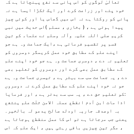
تعالیٰ لوگوں کو اس پانی سے نفع پہنچاتا ہے کہ
خود پئے اور زراعت کرے اور ایک ٹکڑا ایسا ہے نہ
پانی کو روکتا ہے نہ اس میں گھاس یا اور کوئی چیز
پیدا ہوتی ہے ، ( بخاری ، مسلم )اس حدیث میں نبی
کریم صلی اللہ علیہ وآلہ وسلم نے علماء کو تین
قسم پر تقسیم فرمائی ہے ،ایک جماعت وہ ہے جو
اپنے علم کے مطابق خود عمل کریمگر دوسروں کو
تعلیم نہ دے ، دوسری جماعت وہ ہے جو خود اپنے علم
کے مطابق عمل بھی کرے اور دوسروں کو تعلیم بھی
دے ، یہ جماعت سب سے بہتر ہے ، تیسری جماعت وہ ہے
جو نہ خود اپنے علم کے مطابق عمل کرے نہ دوسروں
کو تعلیم حق دے ، یہ سب سے بدتر ہے ، اور فرمایا:
اذا مات ابن آدم انقطع عملہ الامن ثلٰث علم ینتفع
بہ اوصدقہ جاریہ اودلد صالح یدعو لہ بالخیر۔
یعنی جب مرجاتا ہے تو اس کا عمل منقطع ہوجاتا ہے
، مگر تین چیزیں باقی رہتی ہیں ، ایک علم کہ اس