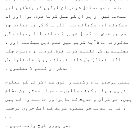
علماء جو مسائل شرعی ان لوگوں کو بتلائیں اور
سمجھائیں ان پر ان کو عمل کرنا فرض ہوا اور اس
سیکھنے اور سکھانے سے اللہ پاک کی وہ عبادت جو
سب پر فرض ہے کمال خوبی کے ساتھ ادا ہوجائے گی
، مذکورئہ بالاآیۂ کریم میں علم دین سیکھنا اور
مجتہیدیں کی تقلید کرنا فرض کردیا ، دوسری جگہ
اللہ تعالیٰ جل شانہ فرماتے ہیں: فاسئلوا ھل
الذکر ان کنتم لا تعلمون ۔
یعنی پوچھو یاد رکھنے والوں سے اگر تم کو معلوم
نہیں ، یاد رکھنے والوں سے مراد مجتہدین عظام
ہیں، جو قرآن و حدیث کے ماہراور جاننے وا لے ہیں
، نہ یہ مذہب جو مشکوٰۃ شریف کے ایک جزوی ترجمہ
سے
بھی پوری طرح واقف نہیں ۔