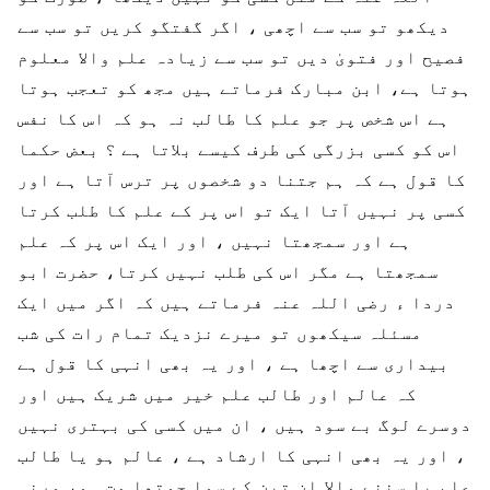
دیکھو تو سب سے اچھی ، اگر گفتگو کریں تو سب سے
فصیح اور فتویٰ دیں تو سب سے زیادہ علم والا معلوم
ہوتا ہے، ابن مبارک فرماتے ہیں مجھ کو تعجب ہوتا
ہے اس شخص پر جو علم کا طالب نہ ہو کہ اس کا نفس
اس کو کسی بزرگی کی طرف کیسے بلاتا ہے ؟ بعض حکما
کا قول ہے کہ ہم جتنا دو شخصوں پر ترس آتا ہے اور
کسی پر نہیں آتا ایک تو اس پر کے علم کا طلب کرتا
ہے اور سمجھتا نہیں ، اور ایک اس پر کہ علم
سمجھتا ہے مگر اس کی طلب نہیں کرتا، حضرت ابو
دردا ء رضی اللہ عنہ فرماتے ہیں کہ اگر میں ایک
مسئلہ سیکھوں تو میرے نزدیک تمام رات کی شب
بیداری سے اچھا ہے ، اور یہ بھی انہی کا قول ہے
کہ عالم اور طالب علم خیر میں شریک ہیں اور
دوسرے لوگ بے سود ہیں ، ان میں کسی کی بہتری نہیں
، اور یہ بھی انہی کا ارشاد ہے ، عالم ہو یا طالب
علم یا سننے والا ان تین کے سوا چوتھا مت ہو، ورنہ