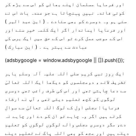
اور فرمایا مسلمان اپنے بھائی کو اس سے بڑھ کر
کوئی فائدہ نہیں پہنچاتا ہے جو عمدہ بات اس نے
سنی ہو وہ دوسرے کو بھی سنادے ۔ ( ابن عبد البر )
اور فرمایا ایماندار اگر ایک کلمہ خیر سنے اور
اس کے موجب عمل کرے تو اس کے حق میں ایک برس کی
عبادت سے بہتر ہے ۔ ( ابن مبارک )
(adsbygoogle = window.adsbygoogle || []).push({});
ایک روز نبی کریم صلی اللہ علیہ آلہ وسلم باہر
تشریف لائے ، دومجلسوں کو دیکھا ایک اللہ تعالیٰ
سے دعا چاہتی تھی اور اس کی طرف راغب تھی دوسری
لوگوں کو کچھ تعلیم دیتی تھی ، آپ نے ارشاد
فرمایا : مجلس اول کے لوگ اللہ تعالیٰ سے سوال
کرتے ہیں اگر وہ چاہے تو ان کو دے اور چاہے نہ
دے، مگر دوسری مجلس والے لوگوں لوگوں کو تعلیم
دیتے ہیں اور مجھ کو بھی اللہ پاک نے تعلیم دینے