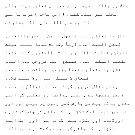
والا ہی بناکر بھیجا ہے ، پھر آپ تعلیم دینے والی
مجلس میں بیٹھ گئے ، ( ابن ماجہ ) فرمایا نبی
کریم صلی اللہ علیہ آلہ وسلم نے :
مثل ما بعثنی اللہ عزوجل بہ من الھدی والتعلیم
کمثل الغیث اصاب ارضاً وکانت منھا بقعتہ قبلت
المائء فانبتت الکلاء والعتب الکثیر وکانت منھا
بقعتہ امسکت الماء فینفع اللہ عزوجل بھا الناس
فشربوا منھا و ستعوا وزرعوا وکانت منھا بقعۃ
قیعان لا تمسک الماء ولا تنیت کلاء۔
یعنی مثال اس چیز کی کہ خدائے تعالیٰ نے مجھے
دیکر بھیجا ہے ، یعنی ہدایت اور تعلیم کی ایسی
مثال ہے کہ بہت سی بارش کسی زمین پر برسی اور اور
اس میں ایسا ایک ٹکڑا ہے کہ پانی کو جذب کرتا ہے
اورگھاس اور لکڑی بہت اگاتا ہے ، اور ایک ایسا
ٹکڑا ہے کہ پانی کو روکے رکھتا ہے اور اللہ