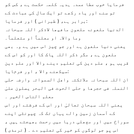
فرمایا خوب عطا عمدہ ہدیہ کلمہ حکمت ہے ، کس کو
تو سنے اور یاد رکھے تو ایک سال کی عبادت کے
برابر ہے، ( طبرانی ) اور فرمایا:
الدنیا ملعونۃ ملعون مافیھا لاذکر اللہ سبحانہ
وما والاہ او معلماً او متعلماً۔
یعنی دنیا ملعون ہے اور جو چیز اس میں ہے وہ بھی
ملعون ہے ، مگر ذکر اللہ پاک کا اور کو اس کے
قریب ہو ، علم دین کی تعلیم دینے والا اور علم دین
سیکھنے والا ، اور فرمایا:
ان اللہ سبحانہ ملائکتہ واھل السمواتہ وارضہ حتٰی
النملہ فی حجرھا و حتٰی الحوت فی البحر یصلون علیٰ
معلم الناس الخیر ۔
یعنی اللہ سبحان تعالیٰ اور اس کے فرشتے اور اس
کے آسمان زمین والے یہاں تک کہ چیونٹی اپنے
سوراخ میں اور مچھلی دریا میں رحمت بھیجتے ہیں ،
اس پو جو لوگوں کو خیر کی تعلیم دے ۔ ( ترمذی )