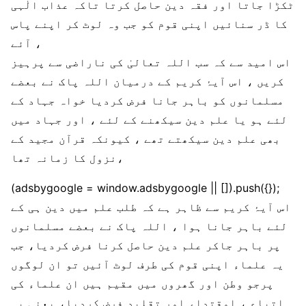
ٹکڑا جاتا اور فقہ دین حاصل کرتا تاکہ عذاب الٰہی
کا ڈر سنائیں اپنی قوم کو جب وہ لوٹ کر اپنے پاس
آئے ،
اس امید سے کہ سب اللہ تعالیٰ کی ناراضی سے پرہیز
کریں ، اس آیۂ کریم کے درمیان اللہ پاک نے بعضے
مسلمانوں کو باہر جانا فرض کردیا خواہ جہاد کے
لئے ہو یا علم دین سیکھنے کے لئے ، اور جہاد میں
بھی علم دین سیکھتے تھے ، کیونکہ قرآن مجید کے
نزول کا زمانہ تھا،
(adsbygoogle = window.adsbygoogle || []).push({});
اس آیۂ کریم سے ظاہر ہے کہ طلب علم میں دین ہی کے
لئے باہر جانا ہوا ، اللہ پاک نے بعضے مسلمانوں
پر باہر جاکر علم دین حاصل کرنا فرض کردیا، جب
یہ علماء اپنی قوم کی طرف لوٹ آئیں تو ان لوگوں
پرجو وطن اور گھروں میں مقیم ہیں ان علماء کی
اتباع ، اوقتداء اور تقلید فرض کردیا، یعنی یہ