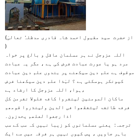
(از حضرت سید مقبول احمد شاہ قادری مدظلہٗ تعالیٰ
)
اللہ عزوجل نے ہر مسلمان عاقل و بالغ پر خواہ
مرد ہو یا عورت عبادت فرض کی ہے ، مگر یہ عبادت
موقوف ہے علم دین سیکھنے پر بندوں علم دین عبادت
کیونکر ہوسکتی ہے ؟ لہٰذا علم دین سیکھنا فرض
ہوا، اللہ عزوجل کا ارشاد ہے،
ماکان المومنین لینفروا کافۃ فلولا نفرمن کل
فرفۃ طائفۃ لیتفقھوا فی الدین ولینذروا قومھم
اذا رجعوا لعلھم یحدزون۔
ترجمہ: یعنی مسلمانوں کو زیبا نہیں کہ سب کے سب
باہر جاویں ، پس کیوں نہیں ہر فرقہ میں سے ایک