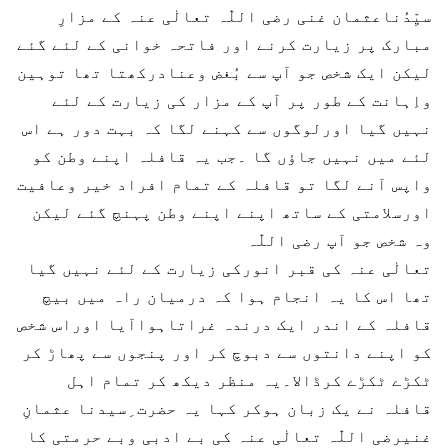
سیِّدُناعثمان غنی رضی اللّٰہ تعالٰی عنہ کے مزارِ
مبارک پر زیارت کرنے اور فاتحہ خوانی کے لئے گئے
لیکن ایک شخص جو آپ سے بُغض وعنادرکھتا تھا توہین
واِہانت کے طور پر آپ کے مزار کی زیارت کے لئے
نہیں گیا اورلوگوں سے کہنے لگا کہ بہت دور ہے اس
لئے میں نہیں جاؤں گا ۔جب یہ قافلہ اپنے وطن کو
واپس آنے لگا تو قافلہ کے تمام افراد خیر وعافیت
اورسلامتی کے ساتھ اپنے اپنے وطن پہنچ گئے لیکن
وہ شخص جو آپ رضی اللّٰہ
تعالٰی عنہ کی قبر انورکی زیارت کے لئے نہیں گیا
تھا اس کا یہ انجام ہوا کہ درمیان راہ میں بیچ
قافلہ کے اندر ایک درندہ غراتاہواآیا اوراس شخص
کو اپنے دانتوں سے دبوچ کر اور پنجوں سے پھاڑ کر
ٹکڑے ٹکڑے کرڈالا۔یہ منظر دیکھ کر تمام اہل
قافلہ نے یک زبان ہوکر کہا یہ حضرت ِسیدنا عثمانِ
غنیرضی اللّٰہ تعالٰی عنہ کی بے ادبی وبے حرمتی کا