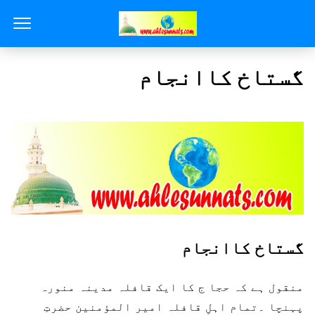
گستاخ کاانجام
گستاخ کاانجام
منقول ہے کہ حجا ج کا ایک قافلہ مدینہ منورہ
پہنچا ۔تمام اہلِ قافلہ امیر المؤمنین حضرتِ