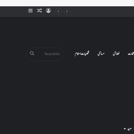
Sidebar
Random
Log
Article
In
Search
قعات
فضائل
مسائل
شخصیات اسلام
for
مزید