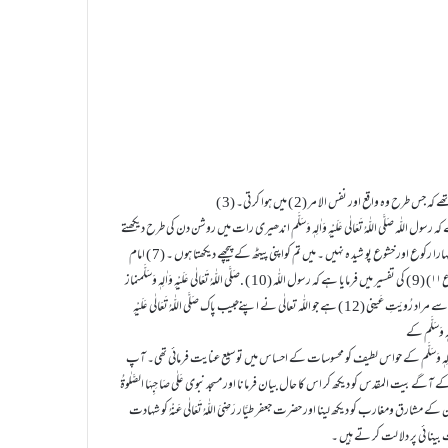
 عباس رَضِیَ اللّٰہُ تَعَالٰی عَنْہُمَا نقل کیا ہے کہ رسول اللّٰہ صَلَّی اللّٰہُ تَعَالٰی عَلَیْہِ وَاٰلِہٖ وَسَلَّم اندھیری رات میں روشن دن کی طرح دیکھتے
تھے۔ (5 ) حدیث صحیح ( 6) میں آیا ہے کہ رسول اللّٰہ صَلَّی اللّٰہُ تَعَالٰی عَلَیْہِ وَاٰلِہٖ وَسَلَّم نے فرمایاکہ مجھ سے تمہارا رکوع اور خشوع پو شید ہ نہیں ۔ میں تم کواپنی پیٹھ کے پیچھے دیکھتا ہوں ۔ (7 ) امام
مجاہد (متوفی ۱۰۴ھ) نے ( 8) ’’ الَّذِیْ یَرٰىكَ حِیْنَ تَقُوْمُۙ (۲۱۸) وَ تَقَلُّبَكَ فِی السّٰجِدِیْنَ (۲۱۹) ‘‘ (شعرآء ، ع ۱۱) (9 ) کی تفسیر میں فرمایا ہے کہ رسول اللّٰہ (10 ) .صَلَّی اللّٰہُ تَعَالٰی عَلَیْہِ وَاٰلِہٖ وَسَلَّمنماز
میں پچھلی صفوں کو یوں دیکھتے تھے جیسا کہ اپنے سامنے والوں کو۔ (11 ) احادیث مذکورہ بالا میں رُویت سے مراد رُویَتِ عَینی (12 ) ہے جو اللّٰہ تعالٰی نے اپنے ـحبیب پاک صَلَّی اللّٰہُ تَعَالٰی عَلَیْہِ
 وَاٰلِہٖ وَسَلَّم کے حواس لطیف کو محسوسات کے احساس میں تو سیع عنایت فرمائی تھی۔ آپ
 قریش کے آگے بیت المقدس کو دیکھ کر اس کا حال بیان فرمانا اور مسجد نبوی عَلٰی صَاحِبِہَا الصَّلٰوۃُ
ا، زمین کے مشارق ومغارب کو دیکھ لینا اور حضرت جعفر طیَّار رَضِیَ اللّٰہُ تَعَالٰی عَنْہُ کو شہادت
ی قوت بینا ئی پر دلا لت کر تے ہیں ۔