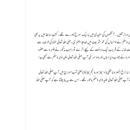
َعَالٰی عَلَیْہِ وَاٰلِہٖ وَسَلَّم کی مبارک آنکھیں بڑی (2 ) اور قدر ت الٰہی سے سُرمَگِیں ( 3) اور پلکیں دراز تھیں ۔ آنکھوں کی سفیدی میں باریک سرخ ڈور ے تھے۔ کتب سابقہ میں یہ بھی
آپ صَلَّی اللّٰہُ تَعَالٰی عَلَیْہِ وَاٰلِہٖ وَسَلَّم کی ایک علامت ِنبوت تھی یہی وجہ تھی کہ جب آپ صَلَّی اللّٰہُ تَعَالٰی عَلَیْہِ وَاٰلِہٖ وَسَلَّم نے ۲۵سال کی عمر شریف میں خدیجۃ الکبریٰ رَضِیَ اللّٰہُ تَعَالٰی عَنْہَا کی طرف سے
بادت خانہ کے قریب ایک درخت کے نیچے اتر ے تو راہب مذکور نے مَیْسَرہ سے حضور
( 4) ان کی دونوں آنکھوں میں سر خی ہے؟ ‘‘ مَیْسَرہ نے جواب دیا: ہاں اور وہ سر خی آپ صَلَّی اللّٰہُ تَعَالٰی عَلَیْہِ وَاٰلِہٖ وَسَلَّم سے کبھی جدا
اللّٰہ تعالٰی نے آپ صَلَّی اللّٰہُ تَعَالٰی عَلَیْہِ وَاٰلِہٖ وَسَلَّم کے بصر شریف کا وصف قرآن مجید میں یوں مذکور فرمایا : مَا زَاغَ الْبَصَرُ وَ مَا طَغٰى (۱۷) (سورۂ نجم ) (6 ) یعنی شب معراج میں آپ صَلَّی اللّٰہُ تَعَالٰی
 اللّٰہُ تَعَالٰی عَلَیْہِ وَاٰلِہٖ وَسَلَّم مامور تھے۔ اس سے یہ پتہ چلتا ہے کہ آپ صَلَّی اللّٰہُ