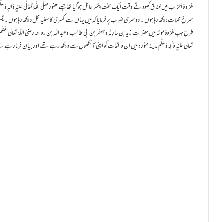
غز وۂ اَحزاب میں خند ق کھود تے وقت ایک سخت پتھر حائل ہو گیا تھاجسے حضور صَلَّی اللّٰہُ تَعَالٰی عَلَیْہِ وَ
طرح جب غزوۂ موتہ میں حضرات زید بن حارِثہ و جعفر بن ابی طا لب وعبد اللّٰہ بن رواحہ رَضِیَ اللّٰہُ تَعَالٰی 
تَعَالٰی عَلَیْہِ وَاٰلِہٖ وَسَلَّم مدینہ منورہ میں ان واقعات کو اپنی آنکھوں سے دیکھ رہے تھے اور بیان فرمارہے 