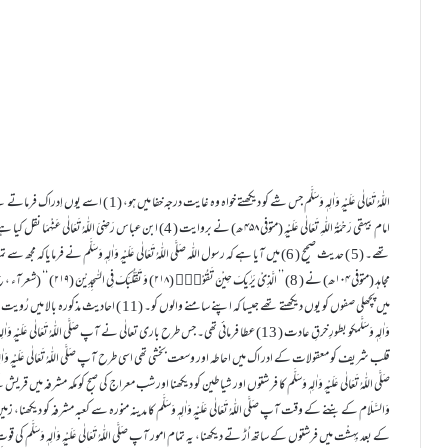
اللّٰہُ تَعَالٰی عَلَیْہِ وَاٰلِہٖ وَسَلَّم جس شے کو دیکھتے خواہ وہ غایت درجہ خفا میں ہو، (1 ) اسے یوں اِدراک فرماتے تھے کہ جس طرح وہ واقع اور نفس الا مر (2 ) میں ہوا کر تی۔ (3 )
امام بیہقی رَحْمَۃُ اللّٰہِ تَعَالٰی عَلَیْہِ (متوفی ۴۵۸ ھ) نے بروایت ( 4) ابن
وَاٰلِہٖ وَسَلَّمکو بطورِ خرقِ عادت ( 13) عطا فرمائی تھی۔ جس طرح باری تعالٰی نے آپ صَلَّی اللّٰہُ تَعَالٰی عَلَیْہِ وَاٰلِہٖ وَسَلَّم کے
قلب شریف کو معقولات کے ادر اک میں احاطہ اور وسعت بخشی تھی اسی طرح آپ صَلَّی اللّٰہُ تَعَالٰی عَلَیْہِ
صَلَّی اللّٰہُ تَعَالٰی عَلَیْہِ وَاٰلِہٖ وَسَلَّم کا فر شتوں اور شیاطین کو دیکھنا اور شب معراج کی صبح کو مکہ مشرفہ میں
وَالسَّلَام کے بننے کے وقت آپ صَلَّی اللّٰہُ تَعَالٰی عَلَیْہِ وَاٰلِہٖ وَسَلَّم کا مدینہ منورہ سے کعبہ مشرفہ کو دیکھن
کے بعد بِہِشْت میں فرشتوں کے ساتھ اُڑ تے دیکھنا، یہ تمام امور آپ صَلَّی اللّٰہُ تَعَالٰی عَلَیْہِ وَاٰلِہٖ وَسَلَّم ک