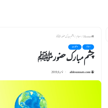
/
اسلام
/
چشم مبارک حضور ﷺ
اسلام
واقعات
چشم مبارک حضور ﷺ
ahlesunnats.com
نومبر 6, 2019