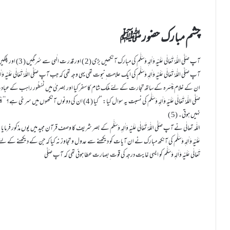
چشم مبارک حضور ﷺ
آپ صَلَّی اللّٰہُ ت
ان کے غلام مَیْسَرہ کے ساتھ تجارت کے لئے ملک شام کا سفر کیا اور بصریٰ میں نَسْطُور راہب کے ع
صَلَّی اللّٰہُ تَعَالٰی عَلَیْہِ وَاٰلِہٖ وَسَلَّم کی نسبت یہ سوال کیا: ’’ کیا 
نہیں ہوتی۔ (5 )
عَلَیْہِ وَاٰلِہٖ وَسَلَّم کی آنکھ مبارک نے ان آیات کو دیکھنے سے عدول و تجاوز نہ کیا کہ جن کے دیکھنے کے لئے آپ صَلَّی
تَعَالٰی عَلَیْہِ وَاٰلِہٖ وَسَلَّم کو ایسی غایت درجہ کی قوت ِبصارت عطا ہوئی تھی کہ آپ صَلَّی