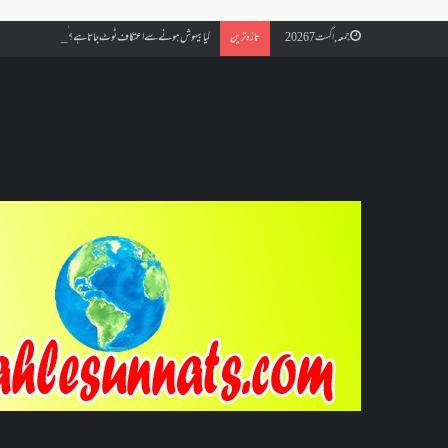
کیا بیہوش ہونے سے اعتکاف ٹوٹ جاتا ہے؟ اگر معتکف کو احتلام ہو جائ
جمعہ, اگست 7 2026
تازہ ترین