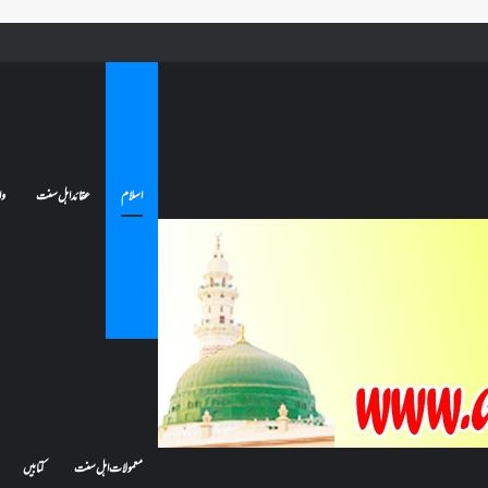
ے تو کیا اس کا اعتکاف ٹوٹ جائے گا؟فنائے مسجد کسے کہتے ہیں ، اور کیا معتکف فنائے مسجد میں جا سکتا ہے؟
اسلام
عقائد اہل سنت
وا
معمولات اہل سنت
کتابیں