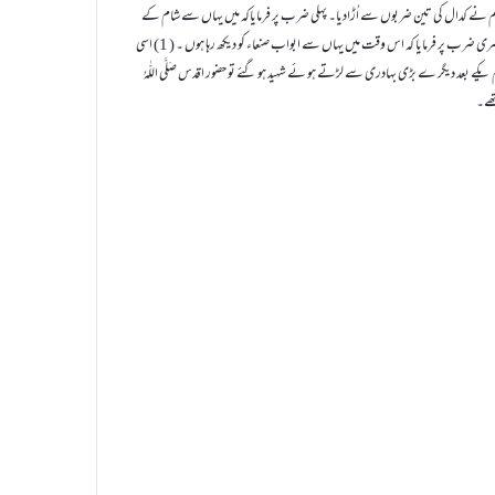
اٰلِہٖ وَسَلَّم نے کدال کی تین ضربوں سے اُڑادیا۔ پہلی ضرب پر فرمایاکہ میں یہاں سے شام کے
سر خ محلات دیکھ رہا ہوں ۔ دوسری ضرب پر فرمایا کہ میں یہاں سے کسریٰ کا سفید محل دیکھ رہا ہوں ۔ تیسری ضرب پر فرمایا کہ اس وقت میں یہاں سے ابواب صنعاء کو دیکھ رہا ہوں ۔ ( 1) اسی
عَنْہُم یکے بعد دیگر ے بڑی بہادری سے لڑتے ہو ئے شہید ہو گئے تو حضور اقدس صَلَّی اللّٰہُ
تھے۔