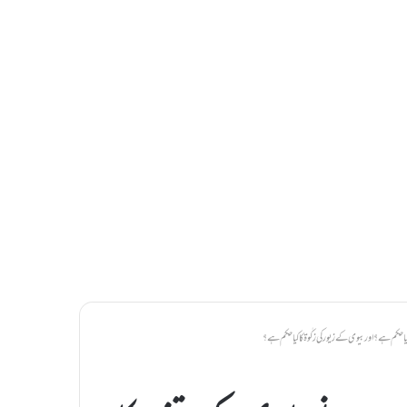
یا حکم ہے؟ اور بیوی کے زیور کی زکٰوۃ کا کیا حکم ہے؟