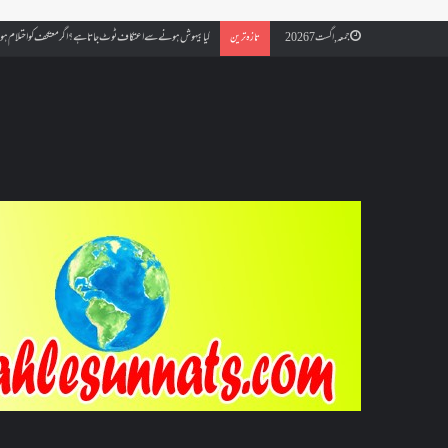
کیا بیہوش ہونے سے اعتکاف ٹوٹ جاتا ہے؟ اگر معتکف کو احتلام ہو جائ
جمعہ, اگست 7 2026
تازہ ترین