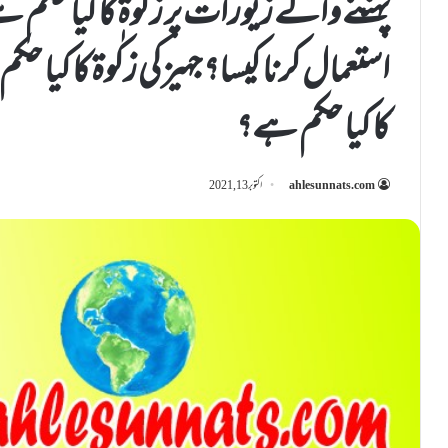
پہننے والے زیورات پر زکٰوۃ کا کیا حک
استعمال کرنا کیسا؟ جہیز کی زکٰوۃ کا کیا ح
کا کیا حکم ہے؟
ahlesunnats.com
اکتوبر 13, 2021