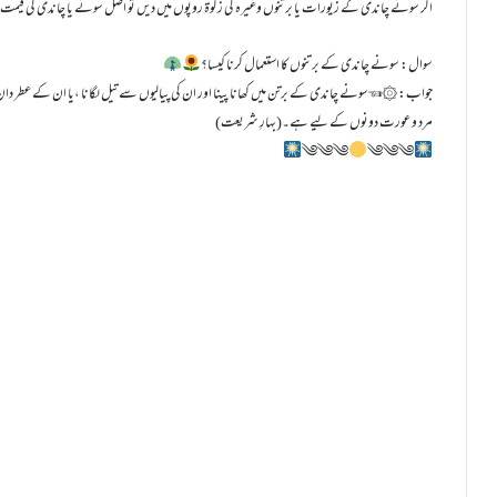
اگر سونے چاندی کے زیورات یا برتنوں وغیرہ کی زکٰوۃ روپوں میں دیں تو اصل سونے یا چاندی کی قیمت 
سوال: سونے چاندی کے برتنوں کا استعمال کرنا کیسا؟
جواب:۞☜︎︎︎سونے چاندی کے برتن میں کھانا پینا اور ان کی پیالیوں سے تیل لگانا ،یا ان کے عطر دان سے 
مرد و عورت دونوں کے لیے ہے۔(بہارِ شریعت)
༄༄༄
༄༄༄