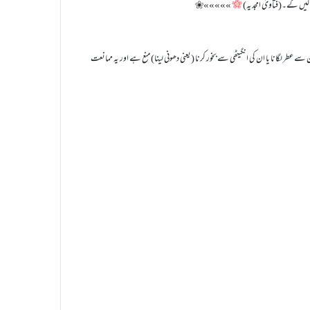
لیں گے۔(فتاویٰ امجدیہ)
»»»»»❀
عطر لگانا یا ان کی انگیٹھی سے بخور کرنا (یعنی دھونی لینا) منع ہے اور یہ ممانعت