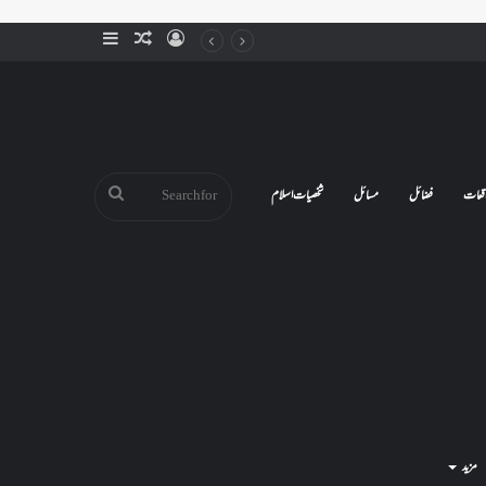
Sidebar
Random
Log
Article
In
Search
قعات
فضائل
مسائل
شخصیات اسلام
for
مزید