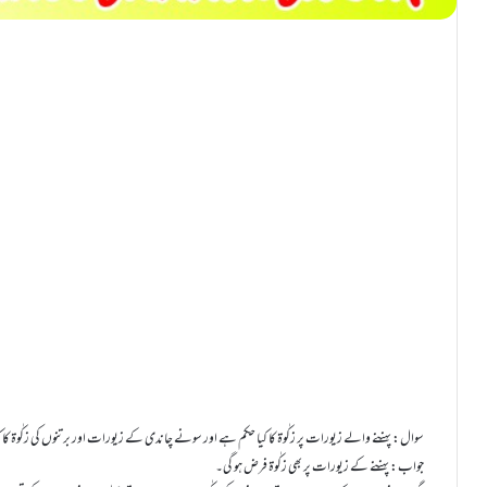
سوال: پہننے والے زیورات پر زکٰوۃ کا کیا حکم ہے اور سونے چاندی کے زیورات اور برتنوں کی زکٰوۃ کا
جواب: پہننے کے زیورات پر بھی زکٰوۃ فرض ہو گی۔