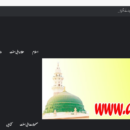
ے تو کیا اس کا اعتکاف ٹوٹ جائے گا؟فنائے مسجد کسے کہتے ہیں ، اور کیا معتکف فنائے مسجد میں جا سکتا ہے؟
اسلام
عقائد اہل سنت
وا
معمولات اہل سنت
کتابیں