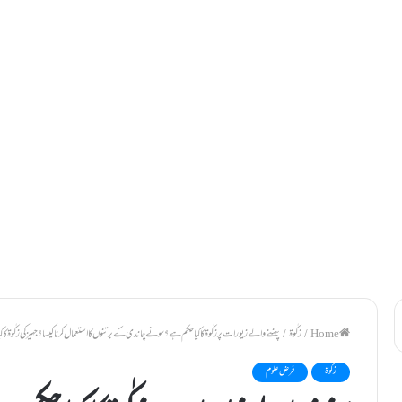
/
زکٰوۃ
/
پہننے والے زیورات پر زکٰوۃ کا کیا حکم ہے؟ سونے چاندی کے برتنوں کا استعمال کرنا کیسا؟ جہیز کی زکٰوۃ کا ک
زکٰوۃ
فرض علوم