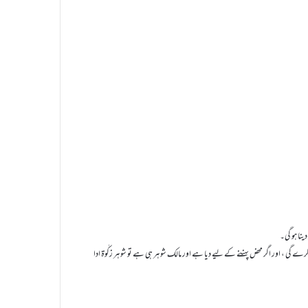
نا ہو گی۔
دا کرے گی ، اور اگر محض پہننے کے لیے دیا ہے اور مالک شوہر ہی ہے تو شوہر زکٰوۃ ادا