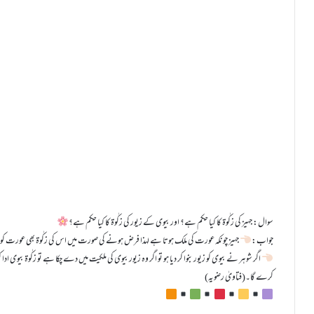
سوال: جہیز کی زکٰوۃ کا کیا حکم ہے؟ اور بیوی کے زیور کی زکٰوۃ کا کیا حکم ہے؟
جواب:
جہیز چونکہ عورت کی ملک ہوتا ہے لہذا فرض ہونے کی صورت میں اس کی زکٰوۃ بھی عورت کو دی
اگر شوہر نے بیوی کو زیور بنوا کر دیا ہو تو اگر وہ زیور بیوی کی ملکیت میں دے چکا ہے تو زکٰوۃ بیوی ا
کرے گا۔(فتاویٰ رضویہ)