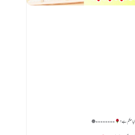
 کیا حکم ہے؟
»»»»»»»»𖣔