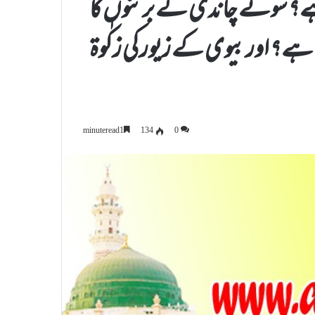
م ہے؟ سونے چاندی کے برتنوں کا
کم ہے؟ اور بیوی کے زیور کی زکٰوۃ
134
0