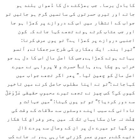
کابادل برسا۔ جب بھڑکتے دل کا دُھواں بلند ہو
جائے اور تیری حسرتوں کی سانسیں گرم ہو جائیں تو
جواب کے انتظار میں اس کے دروازے پر کھڑا ہو جا
اور جب عتاب کرتے ہوئے تجھے کہا جائے کہ کون
اجنبی دروازے پر کھڑا ہے؟ تو یوں عرض کرنا:
”تیرا بندہ ایک بھکاری کی طرح سرجھکائے، آنسو
بہاتے ہوئے کھڑاہے،جس کا اصل مال اس کا دل ہے جو
خراب ہو چکا ہے، ہائے! حسرت و لا پرواہی نے میرے
اصل مال کو چھین لیا۔” پھر اگر تجھے جواب میں
کہاجائے :”تو نے اپنا مطلوب حاصل کرنے میں تاخیر
کیوں کی؟ کس چیز نے تجھے تیرے محبوبِ حقیقی عَزَّوَجَلَّ
سے دور کردیا؟” تو تم یوں کہنا: ”میں جہالت و
نادانی کے سبب اپنے دوستوں سے ملاقات کے وقت کی
قِلّت نہ جان سکایہاں تک کہ میں ہجر وفراق کا شکار
ہو گیا تو میرے دل پر ان کے وصال سے پردے ڈال
دئیے گئے، میری عمر گزرتی جارہی ہے، نہ جانے کب