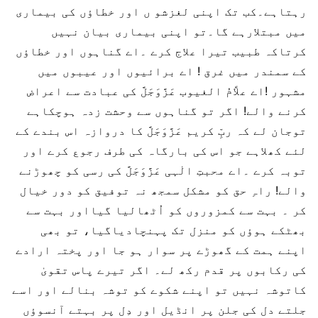
رہتاہے۔کب تک اپنی لغزشو ں اور خطاؤں کی بیماری
میں مبتلارہے گا۔تو اپنی بیماری بیان نہیں
کرتاکہ طبیب تیرا علاج کرے ۔اے گناہوں اور خطاؤں
کے سمندر میں غرق ! اے برائیوں اور عیبوں میں
مشہور !اے علاَّمُ الغیوب عَزَّوَجَلَّ کی عبادت سے اعراض
کرنے والے! اگر تو گناہوں سے وحشت زدہ ہوچکاہے
توجان لے کہ ربِّ کریم عَزَّوَجَلَّ کا دروازہ اس بندے کے
لئے کھلاہے جو اس کی بارگاہ کی طرف رجوع کرے اور
توبہ کرے ۔اے محبتِ الٰہی عَزَّوَجَلَّ کی رسی کو چھوڑنے
والے! راہِ حق کو مشکل سمجھ نہ توفیق کو دور خیال
کر ۔ بہت سے کمزوروں کو اُٹھالیا گیااور بہت سے
بھٹکے ہوؤں کو منزل تک پہنچادیاگیا، تو بھی
اپنے ہمت کے گھوڑے پر سوار ہو جا اور پختہ ارادے
کی رکابوں پر قدم رکھ لے۔ اگر تیرے پاس تقویٰ
کاتوشہ نہیں تو اپنے شکوے کو توشہ بنالے اور اسے
جلتے دل کی جلن پر انڈیل اور دِل پر بہتے آنسوؤں