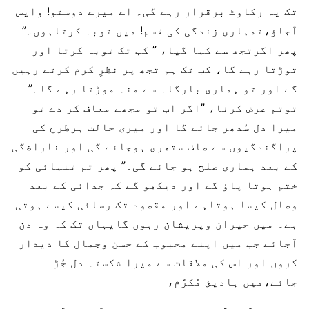
تک یہ رکاوٹ برقرار رہے گی۔ اے میرے دوستو! واپس
آجاؤ،تمہاری زندگی کی قسم! میں توبہ کرتاہوں۔”
پھر اگرتجھ سے کہا گیا، ” کب تک توبہ کرتا اور
توڑتا رہے گا، کب تک ہم تجھ پر نظرِ کرم کرتے رہیں
گے اور تو ہماری بارگاہ سے منہ موڑتا رہے گا۔”
توتم عرض کرنا، ”اگر اب تو مجھے معاف کر دے تو
میرا دل سُدھر جائے گا اور میری حالت ہرطرح کی
پراگندگیوں سے صاف ستھری ہوجائے گی اور ناراضگی
کے بعد ہماری صلح ہو جائے گی۔” پھر تم تنہائی کو
ختم ہوتا پاؤ گے اور دیکھو گے کہ جدائی کے بعد
وصال کیسا ہوتاہے اور مقصود تک رسائی کیسے ہوتی
ہے۔ میں حیران وپریشان رہوں گایہاں تک کہ وہ دن
آجائے جب میں اپنے محبوب کے حسن وجمال کا دیدار
کروں اور اس کی ملاقات سے میرا شکستہ دل جُڑ
جائے،میں ہادیئ مُکرَّم،