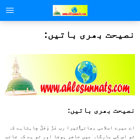
نصیحت بھری باتیں:
نصیحت بھری باتیں:
اے میرے اسلامی بھائی!تیرا رب عَزَّ وَجَلَّ چاہتاہے کہ
تو اس کی بارگاہ میں حاضر ہوجا اور تو ہے کہ غائب