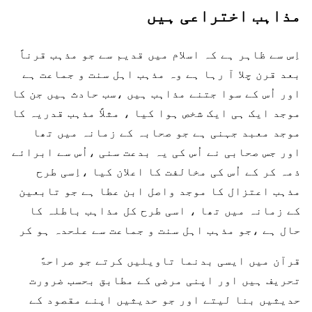
مذاہب اختراعی ہیں
اِس سے ظاہر ہے کہ اسلام میں قدیم سے جو مذہب قرناً
بعد قرن چلا آ رہا ہے وہ مذہب اہل سنت و جماعت ہے
اور اُس کے سوا جتنے مذاہب ہیں ،سب حادث ہیں جن کا
موجد ایک ہی ایک شخص ہوا کیا ، مثلاً مذہب قدریہ کا
موجد معبد جہنی ہے جو صحابہ کے زمانہ میں تھا
اور جس صحابی نے اُس کی یہ بدعت سنی ،اُس سے ابرائے
ذمہ کر کے اُس کی مخالفت کا اعلان کیا ،اِسی طرح
مذہب اعتزال کا موجد واصل ابن عطا ہے جو تابعین
کے زمانہ میں تھا ، اسی طرح کل مذاہب باطلہ کا
حال ہے ،جو مذہب اہل سنت و جماعت سے علحدہ ہو کر
قرآن میں ایسی بدنما تاویلیں کرتے جو صراحۃً
تحریف ہیں اور اپنی مرضی کے مطابق بحسب ضرورت
حدیثیں بنا لیتے اور جو حدیثیں اپنے مقصود کے