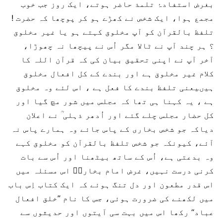
بغرض استفادۂ تلمذ حاضر ہوتے، ایک روز جب خوب
مجمع ہوا، ایک شخص نے کھڑے ہو کر پوچھا کہ حضرت !
تلفظ بالقرآن کو آپ مخلوق کہتے ہو یا غیر مخلوق
؟ ہر چند آپ نے ٹالا مگر اُس نے پیچھا نہ چھوڑا،
آخر آپ نے اپنی تحقیق بیان کی کہ قرآن اللہ کا
کلام غیر مخلوق ہے اور بندے کے کل افعال مخلوق
ہیںیعنی تلفظ بندے کا فعل ہے ، اس لئے وہ مخلوق
ہے ، یہ کہنا ہی تھا کہ مجلس میں شور مچ گیا اور
کل حضار مجلس چلے گئے اور اُدھر ذہلی ؒ نے اعلان
دیاکہ جو شخص بخاری کے پاس جائے وہ ہمارے پاس نہ
آئے، کیونکہ جو شخص تلفظ بالقرآن کو مخلوق کہے
وہ بدعتی ہے، اُس کے ساتھ بیٹھنا اور اُس سے بات
کرنی درست نہیں، غرض امام بخاریؒ اس مسئلہ میں
اس قدر مطعون اور دل تنگ ہوئے کہ ایک کتاب اِس باب
میں لکھنے کی ضرورت ہوئی، جس کا نام ’’خلق افعال
عباد‘‘ رکھا اس میں بہت سی آیتوں اور حدیثوں سے