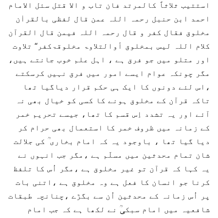
استتیب ثلاثاً کالمرتد فان تاب و الا قتل سئل الامام
احمد ابن حنبل رحمہ اللہ عمن قال لفظی بالقراٰن
مخلوق فقال کفر و قال رحمہ اللہ فیمن قال القرآن
کلام اللہ لیس بمخلوق أوالتلاوۃ مخلوقۃکفر‘‘ تلاوت
اور متلو میں جو فرق ہے ، اہل علم خوب جانتے ہیں،
مگر چونکہ عوام ایسے امور میں فرق نہیں کرسکتے
،اس لئے دونوں کا ایک ہی حکم قرار دیاگیا تھا
تاکہ قرآن کے مخلوق ہونے کا کسی کو خیال بھی نہ
آئے اور یہ تشدد اِس قسم کا تھا، جیسے تحریم خمر
کے زمانہ میں ظروف خمر کا استعمال بھی حرام کر
دیا گیا تھا ، باوجود یہ کہ امام بخاری ؒ کی جلالت
شان تمام محدثین میں مسلّم ہے ،مگر جب انہوں نے
یہ کہا کہ قرآن تو غیر مخلوق ہے ،مگر اُس کا تلفظ
کرنا جو انسان کا فعل ہے وہ مخلوق ہے ،اتنی بات
پر اُس زمانہ کے محدثین اُن سے بگڑے ،چنانچہ طبقات
شافعیہ میں امام سبکیؒ نے لکھا ہے کہ جب امام