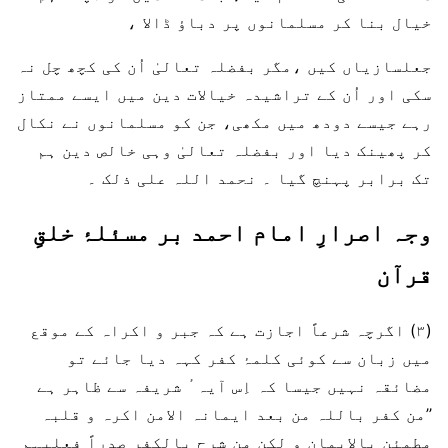
خیال بنا کر مسلمانوں پر دباؤ ڈالا ،
جعلسازیاں کیں ،مگر بفضلہ تعالیٰ اُن کی کچھ چل نہ
سکی اور اُن کے تراشیدہ خیالات دین میں ایسے ممتاز
رہے جیسے دودھ میں مکھی، جن کو مسلمانوں نے نکال
کر پھینک دیا اور بفضلہ تعالیٰ وہی خالص دین ہم
تک برابر پہنچ گیا ۔ نحمد اللہ علی ذلک ۔
وجہ اصرارِ امام احمد بر مسئلۂ خلقِ
قرآن
(۳) اگرچہ شرعاً اجازت ہے کہ جبر و اکراہ کے موقع
میں زبان سے کوئی کلمۂ کفر کہہ دیا جائے تو
مضائقہ نہیں جیسا کہ اِس آیہ ٔ شریفہ سے ظاہر ہے
’’من کفر باللہ من بعد ایمانہ الامن اکرہ و قلبہ
مطمئن بالایمان و لکن من شرح بالکفر صدراً فعلیہم