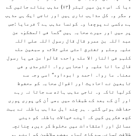
دیا کہ اس دین میں تہتر (۷۳) مذہب بنائے جائیں گے
، مگر وہ کل مذاہب ناری ہیں اور ناجی ایک ہی مذہب
ہے ،کسی نے پوچھا وہ کونسا مذہب ہے ؟ فرمایا :جس
پر میں اور میرے صحابہ ہیں ’’کما فی المشکوٰۃ عن
عبد اللہ بن عمرو قال قال رسول اللہ صلی اللہ
علیہ وسلم و تفترق امتی علی ثلاثۃ و سبعین ملۃ
کلہم فی النار الا ملۃ واحدۃ قالوا من ھی یا رسول
قال ما انا علیہ و اصحابی رواہ الترمذی و فی
معناہ ما رواہ احمد و ابوداود‘‘ اسی وجہ سے
تابعین نے احادیث اور اقوال صحابہ کو محفوظ
کرلیا تاکہ وہ ناجی مذہب ہاتھ سے جاتا نہ رہے
اور اُن کے بعد کے طبقات میں بھی اُن کی پوری پوری
حفاظت ہوتی گئی ۔ ہر چند اہل مذاہب باطلہ نے بہت
کچھ فکریں کیں کہ اپنے خیالات باطلہ کو دینی
مسائل اور اعتقادات میں مخلوط کر دیں، چنانچہ
طلاقت لسانی سے کام لیا، بعضے سلاطین کو اپنے ہم