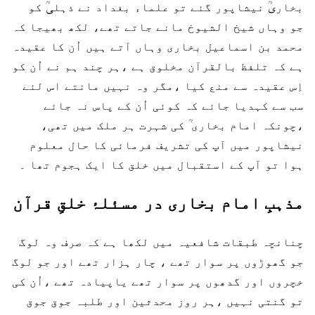
بخاریؒ نیشاپور گئے تو علماء بغداد نے ذہلیؒ کو
جو وہاں شیخ الشیوخ مانے جاتے تھے، لکھ بھیجا کہ
محمد بن اسماعیل بخاری وہاں آتے ہیں اُن کا عقیدہ
ہے کہ تلفظ بالقرآن مخلوق ہے ،ہر چند ہم نے اُن کو
اِس عقیدہ سے منع کیا ،مگر وہ نہیں مانتے اس لئے
سب سے کہدیا جائے کہ کوئی اُن کے پاس نہ جائے
،چونکہ امام بخاری ؒ کی شہرت ہر ملک میں تھی،
نیشاپور میں آپ کی تشریف فرمائی کا حال معلوم
ہوا تو آپ کے استقبال میں خلق کا ایک ہجوم تھا ۔
مذہبِ امام بخاری در مسئلۂ خلقِ قرآن
چنانچہ طبقات شافعیہ میں لکھا ہے کہ صرف وہ لوگ
جو گھوڑوں پر سوار تھے ، چار ہزار تھے اور جو لوگ
خچروں اور گدھوں پر سوار تھے یاپیادہ تھے ،اُن کی
تو گنتی نہیں ،ہر روز محدثین اور طلبہ جوق جوق