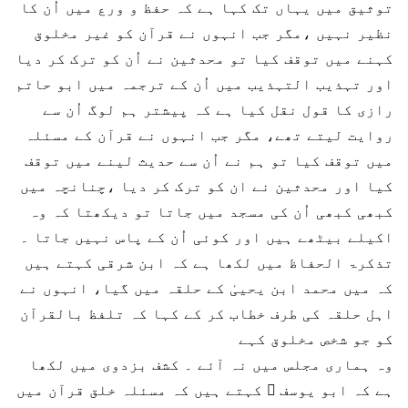
توثیق میں یہاں تک کہا ہے کہ حفظ و ورع میں اُن کا
نظیر نہیں ،مگر جب انہوں نے قرآن کو غیر مخلوق
کہنے میں توقف کیا تو محدثین نے اُن کو ترک کر دیا
اور تہذیب التہذیب میں اُن کے ترجمہ میں ابو حاتم
رازی کا قول نقل کیا ہے کہ پیشتر ہم لوگ اُن سے
روایت لیتے تھے، مگر جب انہوں نے قرآن کے مسئلہ
میں توقف کیا تو ہم نے اُن سے حدیث لینے میں توقف
کیا اور محدثین نے ان کو ترک کر دیا ،چنانچہ میں
کبھی کبھی اُن کی مسجد میں جاتا تو دیکھتا کہ وہ
اکیلے بیٹھے ہیں اور کوئی اُن کے پاس نہیں جاتا ۔
تذکرۃ الحفاظ میں لکھا ہے کہ ابن شرقی کہتے ہیں
کہ میں محمد ابن یحییٰ کے حلقہ میں گیا، انہوں نے
اہل حلقہ کی طرف خطاب کر کے کہا کہ تلفظ بالقرآن
کو جو شخص مخلوق کہے
وہ ہماری مجلس میں نہ آئے ۔ کشف بزدوی میں لکھا
ہے کہ ابو یوسف ؒ کہتے ہیں کہ مسئلہ خلق قرآن میں