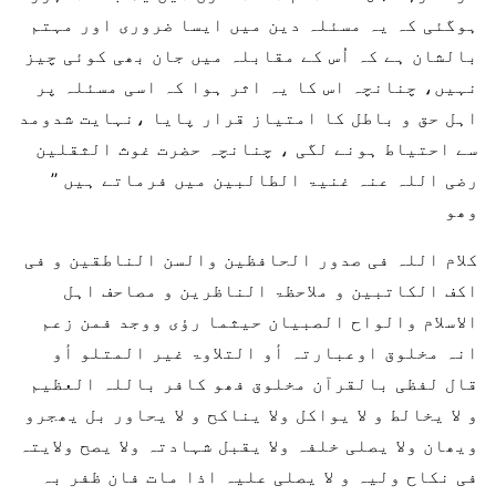
ہوگئی کہ یہ مسئلہ دین میں ایسا ضروری اور مہتم
بالشان ہے کہ اُس کے مقابلہ میں جان بھی کوئی چیز
نہیں، چنانچہ اس کا یہ اثر ہوا کہ اسی مسئلہ پر
اہل حق و باطل کا امتیاز قرار پایا ،نہایت شدومد
سے احتیاط ہونے لگی ، چنانچہ حضرت غوث الثقلین
رضی اللہ عنہ غنیۃ الطالبین میں فرماتے ہیں ’’
وھو
کلام اللہ فی صدور الحافظین والسن الناطقین و فی
اکف الکاتبین و ملاحظۃ الناظرین و مصاحف اہل
الاسلام والواح الصبیان حیثما رؤی ووجد فمن زعم
انہ مخلوق اوعبارتہ أو التلاوۃ غیر المتلو أو
قال لفظی بالقرآن مخلوق فھو کافر باللہ العظیم
و لا یخالط و لا یواکل ولا یناکح و لا یحاور بل یھجرو
ویھان ولا یصلی خلفہ ولا یقبل شہادتہ ولا یصح ولایتہ
فی نکاح ولیہ و لا یصلی علیہ اذا مات فان ظفر بہ