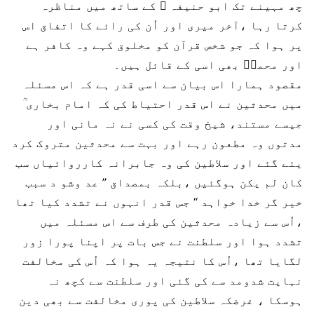
چھ مہینے تک ابو حنیفہ ؒ کے ساتھ میں مناظرہ
کرتا رہا ،آخر میری اور اُن کی رائے کا اتفاق اس
پر ہوا کہ جو شخص قرآن کو مخلوق کہے وہ کافر ہے
اور محمدؒ بھی اسی کے قائل ہیں۔
مقصود ہمارا اس بیان سے اسی قدر ہے کہ اس مسئلہ
میں محدثین نے اس قدر احتیاط کی کہ امام بخاری ؒ
جیسے مستند، شیخ وقت کی کسی نے نہ مانی اور
مدتوں وہ مطعون رہے اور بہت سے محدثین متروک کرد
یئے گئے اور سلاطین کی وہ جابرانہ کارروائیاں سب
کان لم یکن ہوگئیں ،بلکہ بمصداق ’’ عد وشو د سبب
خیر گر خدا خواہد ‘‘ جس قدر انہوں نے تشدد کیا تھا
،اُس سے زیادہ محدثین کی طرف سے اس مسئلہ میں
تشدد ہوا اور سلطنت نے جس بات پر اپنا پورا زور
لگایا تھا ،اُس کا نتیجہ یہ ہوا کہ اُس کی مخالفت
نہایت شدومد سے کی گئی اور سلطنت سے کچھ نہ
ہوسکا ، غرضکہ سلاطین کی پوری مخالفت سے بھی دین