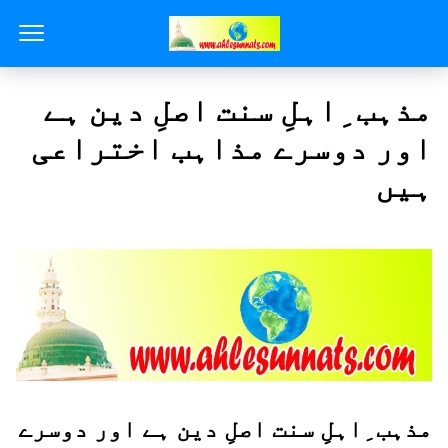
مذہب ِاہلِ سنت اصلِ دین ہے
اور دوسرے مذاہب اختراعی
ہیں
مذہب ِاہلِ سنت اصلِ دین ہے اور دوسرے