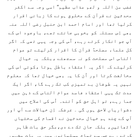
غضب من اللہ و لھم عذاب عظیم‘‘ اسی وجہ سے اکثر
محدثین نے قرآن کے مخلوق ہونے کا زبانی اقرار
کرلیا تھا اور امام احمد ابن حنبل رضی اللہ عنہ
بھی اِس مسئلہ کو بخوبی جانتے تھے، باوجود اس کے
آپ جو انکار کرتے رہے، اُس کی وجہ یہی تھی کہ اگر
کل علماء مصلحۃً قرآن کا اقرار کرلیتے تو عوام
الناس اس مصلحت کو نہ سمجھتے ،بلکہ یہ خیال
کرلیتے کہ اگر یہ اعتقاد باطل ہوتا ،کوئی اس کی
مخالفت کرتا اور اُن کا یہ بھی خیال تھا کہ معلوم
نہیں یہ طوفان بے تمیزی کب تک رہے گا، اگر ایک
مدت تک یہی اعتقاد فاسد عوام الناس کے ذہن میں
جما رہے، تو اہل حق کو آئندہ اُس کی اصلاح میں
دشواریاں لاحق ہوں گی ۔ غرضکہ اِن خیالات سے آپ اور
آپ کے چند ہم خیال محدثین نے اقسام کی سختیاں
اٹھائیں، بلکہ جان تک دے دی،مگر حق بات ظاہر
کرتے رہے جس سے تمام مسلمانوں میں یہ بات مشہور