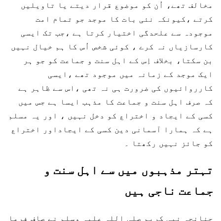
مخالف تھے، اُن کو موضوع قرار دیتے یا تاویلیں
کرتے ،کیونکہ نئی بات کا موجد جو تمام امت
موجودہ سے علحدگی اختیار کرتا ہے ،جب تک ایسی
کارسازیاں نہ کرے ، کوئی شخص اُس کا ہم خیال نہیں
بن سکتا، بخلاف اِس کے اہل سنت و جماعت کو جو ہر
ایک موجد کے زمانہ میں موجود تھے ،ایسی
کارروائیوں کی ضرورت ہی نہ تھی ،اس سے ظاہر ہے
کہ صرف اہل سنت و جماعت کا مذہب ایسا ہے جس میں
کسی کے ایجاد و اختراع کو دخل نہیں ، اور یہ مسلم
ہے کہ ہمارا آسمانی دین کسی کے ایجاداور اختراع
کو جائز نہیں رکھتا ۔
تہتر مذہبوں میں سے اہل سنت و
جماعت ناجی ہیں
چنانچہ نبی کریم صلی اللہ علیہ وسلم نے صاف فرما