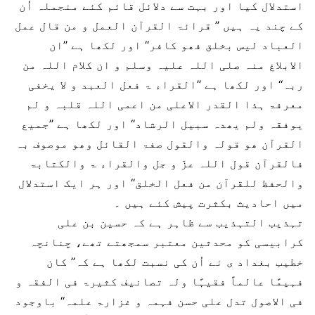
استدلال کیا اور بہت سے دلائل قائم کئے منجملہ اُن
کے چند یہ ہیں ’’ قرائۃ القرآن العمل و من قال عمل
العباد لیس بخلق فھو کافر‘‘ اور لکھا ہے ’’ان
الابلاغ منہ صلی اللہ علیہ وسلم و ان کلام اللہ من
ربہ‘‘ اور لکھا ہے ’’القراء ۃ فعل العبد و لا یخفی
معرفۃ ہذا القدر الاعلی من اعمی اللہ قلبہ و لم
یوفقہ ولم یھدہ سبیل الرشاد‘‘ اور لکھا ہے ’’جمیع
القرآن ھو قولہ والقول صفۃ القائل وھو موصوف بہ
فالقرآن قول اللہ عزّ و جل والقراء ۃ والکتابۃ
والحفظ للقرآن من فعل الخلق‘‘ اور ہر ایک استدلال
میں احادیث بکثرت پیش کئے ہیں ۔
تہذیب التہذیب سے ظاہر ہے کہ حسین بن علی
کرابیسی کو محدثین معتبر سمجھتے تھے، چنانچہ
خطیب بغداد ی نے اُن کی نسبت لکھا ہے کہ’’ کان
فہیمًا عالماً فقیہًا ولہ تصانیف کثیرۃ فی الفقہ و
فی الاصول تدل علی حسن فہمہ و غزارۃ علمہ‘‘ باوجود