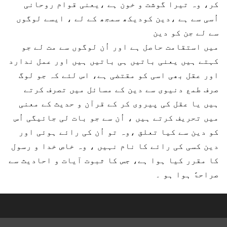
کر، وہ تیرا گوشت و خون ہے ،یعنی قوام روحانی
اُسی سے ہے ،دین کودیکھ سمجھ کے لے ، ایسے لوگوں
سے لے جن کو دین
میں استقامت حاصل ہے اور اُن لوگوں سے مت لے جو
کہتے ہیں یعنی باتیں ہی باتیں ہیں اور عمل ندارد
اور عقل بھی اسی کو مقتضی ہے، اس لئے کہ جو لوگ
صرف طمع دنیوی سے دین کے مسائل میں تصرف کرتے
ہیں یا عقل کی پیروی کر کے قرآن و حدیث کے معنی
میں تحریف کرتے ہیں ، اُن سے جو بات لی جائیگی اُس
کو دین سے کیا تعلق ،وہ تو اُن کی رائے ہوئی اور
دین کسی کی رائے کا نام نہیں ، وہ خاص خدا و رسول
کا مقرر کیا ہوا ہے، جس کا ثبوت آیات و احادیث سے
صراحۃً ہوا ہو ۔