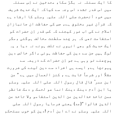
کا ایک مسئلہ نہ بگڑ سکا، محدثین نے اِس مسئلہ
میں اس قدر تشدد اس وجہ سے کیاکہ ایک حدیث شریف
میں خود آنحضرت صلی اللہ علیہ وسلم کا ارشاد ہے
کہ قرآن غیر مخلوق ہے، جس کی حفاظت ان جانبازان
اسلام نے کی اب غور کیجئے کہ کس قدر اِن حضرات کو
استقامت تھی کہ ہر چند سلطنت مخالف ہوگئی ،مگر
ایک حدیث کو بھی انہوں نے تلف ہونے نہ دیا ، یہ
لوگ ہیں جن سے دین کی حفاظت ہوئی ،اگر خالص دین
پوچھئے تو وہی ہے جو اِن حضرات کے ذریعہ سے
پہونچا ہے، ایسے ہی افراد سے دین لینے کی ضرورت
عقلاً اور شرعاً ثابت ہے ، کنز العمال میں ہے ’’ عن
ابن عمر ؓ قال قال رسول اللہ صلی اللہ علیہ وسلم
یا ابن آدم دینک دینک انما ھو لحمک و دمک فانظر
عمن تاخذ خذالدین عن الذین استقامو ولا تاخذ عن
الذین قالوا ‘‘(عد) یعنی فرمایا رسول اللہ صلی
اللہ علیہ وسلم نے اے ابن آدم !دین کو خوب مستحکم