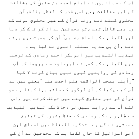
اس کے جب انہوں نے امام احمد بن حنبلؒ کی مخالفت
کی اور مخالفت بھی اسی قدر کہ لفظی بالقرآن
مخلوق کہتے تھے ورنہ قرآن کے غیر مخلوق ہونے کے
وہ بھی قائل تھے ،تو محدثین نے ان کو ترک کر دیا
اور لکھا ہے کہ امام بخاری ؒ اُن کی صحبت میں رہتے
تھے ،اُن ہی سے یہ مسئلہ انہوں نے لیا ہے ۔
تہذیب التہذیب میں ابوبکر احمد رمادی کے ترجمہ
میں لکھا ہے کہ کسی نے ابوداؤد سے پوچھا کہ آپ
رمادی کی روایتیں کیوں نہیں بیان کرتے ؟ کہا
’’رأیتہ یصحب الواقفۃ فلم احدث عنہ ‘‘یعنی میں نے
اُس کو دیکھا کہ اُن لوگوں کے ساتھ رہا کرتا ہے جو
قرآن کو غیر مخلوق کہنے میں توقف کرتے ہیں ،اس
لئے اُس سے روایت نہیں لی ،حالانکہ تہذیب التہذیب
سے ظاہر ہے کہ رمادی کے حفظ وغیرہ کی توثیق
محدثین نے کی ہے۔ تذکرۃ الحفاظ میں اسحاق ابن
ابی اسرائیل کا حال لکھا ہے کہ محدثین نے اُن کی