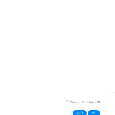
/
اسلام
/
مارسے زلزلہ ختم
اسلام
واقعات