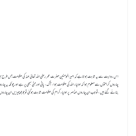
اس روایت سے یہ ثابت ہوتاہے کہ امیرالمؤمنین حضرت عمر رضی اللہ تعالیٰ عنہ کی حکومت جس طرح ہوا ، پان
چاروں کرامتوں سے معلوم ہوا کہ اولیاء اللہ کی حکومت ہوا ، آگ ، پانی اورمٹی سبھی پر ہے اور چونکہ ی
بنائے گئے ہیں ،تو جب ان چاروں عناصر پر اولیاء کرام کی حکومت ثابت ہوگئی تو جو جو چیزیں ان چاروں