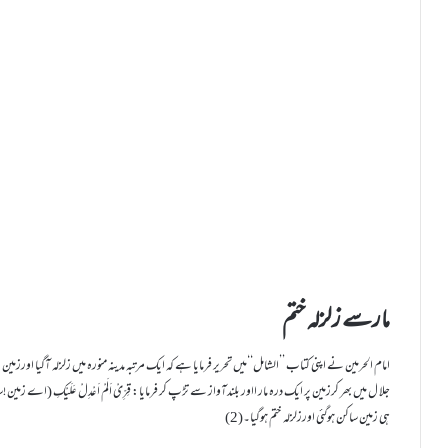
مارسے زلزلہ ختم
امام الحرمین نے اپنی کتاب ’’الشامل‘‘میں تحریر فرمایا ہے کہ ایک مرتبہ مدینہ منورہ میں زلزلہ آگیا اورزم
جلا ل میں بھر کرزمین پر ایک درہ مار ااور بلندآواز سے تڑپ کر فرمایا: قِرِّیْ اَلَمْ اَعْدِلْ عَلَیْکِ 
ہی زمین ساکن ہوگئی اورزلزلہ ختم ہوگیا۔(2)