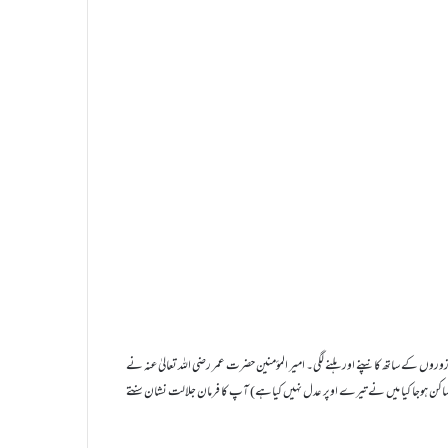
ین زوروں کے ساتھ کانپنے اورہلنے لگی۔ امیر المؤمنین حضرت عمر رضی اللہ تعالیٰ عنہ نے
(اے زمین !ساکن ہوجا کیا میں نے تیرے اوپر عدل نہیں کیاہے) آپ کا فرمان جلالت نشان سنتے