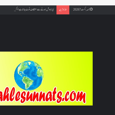
کیا بیہوش ہونے سے اعتکاف ٹوٹ جاتا ہے؟ اگر معتکف کو احتلام ہو جائ
جمعہ, اگست 7 2026
تازہ ترین