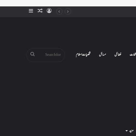
Sidebar
Random
Log
Article
In
Search
قعات
فضائل
مسائل
شخصیات اسلام
for
مزید