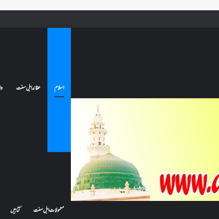
ے تو کیا اس کا اعتکاف ٹوٹ جائے گا؟فنائے مسجد کسے کہتے ہیں ، اور کیا معتکف فنائے مسجد میں جا سکتا ہے؟
اسلام
عقائد اہل سنت
وا
معمولات اہل سنت
کتابیں