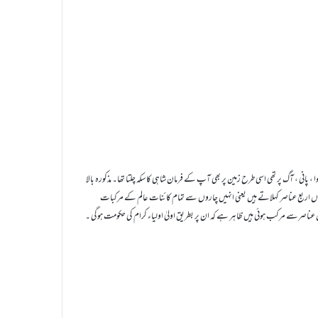
ی ، آگ پر تھی اسی طرح زمین پر بھی آپ کے فرمان شاہی کا سکہ چلتا تھا۔ مذکورہ بالا
ہ چاروں اربع عناصر کہلاتے ہیں یعنی انہیں چاروں سے تمام کائنات عالم کے مرکبات
 عناصرسے مرکب ہوئی ہیں ظاہر ہے کہ ان پر بطریق اولیٰ اولیاء کرام کی حکومت ہوگی ۔