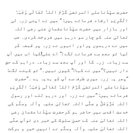
حضرتِ سیِّدُناعلی المرتضیٰ کَرَّمَ اللہُ تَعَالٰی وَجْہَہُ
الْکَرِیْم ارشاد فرماتے ہیں: ” میں نے اپنی زرہ لی
اور بازار میں حضرت سیِّدُناعثمانِ غنی رضی اللہ
تعالیٰ عنہ کو چار سو درہم میں فروخت کردی۔ جب
میں نے درہموں پراور انہوں نے زرہ پر قبضہ کر
لیا تو مجھ سے فرمانے لگے :” اے علی!کیا اب میں آپ
سے زیادہ زرہ کا اور آپ مجھ سے زیادہ دراہم کے حق
دار نہیں؟”میں نے کہا:” کیوں نہیں۔” تو کہنے لگے:
”پھر یہ زرہ میری طرف سے آپ کو ہدیہ ہے ۔”حضرتِ
سیِّدُناعلی المرتضیٰ کَرَّمَ اللہُ تَعَالٰی وَجْہَہُ الْکَرِیْم
فرماتے ہیں: ”میں نے زرہ اور درہم لئے اور رسول
اللہ عَزَّوَجَلَّ و صلَّی اللہ تعالیٰ علیہ وآلہ وسلَّم کی
خدمتِ اقدس میں حاضر ہو کرحضرتِ سیِّدُناعثمان رضی
اللہ تعالیٰ عنہ کے حسنِ سلوک کی خبر دی توآپ صلَّی
اللہ تعالیٰ علیہ وآلہ وسلَّم نے انہیں خیر و برکت