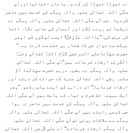
نے تھوڑا تھوڑا کر کے وہ سامان اٹھالیااورآپ
صلَّی اللہ تعالیٰ علیہ وآلہ وسلَّم کی خدمت میں حاضر
کردیا ۔جب آپ صلَّی اللہ تعالیٰ علیہ وآلہ وسلَّم نے
دیکھا تو رونے لگے اور آسمان کی جانب نگاہ اٹھا
کر عرض کی: ”یااللہ عَزَّوَجَلَّ! ایسے لوگوں کو اپنی
برکت سے نواز جن کا شعار ہی تجھ سے ڈرنا ہے۔”
حضرتِ سیِّدُناعلی المرتضیٰ کَرَّمَ اللہُ تَعَالٰی وَجْہَہُ
الْکَرِیْم ارشاد فرماتے ہیں”آپ صلَّی اللہ تعالیٰ
علیہ وآلہ وسلَّم نے بقیہ درہم حضرت سیِّدَتُنا اُمِّ
سلمہ رضی اللہ تعالیٰ عنہا کے حوالے کر دیئے اور
ارشاد فرمایا:” ان دراہم کو اپنے پاس رکھو۔”پھر
ایک مہینہ تک شرم و حیاء کے باعث میں آپ صلَّی اللہ
تعالیٰ علیہ وآلہ وسلَّم کی خدمت میں حاضر نہ ہوا۔
جب کبھی راستے میں آپ صلَّی اللہ تعالیٰ علیہ وآلہ
وسلَّم سے ملاقات ہوتی توآپ صلَّی اللہ تعالیٰ علیہ
وآلہ وسلَّم ارشاد فرماتے:” اے علی (رضی اللہ تعالیٰ