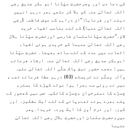
کی دعا دی اور پھرحضرتِ سیِّدُنا ابو بکر صدیق رضی
اللہ تعالیٰ عنہ کو بلا کر مٹھی بھر درہم انہیں
دیئے اور فرمایا: ”ان دراہم کے عوض فاطمہ (رضی
اللہ تعالیٰ عنہا) کے لئے مناسب اشیاء خرید
لاؤ۔”حضرتِ سیِّدُناسلمان فارسی اورحضرتِ سیِّدُنا بلال
رضی اللہ تعالیٰ عنہما کو خریدی ہوئی اشیاء
اٹھانے میں مدد کے لئے ساتھ بھیجا۔ حضرتِ سیِّدُنا
ابوبکر صدیق رضی اللہ تعالیٰ عنہ ارشاد فرماتے
ہیں : مجھے حضور نبئ پاک صلَّی اللہ تعالیٰ علیہ
وآلہ وسلَّم نے تریسٹھ (63) درہم عطا فرمائے تھے ،
میں نے روئی سے بھرا ہوا موٹے کپڑے کا بستر،
چمڑے کا دسترخوان ،چمڑے کاتکیہ جس میں کھجور کے
پتے بھرے ہوئے تھے،پانی کے لئے ایک مشکیزہ اور
کوزہ اور نرم اُون کا ایک پردہ خریدا۔پھر
میں،حضرتِ سلمان اورحضرتِ بلال رضی اللہ تعالیٰ
عنہما