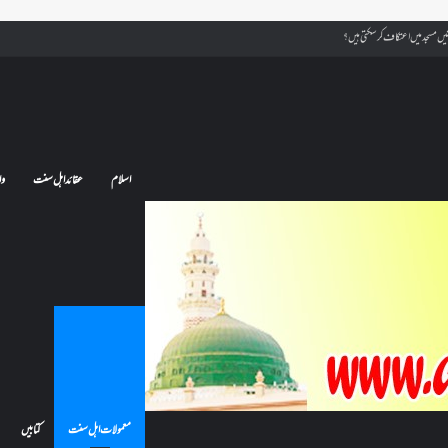
 مسجد میں اعتکاف کر سکتی ہیں؟
اسلام
عقائد اہل سنت
وا
معمولات اہل سنت
کتابیں