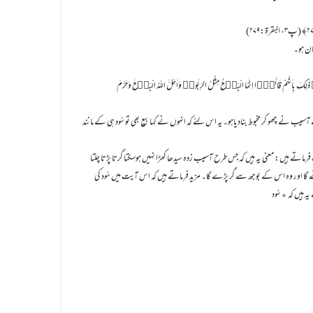
صان ہو۔
بِاَنَّہُمْ قَالُوۡۤا اِنَّمَا الْبَیۡعُ مِثْلُ الرِّبٰواۘ وَاَحَلَّ اللہُ الْبَیۡعَ وَحَرَّمَ
سیب نے چھو کر مخبوط بنادیاہو۔یہ اس لئے کہ انہوں نے کہا بیع بھی تو سُود ہی کے مانند
ت کے تحت فرماتے ہیں: معنی یہ ہیں کہ جس طرح آسیب زدہ سیدھا کھڑا نہیں ہوسکتا گرتا پڑتا چلتا
ے گا اور وہ اس کے بوجھ سے گر پڑے گا۔ مزید فرماتے ہیں کہ اس آیت میں سُود کی
ہ ہیں کہ ٭سُود