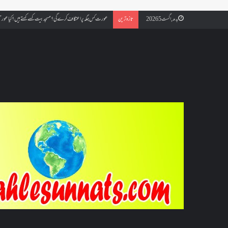
عورت کس جگہ پر اعتکاف کرے گی؟مسجد بیت کسے کہتے ہیں؟کیا عورتیں
بدھ, اگست 5 2026
تازہ ترین