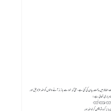
اظ میں مذمّت بیان کی گئی ہے ،حتی کہ سُود سے باز نہ آنے والوں کو اللہ عَزَّ وَجَلَّ اور
رشادِ باری تعالیٰ ہے:
 نہ کرو تو یقین کر لو اللہ اور