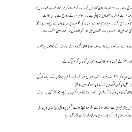
انصافی ہے ۔٭دوم سُود کا رواج تجارتوں کو خراب کرتا ہے کہ سُود خوار کو بے محنت مال کا
ی معاشرت کو ضَرَر (نقصان) پہنچاتی ہے۔٭ سوم سُود کے رواج سے باہمی موَدَّت
نچانا گوارا نہیں کرتا ۔ ٭چہار م سُود سے انسان کی طبیعت میں درندوں سے زیادہ بےرحمی
اوہ بھی سُود میں اور بڑے بڑے نقصان ہیں اور شریعت کی مُمانَعَت عین حکمت ہے۔
ٖ وسلَّمنے سُود لینے والے اور سُود دینے والے اور سُود کا کاغذ لکھنے والے اور اُس کے گواہوں پر لعنت
ہُ تَعَالٰی عَلَیْہِ واٰلہٖ وسلَّم نے فرمایا: شبِ معراج میرا گزر ایک قوم پر ہوا جس کے پیٹ گھر کی
! یہ کون لوگ ہیں؟۔ کہا:یہ سُود خور ہیں۔(2)
ٰہُ تَعَالٰی عَلَیْہِ واٰلہٖ وسلَّمنےفرمایا:سُود سے(بظاہر) اگرچہ مال زیادہ ہو،مگر نتیجہ یہ ہے کہ
ے مال میں بڑی تیزی سے اضافہ ہوتا ہےمگر سود لینے والے شخص پر (مال کی) تباہی و بربادی