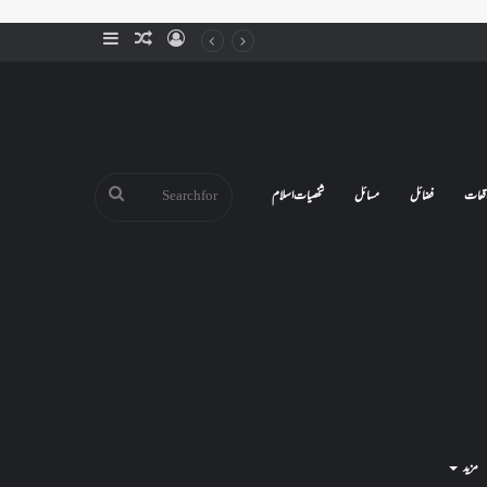
Sidebar
Random
Log
Article
In
Search
قعات
فضائل
مسائل
شخصیات اسلام
for
مزید