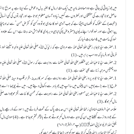
میں جو زیادتی لی جاتی ہے وہ معاوضہ مالیہ میں ایک مقدارِ مال کا بغیر بدل و عوض کے لینا ہے یہ صریح نا
حاصل ہونا تجارت کی مشقتوں اور خطروں سے کہیں زیادہ آسان معلوم ہوتا ہے اور تجارتوں کی کمی انسان
(محبّت) کے سُلوک کو نُقصان پہنچتا ہے کہ جب آدمی سُود کا عادی ہوتو وہ کسی کو ”قرضِ حسن“ سے امداد پہ
پیدا ہوتی ہے اور سُود خوار اپنے مَدیُون (مقروض)کی تباہی و بربادی کا خواہش مند رہتا ہے اس کے عل
سُود کی مذمت میں 4احادیثِ مُبارکہ
1. حضرت سَیِّدُناجابر رَضِیَ اللّٰہُ تَعَالٰی عَنْہ سے مروی ہے کہ رَسُوۡلُ اﷲ صَلَّی اللّٰہُ تَعَالٰی عَلَیْہِ واٰلہ
فرمائی اورفرمایا کہ وہ سب برابر ہیں۔(1)
2. حضرت سَیِّدُنا عبدُاللہ بن حَنْظَلَہرَضِیَ اللّٰہُ تَعَالٰی عَنْہُمَا سے روایت ہے کہ رسولُ اﷲ صَلَّی اللّٰہُ تَعَالٰی عَلَیْہِ واٰلہٖ وسلَّم نے فرمایا: سُود کا ایک دِرہم جس کو جان کر کوئی کھائے،
وہ چھتیس مرتبہ زنا سے بھی سخت ہے۔(1)
1. حضرت سَیِّدُنا ابوہریرہ رَضِیَ اللّٰہُ تَعَالٰی عَنْہ سے روایت ہے کہ سرکارِ مدینہ، قرارِ قلب و سینہ صَلَّی اللّٰ
طرح(بڑے بڑے) ہیں،ان پیٹوں میں سانپ ہیں جو باہر سے دکھائی دیتے ہیں۔ میں نے پوچھا: اے جبرائیل
2. حضرت سیِّدُنا عبدُاللہ بن مسعود رَضِیَ اللّٰہُ تَعَالٰی عَنْہ سے راویت ہے کہ محسنِ کائنات،فخر موجودات صَلَّی اللّ
مال کم ہوگا۔(3)
علّامہ عبدُ الرؤف مَناوی رَحْمَۃُ اللّٰہ ِتَعَالٰی عَلَیْہ اس حدیثِ پاک کے تحت فرماتے ہیں:سود کے ذریع
کے جو دروازے کھلتے ہیں ان کی وجہ سے وہ مال کم ہوتے ہوتے بالآخر ختم ہوجاتا ہے۔(4)سودی مال کی ہلاکت و تباہی کے بارے میں ارشادِ خداوندی عَزَّوَجَلَّ ہے۔
یَمْحَقُ اللہُ الرِّبٰوا وَیُرْبِیِ الصَّدَقٰتِؕ (پ ۳،البقرة:۲۷۶)
ترجَمۂ کنز الایمان:اللہ ہلاک کرتا ہے سود کو اور بڑھاتا ہے خیرات کو۔