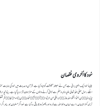
سُود کا اُخروی نقصان
یقیناً سُود ایک ایسی برائی ہے جس نے ہمیشہ مَعِیْشت کو تباہ کیا ہے،قرآن و حدیث میں سُود کی نہایت سخت الف
اسکے رسول صَلَّی اللّٰہُ تَعَالٰی عَلَیْہِ واٰلہٖ وسلَّم سے لڑائی کرنے والوں کے مترادف قرار دیا گیا ہے۔ چنانچہ ا
یٰۤاَیُّہَا الَّذِیۡنَ اٰمَنُوا اتَّقُوا اللہَ وَذَرُوۡا مَا بَقِیَ مِنَ الرِّبٰۤوا اِنۡ کُنۡتُمۡ مُّؤْمِنِیۡنَ﴿۲۷۸﴾ فَاِنۡ لَّمْ تَفْعَلُوۡا فَاۡذَنُوۡا
ترجَمۂ کنز الایمان:اے ایمان والو!اللہ سے ڈر و اور چھوڑ دو جو باقی رہ گیا ہے سُود اگر مسلمان ہو ۔پھر اگر ایسا