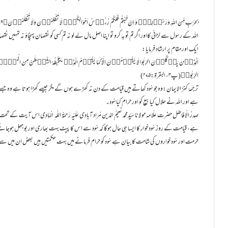
بِحَرْبٍ مِّنَ اللہِ وَرَسُوۡلِہٖۚ وَ اِنْ تُبْتُمْ فَلَکُمْ رُءُوۡسُ اَمْوَالِکُمْۚ لَا تَظْلِمُوۡنَ وَلَا تُظْلَمُوۡنَ﴿۲۷۹﴾ (پ۳، البقرۃ:۲۷۹)
اللہ کے رسول سے لڑائی کااور اگر تم توبہ کرو تو اپنا اصل مال لے لو نہ تم کسی کو نقصان پہنچاؤ نہ تمہیں نق
ایک اور مقام پر ارشاد فرمایا:
اَلَّذِیۡنَ یَاۡکُلُوۡنَ الرِّبٰوا لَا یَقُوۡمُوۡنَ اِلَّا کَمَا یَقُوۡمُ الَّذِیۡ یَتَخَبَّطُہُ الشَّیۡطٰنُ مِنَ الْمَسِّؕ ذٰلِکَ 
الرِّبٰواؕ(پ۳، البقرۃ:۲۷۵)
ترجَمۂ کنز الایمان:وہ جو سُود کھاتے ہیں قیامت کے دن نہ کھڑے ہوں گے مگر جیسے کھڑا ہوتا ہے وہ جسے آ
ہے اور اللہ نے حلال کیا بیع کو اور حرام کیاسُود۔
صدرُ الْافاضل حضرت علّامہ مولانا سَیِّدمحمد نعیمُ الدّین مُراد آبادی عَلَیْہِ رَحمَۃُ اللّٰہ ِ الْہَادِی اس آی
ہے، قیامت کے روز سُود خوار کا ایسا ہی حال ہوگا کہ سُود سے اس کا پیٹ بہت بھاری اور بوجھل ہوجائ
حرمت اور سُود خواروں کی شامت کا بیان ہے سُود کو حرام فرمانے میں بہت حکمتیں ہیں بعض ان میں سے ی