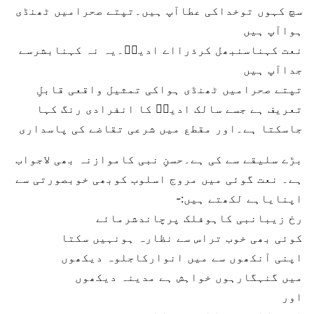
سچ کہوں توخداکی عطاآپ ہیں۔تپتے صحرامیں ٹھنڈی
ہواآپ ہیں
نعت کہناسنبھل کرذرااے ادیبؔ۔یہ نہ کہنابشرسے
جداآپ ہیں
تپتے صحرامیں ٹھنڈی ہواکی تمثیل واقعی قابلِ
تعریف ہے جسے سالک ادیبؔ کا انفرادی رنگ کہا
جاسکتا ہے۔اور مقطع میں شرعی تقاضے کی پاسداری
بڑے سلیقے سے کی ہے۔حسنِ نبی کاموازنہ بھی لاجواب
ہے۔ نعت گوئی میں مروج اسلوب کوبھی خوبصورتی سے
اپنایاہے لکھتے ہیں:-
رخ زیبانبی کاہوفلک پرچاندشرمائے
کوئی بھی خوب تراس سے نظارہ ہونہیں سکتا
اپنی آنکھوں سے میں انوارکاجلوہ دیکھوں
میں گنہگارہوں خواہش ہے مدینہ دیکھوں
اور