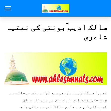
سالک ادیب ؔبونتی کی نعتیہ
شاعری
شعروادب کی زمین مزیدوسیع تراس وقت ہوجاتی ہے
جب سخنورصنفِ ادب کے تنوع میں اپناامکان
ڈھونڈلیتاہے۔محترم سالک ادیب بونتی صاحب