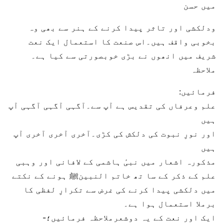
میں حسن
ودلکشی اور تاثر پیدا کرنے کے ہنر سے بھی وہ
بخوبی واقف ہیں۔اس صنعت کا استعمال ایک نعت
شریف میں انھوں نے بڑی خوبصورتی سے کیا ہے۔
ملاحظہ
فرمائیں:
علم وعرفاں کی تقدیس ہے آپ سے۔آگہی آگہی آگہی آپ
ہیں
اور نورِ نبوت کی دلکش کی کڑی۔آخری آخری آخری آپ
ہیں
مذکورہ اشعار میں نبیٔ ہاشمی کے لافانی اور وہبی
علم کے ذکر کے سا تھ خاتم النبینﷺ ہونے کے نکتے
میں دلکشی پیدا کرنے کی غرض سے تکرارِ لفظی کا
برملا استعمال ہوا ہے۔
ایک اور نعت کے یہ دوشعرملاحظہ فرمائیں؛-