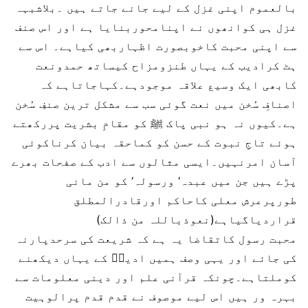
بالعموم اپنی غزل کے لیے جانے جاتے ہیں ۔بلاشبہہ
غزل ہی کوانھوں نے اپنامحوربنایا ہے اور اس صنف
سے اپنی محبت کاخوبصورت اظہاربھی کیاہے۔ اس سے
ہٹ کرادیب کے یہاں طنزومزاح کیساتھ حمدونعت
کابھی ایک وسیع علاقہ موجودہے۔کہاجاتاہے کہ
اصنافِ سُخن میں نعت گوئی سب سے مشکل ترین صنفِ سُخن
ہے۔کیوں نہ ہو نبی پاک ﷺ کو مقامِ بشریت پررکھتے
ہوئے تاجِ نبوت کے حسن کو کماحقہ بیان کرناکوئی
آسان امرنہیں۔ایسی مثالوں سے ادب کے صفحات بھرے
پڑے ہیں جن میں عبدہ‘ ورسولہ‘ کو من مانی
طورپرعرش معلی کاحاکم اورقادرالمطلق
قراردیاگیاہے(نعوذباللہ من ذالک)
محبت رسول کاتقاضا یہ ہے کہ شریعت کی سرحدپارنہ
کی جائے اور یہی وصف ہمیں ادیبؔ کے یہاں دیکھنے
کوملتاہے۔چونکہ قرآنی علم اور دینی معلومات سے
بہرہ ور ہیں اس لیے موصوف نے قدم قدم پرالوہیت