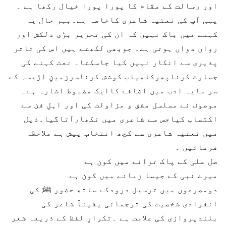
اور رسالت کے مقام کا پورا پورا خیال رکھا ہے ۔
یہی آپ کی نعتیہ شاعری کاخاصہ ہے۔بہر حال یہ
کہنے میں باک نہیں کہ ان کی تحریر بڑی دلکش اور
رواں دواں ہوتی ہے۔ جوبھی لکھتے ہیں اس کی تاثر
پذیری سے انکار نہیں کیا جاسکتا۔ نعت کہنے کی
جسارت کرناپھرکامیاب کوشش کرناسرزمینِ اڑیسہ کے
سر مایہ ادب میں اضافے کاایک مضبوط اشارہ ہے۔
موصوف نے مسلسل مشق و مزاولت کی اور اہلِ فن سے
اکتساب کیاجس سے شاعری میں نکھارآتاگیا۔ذیل
میں نعتیہ شاعری سے کچھ انتخاب پیش ہے ملاحظہ
فرمائیں ۔
صل علی کے پاک ترانے میں کون ہے
میرے نبی کے جیسا زمانے میں کون ہے
دومصرعوں میں ترسیل درودکے ساتھ حضور ﷺ کی
انفرادی شخصیت کی ترجمانی یقیناً شاعر کی
بلندپروازی کی علامت ہے ۔تکرارِ لفظ کے ذریعہ شعر