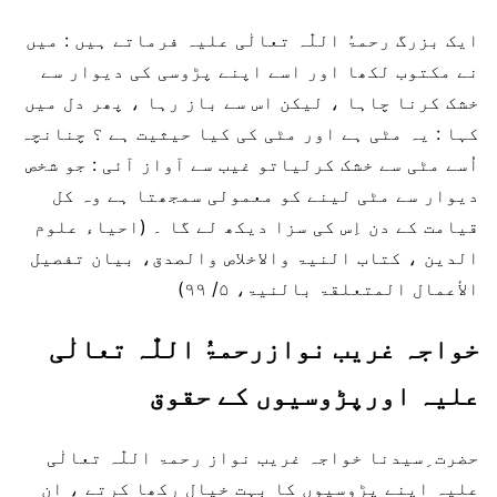
ایک بزرگ رحمۃُ اللّٰہ تعالٰی علیہ فرماتے ہیں : میں
نے مکتوب لکھا اور اسے اپنے پڑوسی کی دیوار سے
خشک کرنا چاہا ، لیکن اس سے باز رہا ، پھر دل میں
کہا : یہ مٹی ہے اور مٹی کی کیا حیثیت ہے ؟ چنانچہ
اُسے مٹی سے خشک کرلیاتو غیب سے آواز آئی : جو شخص
دیوار سے مٹی لینے کو معمولی سمجھتا ہے وہ کل
قیامت کے دن اِس کی سزا دیکھ لے گا ۔ (احیاء علوم
الدین ، کتاب النیۃ والاخلاص والصدق، بیان تفصیل
الأعمال المتعلقۃ بالنیۃ، ۵/ ۹۹)
خواجہ غریب نوازرحمۃُ اللّٰہ تعالٰی
علیہ اورپڑوسیوں کے حقوق
حضرت ِسیدنا خواجہ غریب نواز رحمۃ اللّٰہ تعالٰی
علیہ اپنے پڑوسیوں کا بہت خیال رکھا کرتے ، ان