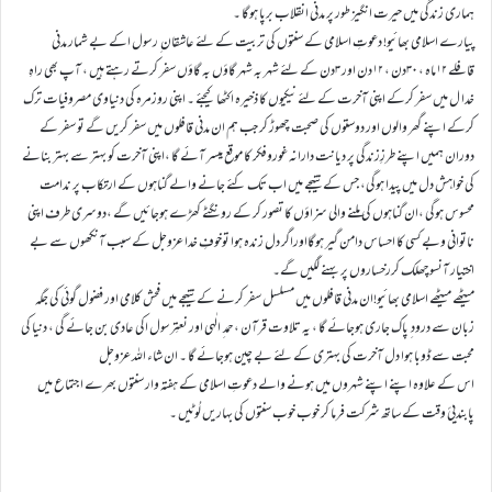
ہماری زندگی میں حیرت انگیز طور پر مدنی انقلاب برپا ہوگا ۔
پیارے اسلامی بھائیو! دعوتِ اسلامی کے سنتوں کی تربیت کے لئے عاشقان ِ رسول اکے بے شمار مدنی
قافلے ۱۲ماہ ، ۳۰دن ، ۱۲دن اور ۳دن کے لئے شہر بہ شہر گاؤں بہ گاؤں سفر کرتے رہتے ہیں ، آپ بھی راہِ
خدا ل میں سفر کرکے اپنی آخرت کے لئے نیکیوں کا ذخیرہ اکٹھا کیجئے ۔ اپنی روزمرہ کی دنیاوی مصروفیات ترک
کرکے اپنے گھر والوں اور دوستوں کی صحبت چھوڑ کر جب ہم ان مدنی قافلوں میں سفر کریں گے تو سفر کے
دوران ہمیں اپنے طرزِزندگی پر دیانت دارانہ غوروفکر کا موقع میسر آئے گا ،اپنی آخرت کو بہتر سے بہتر بنانے
کی خواہش دل میں پیدا ہوگی، جس کے نتیجے میں اب تک کئے جانے والے گناہوں کے ارتکاب پر ندامت
محسوس ہوگی ،ان گناہوں کی ملنے والی سزاؤں کا تصور کر کے رونگٹے کھڑے ہوجائیں گے ،دوسری طرف اپنی
ناتوانی وبے کسی کا احساس دامن گیر ہوگااوراگر دل زندہ ہوا توخوفِ خدا عزوجل کے سبب آنکھوں سے بے
اختیار آنسوچھلک کررخساروں پر بہنے لگیں گے۔
میٹھے میٹھے اسلامی بھائیو!ان مدنی قافلوں میں مسلسل سفر کرنے کے نتیجے میں فحش کلامی اور فضول گوئی کی جگہ
زبان سے درود ِ پاک جاری ہوجائے گا ، یہ تلاوت قرآن ،حمد ِ الٰہی اور نعتِرسول اکی عادی بن جائے گی ، دنیا کی
محبت سے ڈوبا ہوا دل آخرت کی بہتری کے لئے بے چین ہوجائے گا ۔ ان شاء اللہ عزوجل
اس کے علاوہ اپنے اپنے شہروں میں ہونے والے دعوتِ اسلامی کے ہفتہ وار سنتوں بھرے اجتماع میں
پابندیئ وقت کے ساتھ شرکت فرما کر خوب خوب سنتوں کی بہاریں لُوٹیں ۔