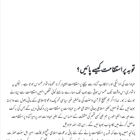
توبہ پر استقامت کیسے پائیں؟
عبادات کی ادائیگی اور ارتکاب ِ گناہ سے بچنے پر استقامت اختیار کرنا عموماً دشوار محسوس ہوتا ہے ۔ لیکن یہ
دشواری اس وقت تک محسوس ہوتی ہے جب تک ہمارے سامنے کوئی شخص انہیں استقامت سے اپنائے
ہوئے نہ ہو۔ لہذا! اگر ہم تبلیغ ِ قرآن وسنت کی عالمگیر غیرسیاسی تحریک دعوتِاسلامی کے مدنی ماحول سے وابستہ
ہوجائیں گے تو ہمیں کثیر اسلامی بھائی اجتماعی طور پر عبادات پر استقامت پزیر دکھائی دیں گے جس کی برکت
سے حیرت انگیز طور پر ہم بھی کسی قسم کی مشقت کے احساس کے بغیر عبادات اور پرہیزِ گناہ پر استقامت
حاصل کرنے میں کامیاب ہوجائیں گے ۔ ان شاء اللہ عزوجل
چنانچہ ہمیں چاہے کہ توبہ پر استقامت پانے کے لئے بانی ئدعوتِ اسلامی،شیخ طریقت، امیر اہل سنت حضرت