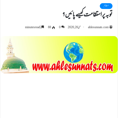
اسلام
توبہ پر استقامت کیسے پائیں؟
ahlesunnats.com
مئی 20, 2020
0
88