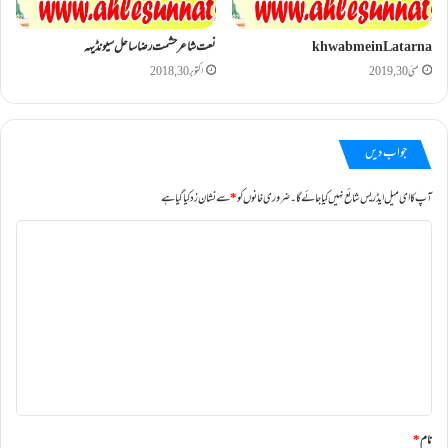
khwab mein Latarna
نعت شاعر حشمت رضا ساحل سیونڈیہہ
مئی 30, 2019
اکتوبر 30, 2018
جواب دیں
آپ کا ای میل ایڈریس شائع نہیں کیا جائے گا۔
ضروری خانوں کو
*
سے نشان زد کیا گیا ہے
ت
ب
ص
ر
ہ
*
نام
*