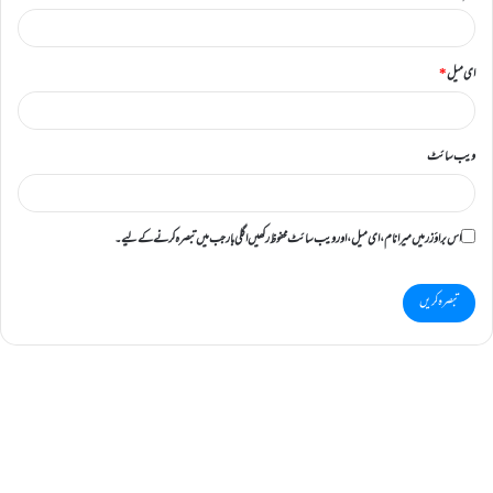
ای میل
*
ویب‌ سائٹ
اس براؤزر میں میرا نام، ای میل، اور ویب سائٹ محفوظ رکھیں اگلی بار جب میں تبصرہ کرنے کےلیے۔