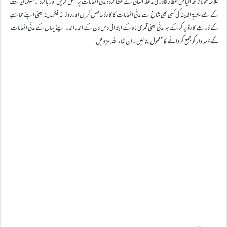
علامہ مولانا محمد الیاس عطار قادری مدظلہ العالی کے عطا کردہ مدنی انعامات پر عمل کریں اور باکردار مسلمان بننے
کے لئے مکتبۃ المدینہ کی کسی بھی شاخ سے مدنی انعامات کا کارڈ حاصل کریں اورروزانہ فکرمدینہ یعنی اپنے محاسبے
کے ذریعے کارڈ پر کر کے ہر مدنی یعنی قمری ماہ کے ابتدائی دس دن کے اندر اندر اپنے یہاں کے مدنی انعامات
کے ذمہ دار کو جمع کروانے کا معمول بنا لیں ۔ان شاء اللہ عزوجل!