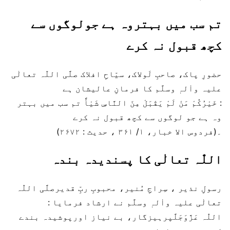
تم سب میں بہتروہ ہے جولوگوں سے
کچھ قبول نہ کرے
حضورِ پاک، صاحبِ لَولاک، سیّاحِ افلاک صلَّی اللّٰہ تعالٰی
علیہ واٰلہٖ وسلَّم کا فرمانِ عالیشان ہے
: خَیْرُکُمْ مَنْ لَمْ یَقْبَلْ مِنَ النَّاسِ شَیْأً تم سب میں بہتر
وہ ہے جو لوگوں سے کچھ قبول نہ کرے
۔(فردوس الا خبار، ۱/ ۳۶۱ ، حدیث : ۲۶۷۲)
اللّٰہ تعالٰی کا پسندیدہ بندہ
رسولِ نذیر ، سِراجِ مُنیر، محبوبِ ربِّ قدیرصلَّی اللّٰہ
تعالٰی علیہ واٰلہٖ وسلَّم نے ارشاد فرمایا :
اللّٰہ عَزَّوَجَلَّپرہیزگار، بے نیاز اورپوشیدہ بندے