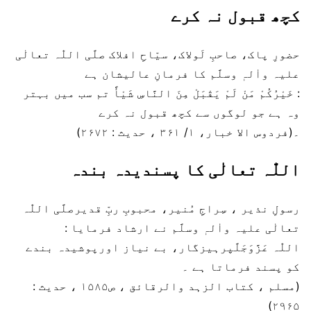
کچھ قبول نہ کرے
حضورِ پاک، صاحبِ لَولاک، سیّاحِ افلاک صلَّی اللّٰہ تعالٰی
علیہ واٰلہٖ وسلَّم کا فرمانِ عالیشان ہے
: خَیْرُکُمْ مَنْ لَمْ یَقْبَلْ مِنَ النَّاسِ شَیْأً تم سب میں بہتر
وہ ہے جو لوگوں سے کچھ قبول نہ کرے
۔(فردوس الا خبار، ۱/ ۳۶۱ ، حدیث : ۲۶۷۲)
اللّٰہ تعالٰی کا پسندیدہ بندہ
رسولِ نذیر ، سِراجِ مُنیر، محبوبِ ربِّ قدیرصلَّی اللّٰہ
تعالٰی علیہ واٰلہٖ وسلَّم نے ارشاد فرمایا :
اللّٰہ عَزَّوَجَلَّپرہیزگار، بے نیاز اورپوشیدہ بندے
کو پسند فرماتا ہے ۔
(مسلم ، کتاب الزہد والرقائق ، ص۱۵۸۵ ، حدیث :
۲۹۶۵)