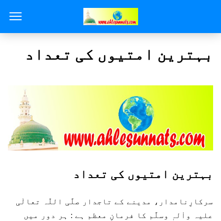
بہترین امتیوں کی تعداد
بہترین امتیوں کی تعداد
سرکارِنامدار، مدینے کے تاجدار صلَّی اللّٰہ تعالٰی
علیہ واٰلہٖ وسلَّم کا فرمانِ معظم ہے : ہر دور میں