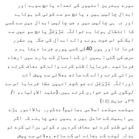
میرے بہترین امتیوں کی تعداد پانچ سوہے اور
ابدال چالیس ہیں ، پانچ سو سے کوئی کم ہوتاہے
اور نہ ہی چالیس میں ، جب چالیس ابدال میں سے کسی
کا انتقال ہوتا ہے تواللّٰہ عَزَّوَجَلَّ پانچ سو میں سے
ایک کو اس فوت ہونے والے ابدال کی جگہ پر مقرر
فرما تااور یوں 40کی کمی پوری فرما دیتا ہے ،
عرض کی گئی : ہمیں ان کے اعمال کے بارے میں ارشاد
فرمائیے ۔فرمایا : ظلم کرنے والے کو معاف کرتے ،
برائی کرنے والے کے ساتھ بھلائی سے پیش آتے
اوراللّٰہ عَزَّوَجَل نے جو کچھ انہیں عطا فرمایا اس سے
لوگوں کی غم خواری کرتے ہیں۔(حلیۃ الاولیاء، ۱/
۳۹، حدیث :۱۵)
میٹھے میٹھے اسلامی بھائیو! مذکورہ بالاامور بڑے
ہی اہمیت کے حامل ہیں ، ہمیں بھی چاہئے کہ اگر
کوئی ظلم کرے تو معاف کردیں ، کوئی برائی کرے تو
بدلہ لینے کے بجائے اس کے ساتھ بھلائی سے پیش