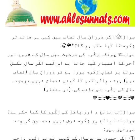
سوال:۞ اگر دورانِ سال نصاب میں کمی ہو جائے تو
زکٰوۃ کا کیا حکم ہو گا؟*🌹🍃
جواب:☜︎︎︎ چونکہ زکٰوۃ کی فرضیت میں سال کے شروع اور
آخر کا اعتبار کیا جاتا ہے اس لیے اگر سال مکمل
ہونے پر نصابِ زکٰوۃ پورا ہے تو دورانِ سال (نصاب
میں) ہونے والی کمی کا کوئی نقصان نہیں موجودہ
مال کی زکٰوۃ دی جائے گی۔(در مختار)
🧡::::::💙::::::❤️::::::💚
سوال: نا بالغ ، اور پاگل کی زکٰوۃ کا کیا حکم ہے؟
جواب: نا بالغ پر زکٰوۃ فرض نہیں ،مجنون کی چند
صورتیں ہیں:
(1) اگر جنون پورے سال کو گھیر لے تو زکٰوۃ واجب