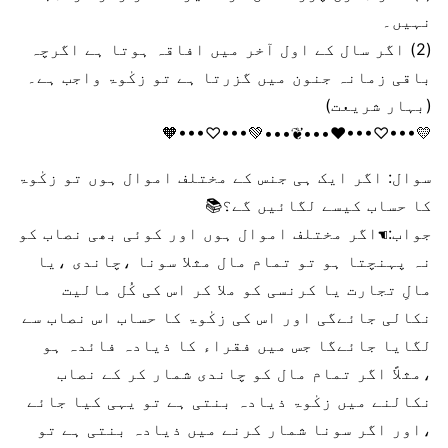
نہیں۔
(2) اگر سال کے اول آخر میں افاقہ ہوتا ہے اگرچہ
باقی زمانہ جنون میں گزرتا ہے تو زکٰوۃ واجب ہے۔
(بہار شریعت)
💛•••♡︎•••❤️•••❦︎•••💚•••♡︎•••🧡
سوال: اگر ایک ہی جنس کے مختلف اموال ہوں تو زکٰوۃ
کا حساب کیسے لگائیں گے؟📚
جواب:☚اگر مختلف اموال ہوں اور کوئی بھی نصاب کو
نہ پہنچتا ہو تو تمام مال مثلا سونا ،چاندی ،یا
مالِ تجارت یا کرنسی کو ملا کر اس کی کُل مالیت
نکالی جائےگی اور اس کی زکٰوۃ کا حساب اس نصاب سے
لگایا جائےگا جس میں فقراء کا ذیادہ فائدہ ہو
،مثلاً اگر تمام مال کو چاندی شمار کر کے نصاب
نکالنے میں زکٰوۃ ذیادہ بنتی ہے تو یہی کیا جائے
،اور اگر سونا شمار کرنے میں ذیادہ بنتی ہے تو