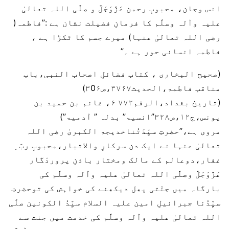
انس وجان، محبوبِ رحمن عَزَّوَجَلَّ و صلَّی اللہ تعالیٰ
علیہ وآلہ وسلَّم کا فرمانِ فضیلت نشان ہے :”فاطمہ(
رضی اللہ تعالیٰ عنہا) میرے جسم کا ٹکڑا ہے ،
فاطمہ انسانی حور ہے ۔”
(صحیح البخاری ، کتاب فضائلِ اصحاب النبی،باب
مناقب فاطمۃ،الحدیث۳۷۶۷،ص۳0۶)
(تاریخ بغداد،الرقم۷۷۲ ۶، غانم بن حمید بن
یونس،ج۱۲،ص۳۲۸”انسیۃ” بدلہ ” آدمیۃ”)
مروی ہے،”حضرتِ سیِّدَتُناخدیجۃ الکبریٰ رضی اللہ
تعالیٰ عنہا نے ایک دن سرکارِ والاتبار،محبوبِ ربّ ِ
غفار،دوعالم کے مالک ومختار باذنِ پروردْگار
عَزَّوَجَلَّ وصلَّی اللہ تعالیٰ علیہ وآلہ وسلَّم کی
بارگاہ میں جنّتی پھل دیکھنے کی خواہش کی توحضرتِ
سیِّدُنا جبرائیلِ امین علیہ السلام سیِّدُ الکونین صلَّی
اللہ تعالیٰ علیہ وآلہ وسلَّم کی خدمت میں جنت سے