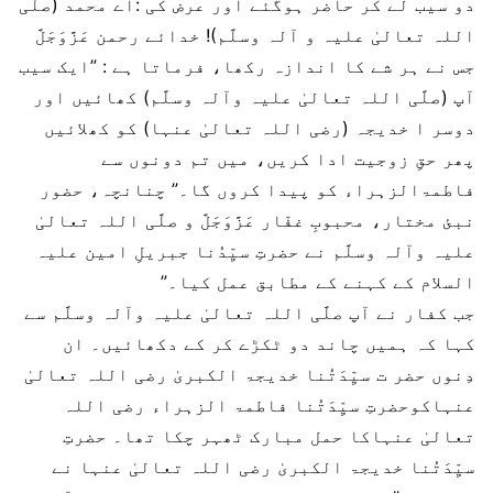
دو سیب لے کر حاضر ہوگئے اور عرض کی :اے محمد (صلَّی
اللہ تعالیٰ علیہ و آلہ وسلَّم)! خدائے رحمن عَزَّوَجَلَّ
جس نے ہر شے کا اندازہ رکھا، فرماتا ہے : ”ایک سیب
آپ (صلَّی اللہ تعالیٰ علیہ وآلہ وسلَّم) کھائیں اور
دوسر ا خدیجہ (رضی اللہ تعالیٰ عنہا) کو کھلائیں
پھر حقِ زوجیت ادا کریں، میں تم دونوں سے
فاطمۃالزہراء کو پیدا کروں گا۔” چنانچہ، حضور
نبئ مختار، محبوبِ غفّار عَزَّوَجَلَّ و صلَّی اللہ تعالیٰ
علیہ وآلہ وسلَّم نے حضرتِ سیِّدُنا جبریلِ امین علیہ
السلام کے کہنے کے مطابق عمل کیا۔”
جب کفار نے آپ صلَّی اللہ تعالیٰ علیہ وآلہ وسلَّم سے
کہا کہ ہمیں چاند دو ٹکڑے کر کے دکھائیں۔ ان
دِنوں حضر ت سیِّدَتُنا خدیجۃ الکبریٰ رضی اللہ تعالیٰ
عنہاکوحضرتِ سیِّدَتُنا فاطمۃ الزہراء رضی اللہ
تعالیٰ عنہاکا حمل مبارک ٹھہر چکا تھا۔ حضرتِ
سیِّدَتُنا خدیجۃ الکبریٰ رضی اللہ تعالیٰ عنہا نے