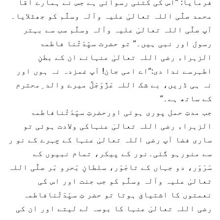
فرمایا: ”اس کی کتنی رسوائی ہے جس نے ہمارے آقا
محمد صلَّی اللہ تعالیٰ علیہ وآلہ وسلَّم کو جھٹلایا۔
آپ صلَّی اللہ تعالیٰ علیہ وآلہ وسلَّم سب سے بہتر
رسول اور نبی ہیں۔” تو حضرت سیِّدَتُنا فاطمۃ
الزہراء رضی اللہ تعالیٰ عنہانے ان کے بطنِ
اطہرسے ندا دی:”اے امی جان! آپ غمزدہ نہ ہوں اور
نہ ہی ڈریں، بے شک اللہ عَزَّوَجَلَّ میرے والد ِمحترم
کے ساتھ ہے۔”
جب مدتِ حمل پوری ہوئی اورحضرتِ سیِّدَتُنافاطمۃ
الزہراء رضی اللہ تعالیٰ عنہاکی ولادت ہوئی تو
ساری فضا آپ رضی اللہ تعالیٰ عنہا کے چہرے کے نو ر
سے منورہو گئی۔نور کے پیکر، تمام نبیوں کے
سَرْوَر، دو جہاں کے تاجْوَر، سلطانِ بَحرو بَر صلَّی اللہ
تعالیٰ علیہ وآلہ وسلَّم کو جب جنت اور اس کی
نعمتوں کا اشتیاق ہوتا تو حضر تِ سیِّدَتُنافاطمہ
رضی اللہ تعالیٰ عنہا کا بوسہ لے لیتے اور ان کی