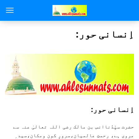
اِنسانی حور:
اِنسانی حور:
حضرت سیِّدُناانس بن مالک رضی اللہ تعالیٰ عنہ سے
مروی ہے، رحمتِ عالمیان،سرورِ کون ومکان،سید ِ