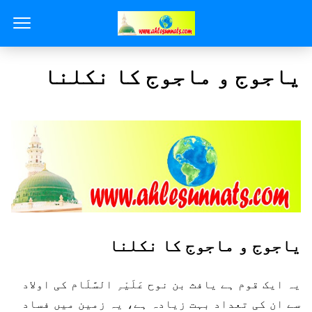
یاجوج و ماجوج کا نکلنا
یاجوج و ماجوج کا نکلنا
یہ ایک قوم ہے یافث بن نوح عَلَیْہِ السَّلَام کی اولاد
سے ان کی تعداد بہت زیادہ ہے، یہ زمین میں فساد