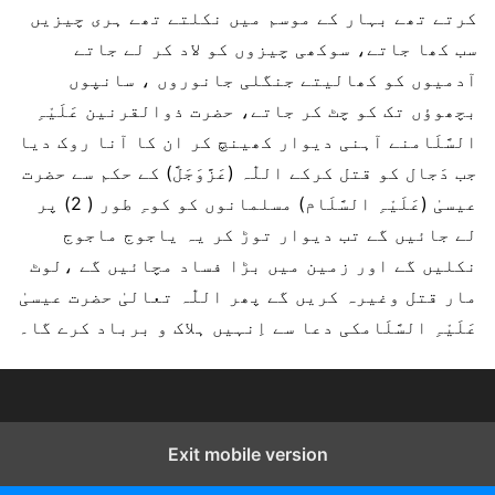
کرتے تھے بہار کے موسم میں نکلتے تھے ہری چیزیں
سب کھا جاتے، سوکھی چیزوں کو لاد کر لے جاتے
آدمیوں کو کھالیتے جنگلی جانوروں ، سانپوں
بچھوؤں تک کو چٹ کر جاتے، حضرت ذوالقرنین عَلَیْہِ
السَّلَامنے آہنی دیوار کھینچ کر ان کا آنا روک دیا
جب دَجال کو قتل کرکے اللّٰہ (عَزَّوَجَلَّ) کے حکم سے حضرت
عیسیٰ (عَلَیْہِ السَّلَام) مسلمانوں کو کوہِ طور ( 2) پر
لے جائیں گے تب دیوار توڑ کر یہ یاجوج ماجوج
نکلیں گے اور زمین میں بڑا فساد مچائیں گے ،لوٹ
مار قتل وغیرہ کریں گے پھر اللّٰہ تعالیٰ حضرت عیسیٰ
عَلَیْہِ السَّلَامکی دعا سے اِنہیں ہلاک و برباد کرے گا۔
Exit mobile version