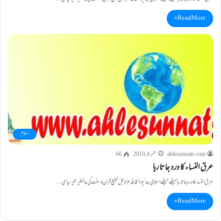
Read More »
اسلام
ahlesunnats.com
ستمبر 4, 2019
66
عرق النساء کا درد جاتا رہا
عرق النساء کا درد جاتا رہا میٹھے میٹھے اسلامی بھائیو! اَلْحَمْدُ لِلّٰہ عَزَّوَجَلَّ تبلیغِ قراٰن وسنّت کی عالمگیر غیر سیاسی…
Read More »