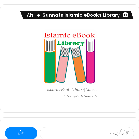
Ahl-e-Sunnats Islamic eBooks Library
Islamic eBooks Library|Islamic
Library AhleSunnats
تلاش
کریں