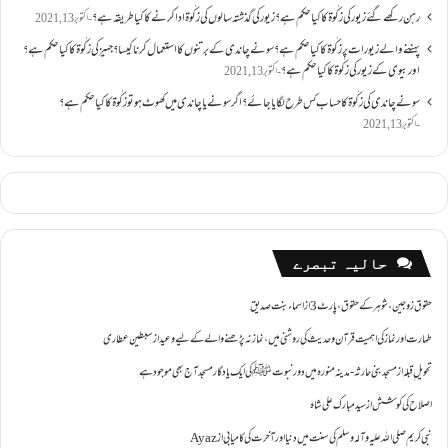
رہن رکھے گئے زیور کی زکٰوۃ کا کیا حکم ہے؟زیور کی گذشتہ سالوں کی زکٰوۃ ادا کرنے کا کیا طریقہ ہے؟
اکتوبر 13, 2021
پہننے والے زیورات پر زکٰوۃ کا کیا حکم ہے؟ سونے چاندی کے برتنوں کا استعمال کرنا کیسا؟ جہیز کی زکٰوۃ کا کیا حکم ہے؟
اور بیوی کے زیور کی زکٰوۃ کا کیا حکم ہے؟
اکتوبر 13, 2021
سونے چاندی کی زکٰوۃ کا حساب کس طرح لگایا جائے؟ اگر سونے یا چاندی میں کھوٹ ہو تو زکٰوۃ کا کیا حکم ہے؟
اکتوبر 13, 2021
حالیہ تبصرے
حقوق زوجین ،شوہر کے حقوق ،پارٹ 3
از
اسماء بنت صدیق
طہارت اور نماز کی اہمیت قرآن و حدیث کی روشنی میں ،نماز نہ پڑھنے والے کے لیے وعید
از
سبطین عطاری
تحویل ِقبلہ
از
مسجد بنی حارثہ - مدینہ منورہ میں دور نبوتﷺ کی ایک یادگار مسجد آج بھی موجود ہے
اصلاح کی کوشش
از
سید مبارک علی شاہ
نبی کریم صلی اللہ علیہ وآلہ وسلم کی سنت میں دنیا اور آخرت کی کامیابی
از
Ayaz