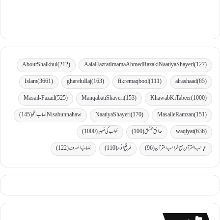
AboutShaikhul
(212)
Aala Hazrat Imama Ahmed Raza ki Naatiya Shayeri
(127)
Islam
(3661)
gharelu Ilaj
(163)
fikremaqbool
(111)
al rashaad
(85)
Masail-Fazail
(525)
Manqabati Shayeri
(153)
Khawab Ki Tabeer
(1000)
(151)
MasaileRamzan
(170)
Naatiya Shayeri
Nisabunnahaw نصاب النحو
(145)
(636)
waqiyat
حدائق بخشش
(100)
خواب کی تعبیر
(1000)
عجائب القرآن مع غرائب القرآن
(96)
مُرقعِ انوار
(110)
نِصَابُ الصرف
(122)
زمرے