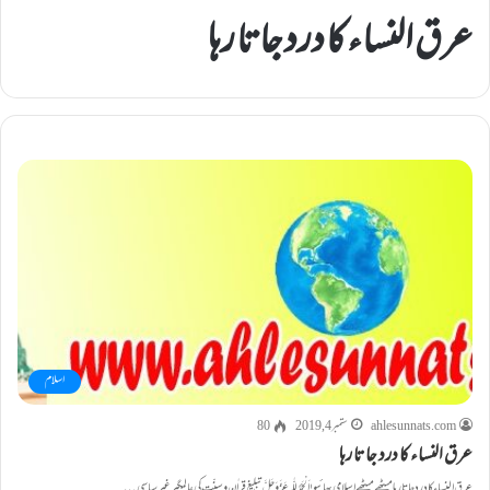
عرق النساء کا درد جاتا رہا
اسلام
ahlesunnats.com
ستمبر 4, 2019
80
عرق النساء کا درد جاتا رہا
عرق النساء کا درد جاتا رہا میٹھے میٹھے اسلامی بھائیو! اَلْحَمْدُ لِلّٰہ عَزَّوَجَلَّ تبلیغِ قراٰن وسنّت کی عالمگیر غیر سیاسی…