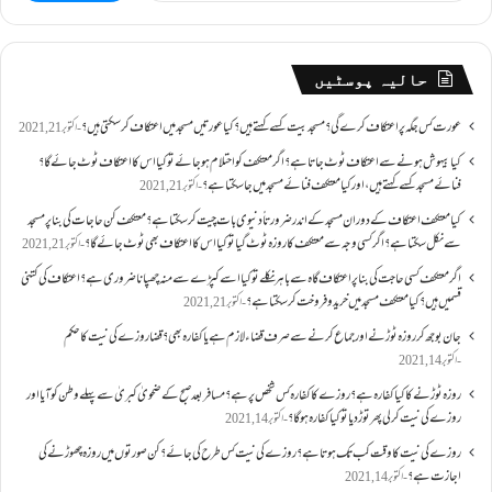
برائے:
حالیہ پوسٹیں
عورت کس جگہ پر اعتکاف کرے گی؟مسجد بیت کسے کہتے ہیں؟کیا عورتیں مسجد میں اعتکاف کر سکتی ہیں؟
اکتوبر 21, 2021
کیا بیہوش ہونے سے اعتکاف ٹوٹ جاتا ہے؟ اگر معتکف کو احتلام ہو جائے تو کیا اس کا اعتکاف ٹوٹ جائے گا؟
فنائے مسجد کسے کہتے ہیں ، اور کیا معتکف فنائے مسجد میں جا سکتا ہے؟
اکتوبر 21, 2021
کیا معتکف اعتکاف کے دوران مسجد کے اندر ضرورتاً دنیوی بات چیت کر سکتا ہے؟معتکف کن حاجات کی بنا پر مسجد
سے نکل سکتا ہے؟ اگر کسی وجہ سے معتکف کا روزہ ٹوٹ گیا تو کیا اس کا اعتکاف بھی ٹوٹ جائے گا؟
اکتوبر 21, 2021
اگر معتکف کسی حاجت کی بنا پر اعتکاف گاہ سے باہر نکلے تو کیا اسے کپڑے سے منہ چھپانا ضروری ہے؟اعتکاف کی کتنی
قسمیں ہیں؟کیا معتکف مسجد میں خرید و فروخت کر سکتا ہے؟
اکتوبر 21, 2021
جان بوجھ کر روزہ ٹوڑنے اور جماع کرنے سے صرف قضاء لازم ہے یا کفارہ بھی؟ قضا روزے کی نیت کا حکم
اکتوبر 14, 2021
روزہ ٹوڑنے کا کیا کفارہ ہے؟روزے کا کفارہ کس شخص پر ہے؟ مسافر بعد صبح کے ضحویٰ کبریٰ سے پہلے وطن کو آیا اور
روزے کی نیت کر لی پھر توڑ دیا تو کیا کفارہ ہو گا؟
اکتوبر 14, 2021
روزے کی نیت کا وقت کب تک ہوتا ہے؟ روزے کی نیت کس طرح کی جائے؟ کن صورتوں میں روزہ چھوڑنے کی
اجازت ہے؟
اکتوبر 14, 2021