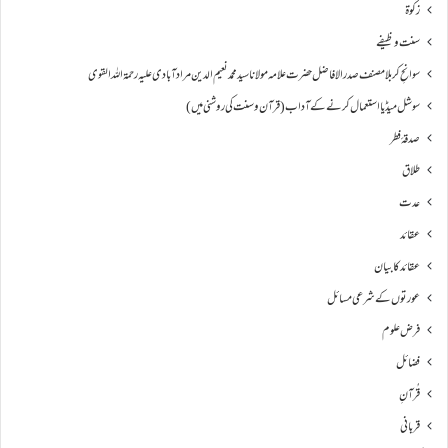
زکٰوۃ
سنت وظیفے
سوانحِ كربلا مصنف صدر الافاضل حضرت علامہ مولانا سید محمد نعیم الدین مراد آبادی علیہ رحمۃ اللہ القوی
سوشل میڈیا استعمال کرنے کے آداب (قرآن و سنت کی روشنی میں)
صدقۂ فطر
طلاق
عدت
عقائد
عقائد کا بیان
عورتوں کے شرعی مسائل
فرض علوم
فضائل
قُرآنِ
قربانی