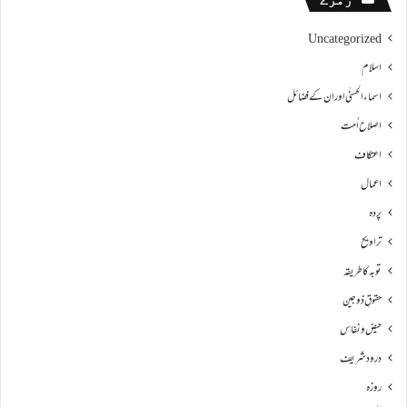
Uncategorized
اسلام
اسماءالحسنٰی اور ان کے فضائل
اصلاح اُمت
اعتکاف
اعمال
پردہ
تراویح
توبہ کا طریقہ
حقوقِ ذوجین
حیض و نفاس
درود شریف
روزہ