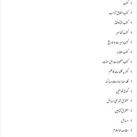
کتب
کتب اخلاق آداب
کتب افتا و فقہ
کتب تفاسیر
کتب سیرت و تاریخ
کتب عقائد
کتب معمولات اہل سنت
کفریہ کلمات کا علم
گلدستۂ احادیثِ مبارکہ
گوشۂ خواتین
متفرق شرعی مسائل
متفرق کتابیں
مسائل
مقاصد الاسلام