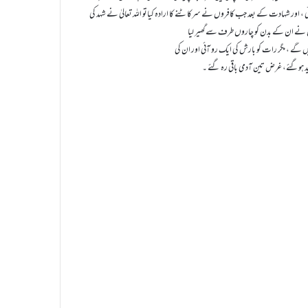
وئی ، اور شہادت کے بعد جب کافروں نے سرکاٹنے کا ارادہ کیاتو اللہ تعالیٰ نے شہد کی
گے ، مگر رات کو بارش کی ایک رو آئی اور ان کی
ید ہوگئے، غرض تین آدمی باقی رہ گئے ۔