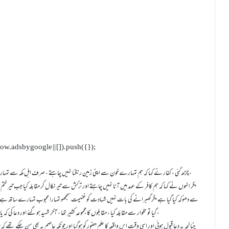
w.adsbygoogle || []).push({});
چڑھ گئی ، کفار نے کہا کہ ہم تمہارے خون سے اپنی زمین رنگنا نہیں چاہتے ، صرف اہل مکہ سے تمہارے بدلہ میں کچھ مال لینا چاہتے ہیں ، تم ہمارے ساتھ آجاؤ ہم تم کو قتل نہ کریں گے ،
مگر انہوں نے کہا کہ ہم کافر کے عہد میں آنا نہیں چاہتے اور ترکش سے تیر نکال کر مقابلہ کیا جب تیر خ
سے دھوکہ کیا گیا ہے مگر گھبرانے کی بات نہیں شہادت کو غنیمت سمجھو تمہارا محبوب تمہارے ساتھ ہے اور
گیا تو تلوار سے مقابلہ کیا ، مقابلوں کا مجموعہ کثیر تھا ، آخر شہید ہوگئے اور دعا کی کہ یا اللہ اپنے رسول صلی اللہ علیہ اٰلہ وسلم کو ہمارے قصہ کی خبر کر دے ،