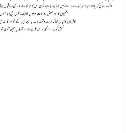
وقت دعا کی کہ یا اللہ میرا سر تیرے راستے میں کاٹا جارہا ہے تو ہی اس کا محافظ ہے وہ بھی دعا قبول ہ
مکھیوں کا اور بعض روایات بھڑوں کا ایک غول بھیج دیا جنہوں نے ان کے بدن کو چاروں طرف سے گھیر لیا ،
کافروں کو خیال تھا کہ رات وقت جب یہ اڑجائیں گے تو سر کاٹ لیں 
نعش کو بہا لے گئی ، اس طرح سات آدمی یا تین آدمی شہ