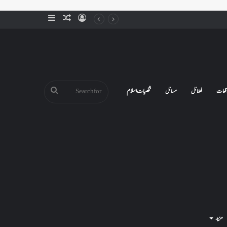
Sidebar
Random
Log
Article
In
Search
قعات
فضائل
مسائل
شخصیات اسلام
for
مزید