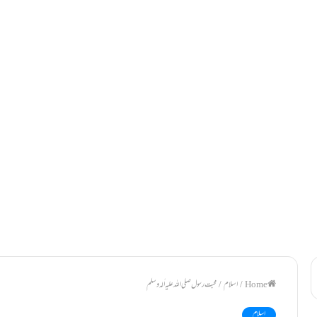
/
اسلام
/
محبت رسول صلی اللہ علیہ اٰلہ وسلم
اسلام