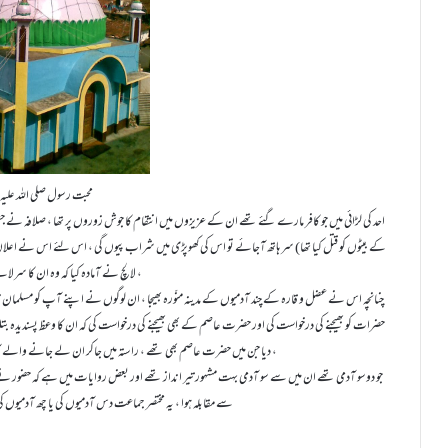
محبت رسول صلی اللہ علیہ ا
احد کی لڑائی میں جو کافر مارے گئے تھے ان کے عزیزوں میں انتقام کا جوش زوروں پر تھا ، صلافہ نے 
کے بیٹوں کو قتل کیا تھا) سر ہاتھ آجائے تو اس کی کھوپڑی میں شراب پیوں گی ، اس لئے اس نے اعلان ک
لالچ نے آمادہ کیا کہ وہ ان کا سرلانے کی کوشش کرے ،
حضرات کو بھیجنے کی درخواست کی اور حضرت عاصم کے بھی بھیجنے کی درخواست کی کہ ان کا وعظ پسندیدہ ب
دیا جن میں حضرت عاصم بھی تھے ، راستہ میں جاکر ان لے جانے والے آدمیوں نے بد عہدی کی اور دشمنوں کو مقابلہ کے لئے بلایا ،
سے مقابلہ ہوا ، یہ مختصر جماعت دس آدمیوں کی یا چھ آدمیوں کی یہ حالت دیکھ کر ایک پہاڑ جس کا نام فدفذ تھا