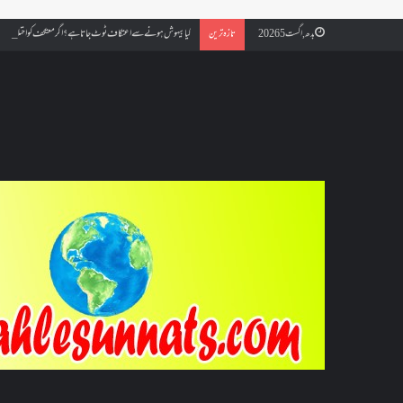
کیا بیہوش ہونے سے اعتکاف ٹوٹ جاتا ہے؟ اگر معتکف کو احتلام ہو جائ
بدھ, اگست 5 2026
تازہ ترین