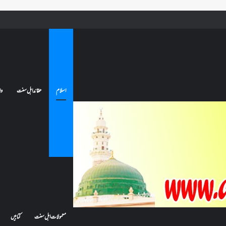
ے تو کیا اس کا اعتکاف ٹوٹ جائے گا؟فنائے مسجد کسے کہتے ہیں ، اور کیا معتکف فنائے مسجد میں جا سکتا ہے؟
اسلام
عقائد اہل سنت
وا
معمولات اہل سنت
کتابیں