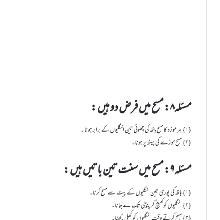
مسئلہ۸: مسح میں فرض دو ہیں :
{۱} ہر موزہ کا مسح ہاتھ کی چھوٹی تین انگلیوں کے برابر ہونا ۔
{۲} مسح موزے کی پیٹھ پر ہونا۔
مسئلہ۹: مسح میں سنت تین باتیں ہیں :
{۱} ہاتھ کی پوری تین انگلیوں کے پیٹ سے مسح کرنا۔
{۲} انگلیوں کو کھینچ کر پنڈلی تک لے جانا۔
{۳} مسح کرتے وقت انگلیوں کو کھلی رکھنا۔