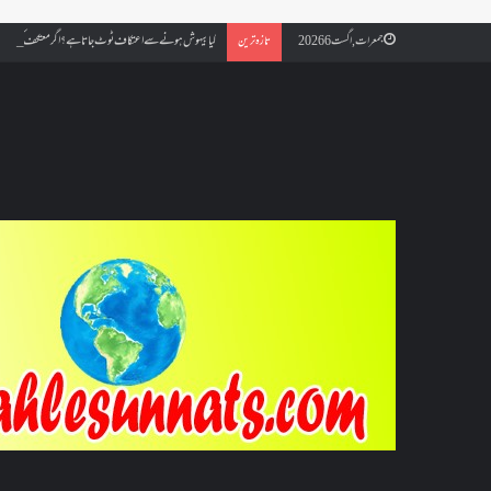
کیا بیہوش ہونے سے اعتکاف ٹوٹ جاتا ہے؟ اگر معتکف کو احتلام ہو
جمعرات, اگست 6 2026
تازہ ترین