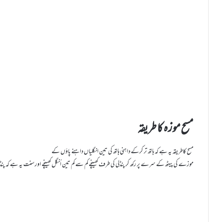
مسح موزہ کا طریقہ
مسح کاطریقہ یہ ہے کہ ہاتھ تر کرکے دا ہنی ہاتھ کی تین انگلیاں داہنے پاؤں کے
موزے کی پیٹھ کے سرے پر رکھ کر پنڈلی کی طرف کھینچے کم سے کم تین اُنگل کھینچے اور سنت یہ ہے کہ پنڈ