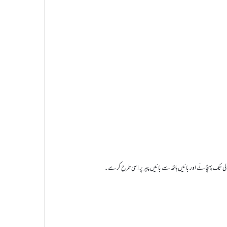
لی تک پہنچائے اور بائیں ہاتھ سے بائیں پیر پر اِسی طرح کرے۔