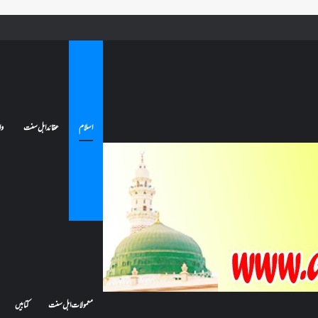
 جائے تو کیا اس کا اعتکاف ٹوٹ جائے گا؟فنائے مسجد کسے کہتے ہیں ، اور کیا معتکف فنائے مسجد میں جا سکتا ہے؟
اسلام
عقائد اہل سنت
وا
معمولات اہل سنت
کتابیں