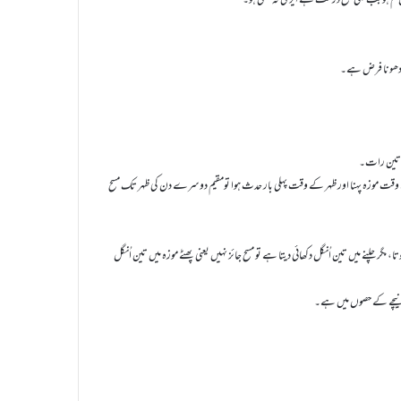
دت کا شمار ہوگا، مثلا ًصبح کے وقت موزہ پہنا اور ظہر کے وقت پہلی بار حدث ہوا تومقیم دوسرے دن کی ظہر تک مسح
، مگر چلنے میں تین اُنگل دکھائی دیتا ہے تو مسح جائز نہیں یعنی پھٹے موزہ میں تین اُنگل