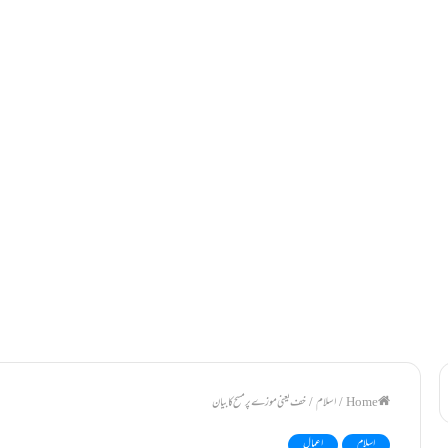
/
اسلام
/
خف یعنی موزے پر مسح کا بیان
اسلام
اعمال