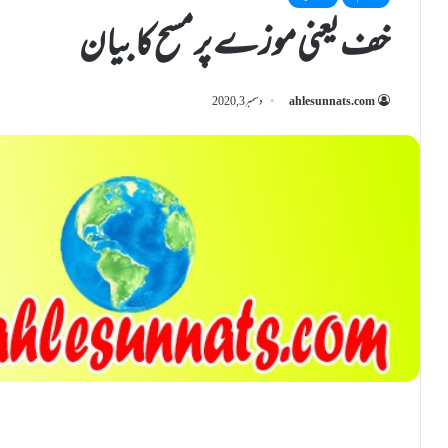
خف یعنی موزے پر مسح کا بیان
ahlesunnats.com
دسمبر 3, 2020