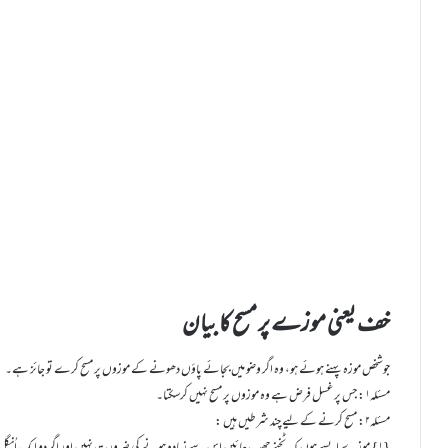
خف یعنی موزے پر مسح کا بیان
جوشخص موزہ پہنے ہوئے ہو، وہ اگر وضو میں بجائے پاؤں دھونے کے موزوں پر مسح کرے تو جائز ہے۔
مسئلہ۱: جس پر غسل فرض ہے وہ موزوں پر مسح نہیں کرسکتا۔
مسئلہ۲: مسح کرنے کے لیے چند شرطیں ہیں :