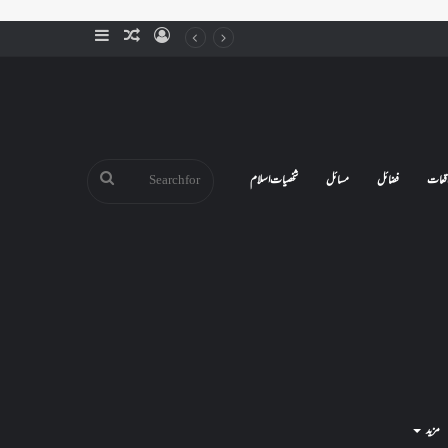
Sidebar
Random
Log
Article
In
Search
قعات
فضائل
مسائل
شخصیات اسلام
for
مزید