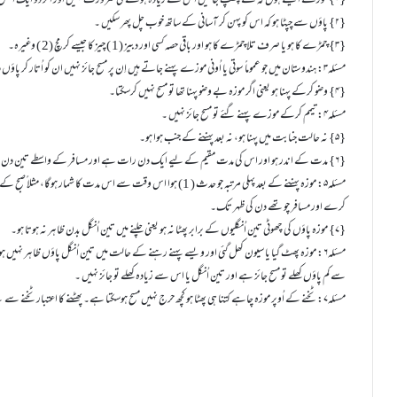
{۱} موزے ایسے ہوں کہ ٹخنے چھپ جائیں اس سے زیادہ ہونے کی ضرورت نہیں اور اگر دو ایک اُنگل کم ہو جب بھی مسح درست ہے ایڑی نہ کھلی ہو۔
{۲} پاؤں سے چپٹا ہو کہ اس کو پہن کر آسانی کے ساتھ خوب چل پھر سکیں ۔
{۳} چمڑے کا ہو یا صرف تلا چمڑے کا ہو اور باقی حصہ کسی اور دبیز (1 ) چیز کا جیسے کرمچ (2 ) وغیرہ۔
مسئلہ۳: ہندوستان میں جو عموماً سوتی یا اُونی موزے پہنے جاتے ہیں اِن پر مسح جائز نہیں ان کو اُتار کر پاؤں دھونا فرض ہے۔
{۴} وضو کرکے پہنا ہو یعنی اگر موزہ بے وضو پہنا تھا تو مسح نہیں کرسکتا۔
مسئلہ۴: تیمم کرکے موزے پہنے گئے تو مسح جائز نہیں ۔
{۵} نہ حالت جنابت میں پہنا ہو، نہ بعد پہننے کے جنب ہوا ہو۔
{۶} مدت کے اندر ہو اور اس کی مدت مقیم کے لیے ایک دن رات ہے اور مسافر کے واسطے تین دن تین رات۔
مسئلہ۵: موزہ پہننے کے بعد پہلی مرتبہ جو حدث ( 1) ہوا اس وقت سے اس م
کرے اور مسافر چوتھے دن کی ظہر تک۔
{۷} موزہ پاؤں کی چھوٹی تین اُنگلیوں کے برابر پھٹا نہ ہو یعنی چلنے میں تین اُنگل بدن ظاہر نہ ہوتا ہو۔
مسئلہ۶: موزہ پھٹ گیا یا سیون کھل گئی اور ویسے پہنے رہنے کے حالت میں تین اُنگل پاؤں ظاہر نہیں ہوتا
سے کم پاؤں کھلے تو مسح جائز ہے اور تین اُنگل یا اس سے زیادہ کھلے تو جائز نہیں ۔
مسئلہ۷: ٹخنے کے اُوپر موزہ چاہے کتنا ہی پھٹا ہو کچھ حرج نہیں مسح ہوسکتا ہے۔ پھٹنے کا اعتبار ٹخنے سے نیچے کے حصوں میں ہے۔