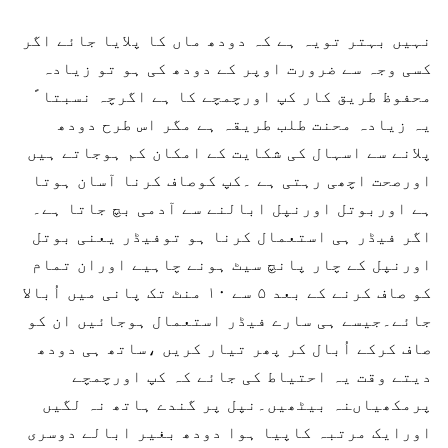
نہیں بہتر تویہ ہے کہ دودھ ماں کا پلایا جائے اگر
کسی وجہ سے ضرورت اوپر کے دودھ کی ہو تو زیادہ
محفوظ طریق کار کپ اورچمچے کا ہے اگرچہ نسبتا ً
یہ زیادہ محنت طلب طریقہ ہے مگر اس طرح دودھ
پلانے سے اسہال کی شکایت کے امکان کم ہوجاتے ہیں
اورصحت اچھی رہتی ہے ۔کپ کوصاف کرنا آسان ہوتا
ہے اوربوتل اورنپل ابالنے سے آدمی بچ جاتا ہے۔
اگر فیڈر ہی استعمال کرنا ہو توفیڈر یعنی بوتل
اورنپل کے چار پانچ سیٹ ہونے چاہیے اوران تمام
کو صاف کرنے کے بعد ۵ سے ۱۰ منٹ تک پانی میں اُبالا
جائے۔جیسے ہی سارے فیڈر استعمال ہوجائیں ان کو
صاف کرکے اُبال کر پھر تیار کریں ،ساتھ ہی دودھ
دیتے وقت یہ احتیاط کی جائے کہ کپ اورچمچے
پرمکھیاںنہ بیٹھیں۔نپل پر گندے ہاتھ نہ لگیں
اورایک مرتبہ کاپیا ہوا دودھ بغیر ابالے دوسری