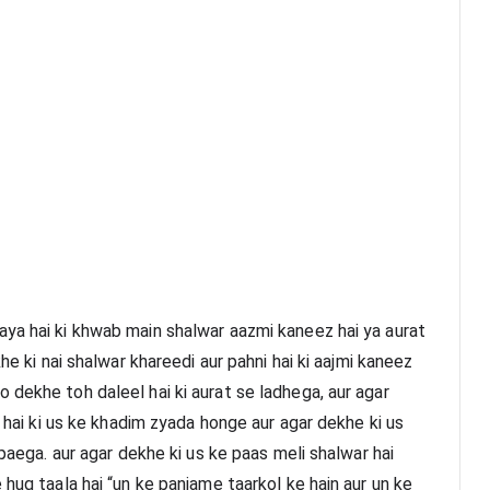
ya hai ki khwab main shalwar aazmi kaneez hai ya aurat 
he ki nai shalwar khareedi aur pahni hai ki aajmi kaneez 
dekhe toh daleel hai ki aurat se ladhega, aur agar 
l hai ki us ke khadim zyada honge aur agar dekhe ki us 
 paega. aur agar dekhe ki us ke paas meli shalwar hai 
huq taala hai “un ke panjame taarkol ke hain aur un ke 