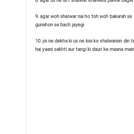
8. agar us ne sirf shalwar khareedi pahne bager
9. agar woh shalwar nai ho toh woh bakarah se s
gunahon se bach jayegi.
10. jis ne dekha ki us ne kisi ko shalwarein din t
hai yaani sakhti aur tangi ki dauri ke maana ma