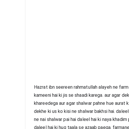
Hazrat ibn seereen rahmatullah alayeh ne farma
kameeni hai ki jis se shaadi karega. aur agar dek
khareedega aur agar shalwar pahne hue aurat ko 
dekhe ki us ko kisi ne shalwar bakhsi hai. dalee
ne nai shalwar pai hai daleel hai ki naya khadim
daleel hai ki huq taala se azaab paega. farmane 