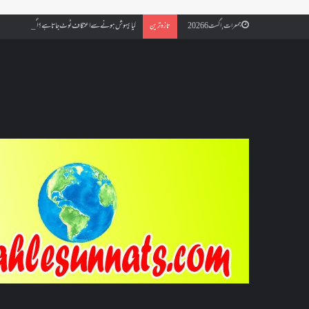
کیا بیہوش ہونے سے اعتکاف ٹوٹ جاتا ہے؟ اگر معتکف کو احتلام ہو
جمعرات, اگست 6 2026
تازہ ترین