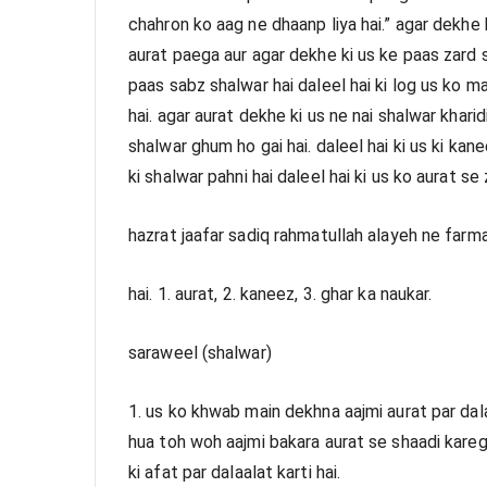
chahron ko aag ne dhaanp liya hai.” agar dekhe k
aurat paega aur agar dekhe ki us ke paas zard s
paas sabz shalwar hai daleel hai ki log us ko m
hai. agar aurat dekhe ki us ne nai shalwar kharidi
shalwar ghum ho gai hai. daleel hai ki us ki kan
ki shalwar pahni hai daleel hai ki us ko aurat se
hazrat jaafar sadiq rahmatullah alayeh ne farm
hai. 1. aurat, 2. kaneez, 3. ghar ka naukar.
saraweel (shalwar)
1. us ko khwab main dekhna aajmi aurat par dala
hua toh woh aajmi bakara aurat se shaadi karega
ki afat par dalaalat karti hai.