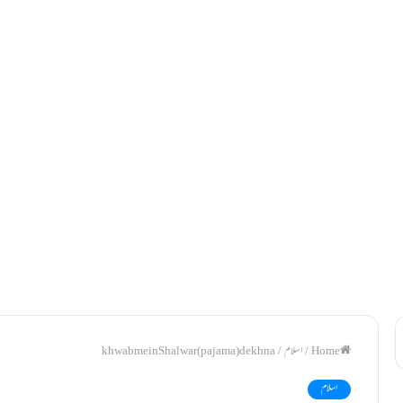
/
اسلام
/
khwab mein Shalwar (pajama) dekhna
اسلام