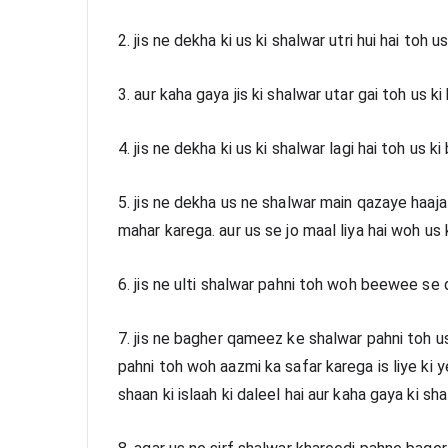
2. jis ne dekha ki us ki shalwar utri hui hai toh
3. aur kaha gaya jis ki shalwar utar gai toh us
4. jis ne dekha ki us ki shalwar lagi hai toh us k
5. jis ne dekha us ne shalwar main qazaye haaj
mahar karega. aur us se jo maal liya hai woh us
6. jis ne ulti shalwar pahni toh woh beewee se
7. jis ne bagher qameez ke shalwar pahni toh us 
pahni toh woh aazmi ka safar karega is liye ki ye
shaan ki islaah ki daleel hai aur kaha gaya ki sh