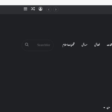
Sidebar
Random
Log
Article
In
Search
قعات
فضائل
مسائل
شخصیات اسلام
for
مزید