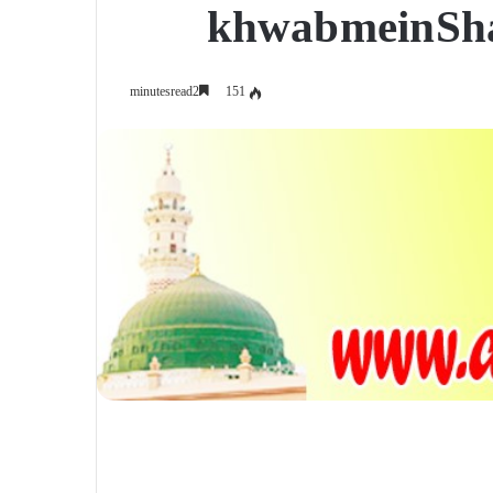
khwab mein Sh
151