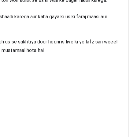
 toh woh aurat se us ki wali ke bager nikah karega.
haadi karega aur kaha gaya ki us ki faraj maasi aur 
oh us se sakhtiya door hogni is liye ki ye lafz sari weeel 
in mustamaal hota hai.