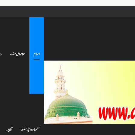
 جائے تو کیا اس کا اعتکاف ٹوٹ جائے گا؟فنائے مسجد کسے کہتے ہیں ، اور کیا معتکف فنائے مسجد میں جا سکتا ہے؟
اسلام
عقائد اہل سنت
وا
معمولات اہل سنت
کتابیں