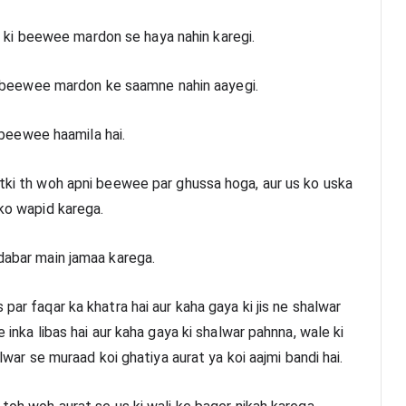
 us ki beewee mardon se haya nahin karegi.
 ki beewee mardon ke saamne nahin aayegi.
i beewee haamila hai.
atki th woh apni beewee par ghussa hoga, aur us ko uska 
 ko wapid karega.
 dabar main jamaa karega.
par faqar ka khatra hai aur kaha gaya ki jis ne shalwar 
 inka libas hai aur kaha gaya ki shalwar pahnna, wale ki 
alwar se muraad koi ghatiya aurat ya koi aajmi bandi hai.