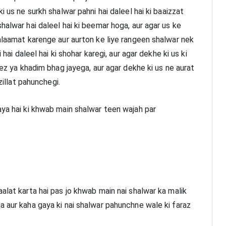
i us ne surkh shalwar pahni hai daleel hai ki baaizzat 
halwar hai daleel hai ki beemar hoga, aur agar us ke 
alaamat karenge aur aurton ke liye rangeen shalwar nek 
 hai daleel hai ki shohar karegi, aur agar dekhe ki us ki 
eez ya khadim bhag jayega, aur agar dekhe ki us ne aurat 
 zillat pahunchegi.
aya hai ki khwab main shalwar teen wajah par 
alat karta hai pas jo khwab main nai shalwar ka malik 
 aur kaha gaya ki nai shalwar pahunchne wale ki faraz 