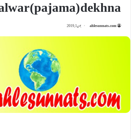
alwar (pajama) dekhna
ahlesunnats.com
جون 1, 2019